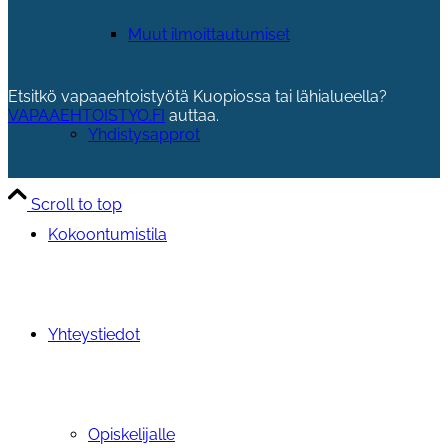
Muut ilmoittautumiset
Etsitkö vapaaehtoistyötä Kuopiossa tai lähialueella?
VAPAAEHTOISTYO.FI
auttaa.
Yhdistysapprot
Scroll to top
Kokoontumistila
Yhteystiedot
Opiskelijalle