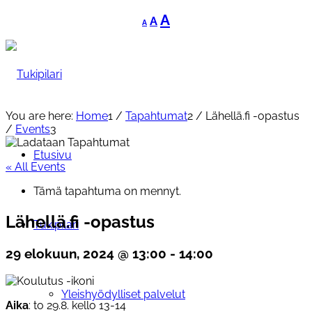
Decrease
Reset
Increase
A
A
A
font
font
font
size.
size.
size.
You are here:
Home
1
/
Tapahtumat
2
/
Lähellä.fi -opastus
/
Events
3
Etusivu
« All Events
Tämä tapahtuma on mennyt.
Lähellä.fi -opastus
Tukipilari
29 elokuun, 2024 @ 13:00
-
14:00
Yleishyödylliset palvelut
Aika
: to 29.8. kello 13-14