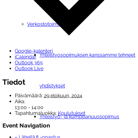
Verkostotoiminta
Google-kalenteri
Yhteistyosopimuksen kanssamme tehneet
iCalendar
Outlook 365
Outlook Live
Tiedot
yhdistykset
Päivämäärä:
29 elokuun, 2024
Aika:
13:00 - 14:00
Tapahtumaluokka:
Koulutukset
Yhteistyö- ja kumppanuussopimus
Event Navigation
«
Lähellä.fi -opastus