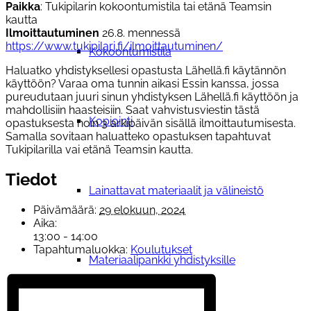
Paikka
: Tukipilarin kokoontumistila tai etänä Teamsin
kautta
Ilmoittautuminen
26.8. mennessä
https://www.tukipilari.fi/ilmoittautuminen/
Kokoontumistila
Haluatko yhdistyksellesi opastusta Lähellä.fi käytännön
käyttöön? Varaa oma tunnin aikasi Essin kanssa, jossa
pureudutaan juuri sinun yhdistyksen Lähellä.fi käyttöön ja
mahdollisiin haasteisiin. Saat vahvistusviestin tästä
Kopiointi
opastuksesta noin 3 arkipäivän sisällä ilmoittautumisesta.
Samalla sovitaan haluatteko opastuksen tapahtuvat
Tukipilarilla vai etänä Teamsin kautta.
Tiedot
Lainattavat materiaalit ja välineistö
Päivämäärä:
29 elokuun, 2024
Aika:
13:00 - 14:00
Tapahtumaluokka:
Koulutukset
Materiaalipankki yhdistyksille