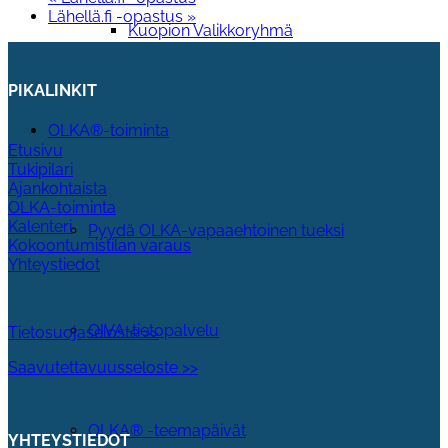
Lähellä.fi -opastus
»
Kuopion Valikkoryhmä
PIKALINKIT
OLKA®-toiminta
Etusivu
Tukipilari
Ajankohtaista
OLKA-toiminta
Kalenteri
Pyydä OLKA-vapaaehtoinen tueksi
Kokoontumistilan varaus
Yhteystiedot
OIVA-tietopalvelu
Tietosuojaseloste >>
Saavutettavuusseloste >>
OLKA® -teemapäivät
YHTEYSTIEDOT