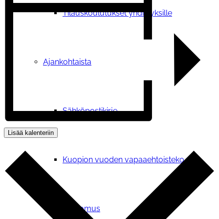
Tilauskoulutukset yhdistyksille
Ajankohtaista
Sähköpostikirje
Lisää kalenteriin
Kuopion vuoden vapaaehtoisteko
Vetoomus