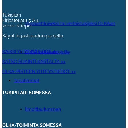
Tukipilari
Kirjastokatu 5 A 1
Vapaaehtoiseksi tai vertaistukijaksi OLKAan
70100 Kuopio
Käynti kirjastokadun puolelta
KAIKKI YHTEYSTIEDOT >>
OLKA vapaaehtoisille
KATSO SIJAINTI KARTALTA >>
OLKA-PISTEEN YHTEYSTIEDOT >>
Tapahtumat
TUKIPILARI SOMESSA
Ilmoittautuminen
OLKA-TOIMINTA SOMESSA