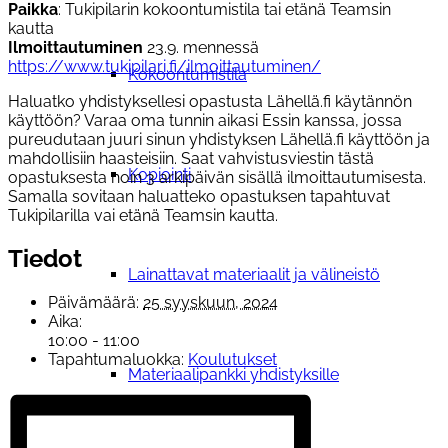
Paikka
: Tukipilarin kokoontumistila tai etänä Teamsin
kautta
Ilmoittautuminen
23.9. mennessä
https://www.tukipilari.fi/ilmoittautuminen/
Kokoontumistila
Haluatko yhdistyksellesi opastusta Lähellä.fi käytännön
käyttöön? Varaa oma tunnin aikasi Essin kanssa, jossa
pureudutaan juuri sinun yhdistyksen Lähellä.fi käyttöön ja
mahdollisiin haasteisiin. Saat vahvistusviestin tästä
Kopiointi
opastuksesta noin 3 arkipäivän sisällä ilmoittautumisesta.
Samalla sovitaan haluatteko opastuksen tapahtuvat
Tukipilarilla vai etänä Teamsin kautta.
Tiedot
Lainattavat materiaalit ja välineistö
Päivämäärä:
25 syyskuun, 2024
Aika:
10:00 - 11:00
Tapahtumaluokka:
Koulutukset
Materiaalipankki yhdistyksille