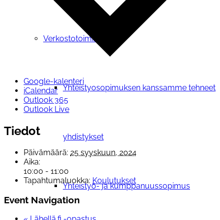
Verkostotoiminta
Google-kalenteri
Yhteistyosopimuksen kanssamme tehneet
iCalendar
Outlook 365
Outlook Live
Tiedot
yhdistykset
Päivämäärä:
25 syyskuun, 2024
Aika:
10:00 - 11:00
Tapahtumaluokka:
Koulutukset
Yhteistyö- ja kumppanuussopimus
Event Navigation
«
Lähellä.fi -opastus