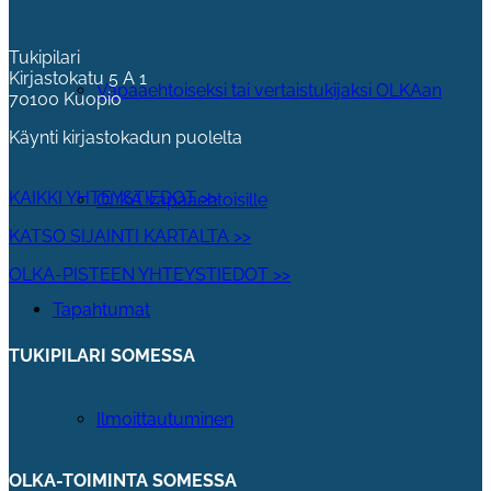
Tukipilari
Kirjastokatu 5 A 1
Vapaaehtoiseksi tai vertaistukijaksi OLKAan
70100 Kuopio
Käynti kirjastokadun puolelta
KAIKKI YHTEYSTIEDOT >>
OLKA vapaaehtoisille
KATSO SIJAINTI KARTALTA >>
OLKA-PISTEEN YHTEYSTIEDOT >>
Tapahtumat
TUKIPILARI SOMESSA
Ilmoittautuminen
OLKA-TOIMINTA SOMESSA