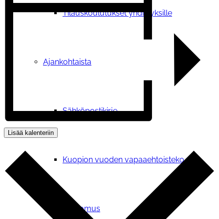
Tilauskoulutukset yhdistyksille
Ajankohtaista
Sähköpostikirje
Lisää kalenteriin
Kuopion vuoden vapaaehtoisteko
Vetoomus