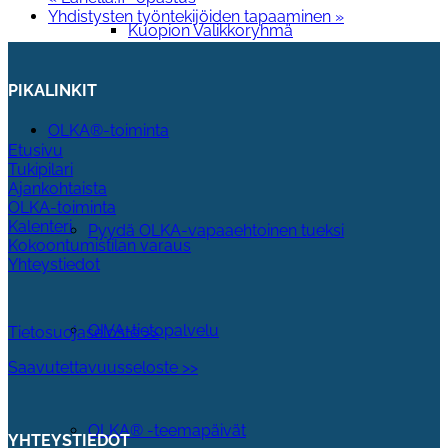
Yhdistysten työntekijöiden tapaaminen
»
Kuopion Valikkoryhmä
PIKALINKIT
OLKA®-toiminta
Etusivu
Tukipilari
Ajankohtaista
OLKA-toiminta
Kalenteri
Pyydä OLKA-vapaaehtoinen tueksi
Kokoontumistilan varaus
Yhteystiedot
OIVA-tietopalvelu
Tietosuojaseloste >>
Saavutettavuusseloste >>
OLKA® -teemapäivät
YHTEYSTIEDOT