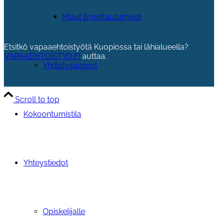
Muut ilmoittautumiset
Etsitkö vapaaehtoistyötä Kuopiossa tai lähialueella?
VAPAAEHTOISTYO.FI
auttaa.
Yhdistysapprot
Scroll to top
Kokoontumistila
Yhteystiedot
Opiskelijalle