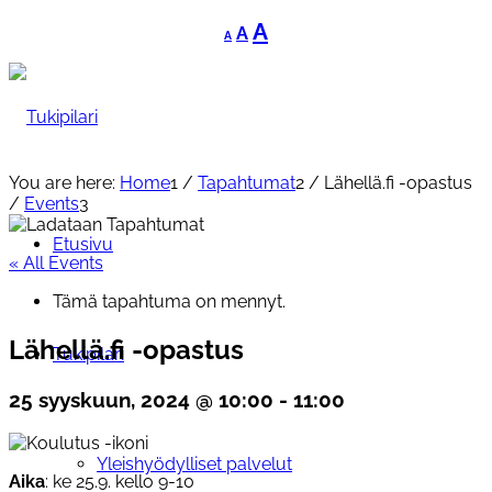
Decrease
Reset
Increase
A
A
A
font
font
font
size.
size.
size.
You are here:
Home
1
/
Tapahtumat
2
/
Lähellä.fi -opastus
/
Events
3
Etusivu
« All Events
Tämä tapahtuma on mennyt.
Lähellä.fi -opastus
Tukipilari
25 syyskuun, 2024 @ 10:00
-
11:00
Yleishyödylliset palvelut
Aika
: ke 25.9. kello 9-10