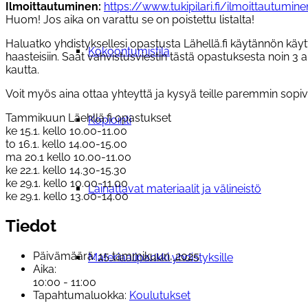
Ilmoittautuminen:
https://www.tukipilari.fi/ilmoittautumin
Huom! Jos aika on varattu se on poistettu listalta!
Haluatko yhdistyksellesi opastusta Lähellä.fi käytännön käyt
Kokoontumistila
haasteisiin. Saat vahvistusviestin tästä opastuksesta noin 3 
kautta.
Voit myös aina ottaa yhteyttä ja kysyä teille paremmin sopi
Tammikuun Läehllä.fi opastukset
Kopiointi
ke 15.1. kello 10.00-11.00
to 16.1. kello 14.00-15.00
ma 20.1 kello 10.00-11.00
ke 22.1. kello 14.30-15.30
ke 29.1. kello 10.00-11.00
Lainattavat materiaalit ja välineistö
ke 29.1. kello 13.00-14.00
Tiedot
Päivämäärä:
15 tammikuun, 2025
Materiaalipankki yhdistyksille
Aika:
10:00 - 11:00
Tapahtumaluokka:
Koulutukset