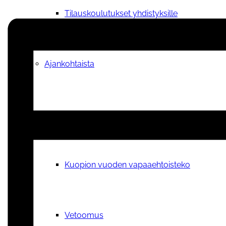
Tilauskoulutukset yhdistyksille
Ajankohtaista
Sähköpostikirje
Kuopion vuoden vapaaehtoisteko
Vetoomus