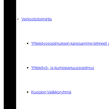
Verkostotoiminta
Yhteistyosopimuksen kanssamme tehneet y
Yhteistyö- ja kumppanuussopimus
Kuopion Valikkoryhmä