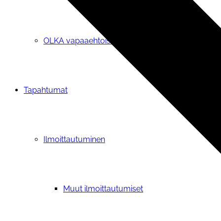
OLKA vapaaehtoisille
Tapahtumat
Ilmoittautuminen
Muut ilmoittautumiset