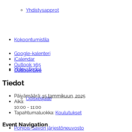
Yhdistysapprot
Kokoontumistila
Google-kalenteri
iCalendar
Outlook 365
Yhteystiedot
Outlook Live
Tiedot
Päivämäärä:
15 tammikuun, 2025
Opiskelijalle
Aika:
10:00 - 11:00
Tapahtumaluokka:
Koulutukset
Event Navigation
Pohjois-Savon järjestöneuvosto