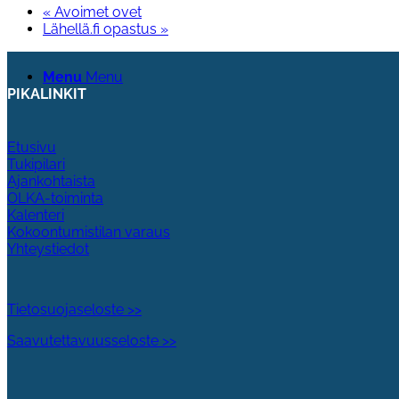
«
Avoimet ovet
Lähellä.fi opastus
»
Menu
Menu
PIKALINKIT
Etusivu
Tukipilari
Ajankohtaista
OLKA-toiminta
Kalenteri
Kokoontumistilan varaus
Yhteystiedot
Tietosuojaseloste >>
Saavutettavuusseloste >>