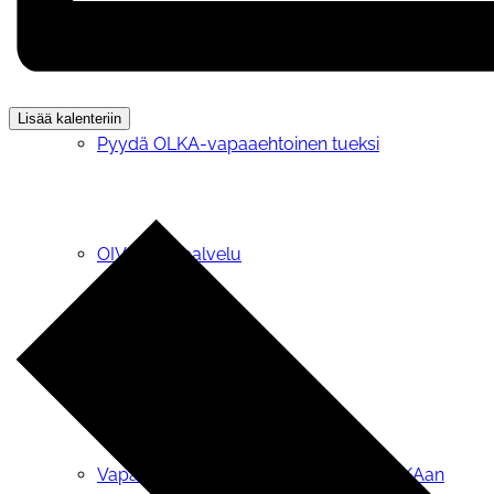
OLKA®-toiminta
Lisää kalenteriin
Pyydä OLKA-vapaaehtoinen tueksi
OIVA-tietopalvelu
OLKA® -teemapäivät
Vapaaehtoiseksi tai vertaistukijaksi OLKAan