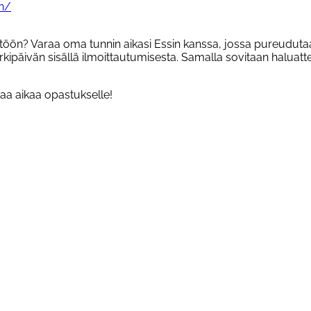
en/
töön? Varaa oma tunnin aikasi Essin kanssa, jossa pureudutaan
arkipäivän sisällä ilmoittautumisesta. Samalla sovitaan haluat
vaa aikaa opastukselle!