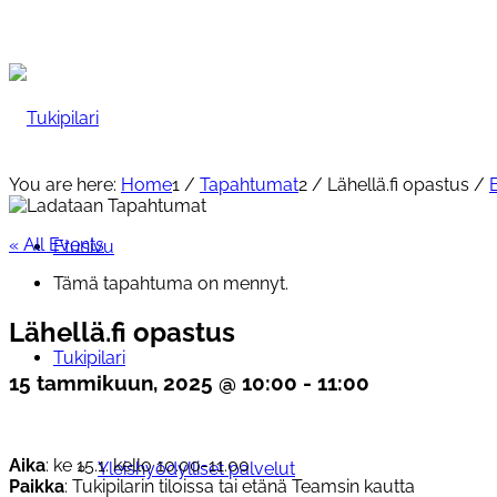
You are here:
Home
1
/
Tapahtumat
2
/
Lähellä.fi opastus
/
« All Events
Etusivu
Tämä tapahtuma on mennyt.
Lähellä.fi opastus
Tukipilari
15 tammikuun, 2025 @ 10:00
-
11:00
Aika
: ke 15.1. kello 10.00-11.00
Yleishyödylliset palvelut
Paikka
: Tukipilarin tiloissa tai etänä Teamsin kautta