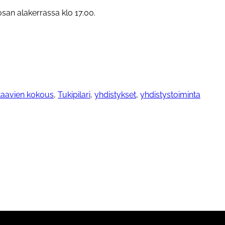
san alakerrassa klo 17.00.
staavien kokous
,
Tukipilari
,
yhdistykset
,
yhdistystoiminta