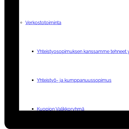
Verkostotoiminta
Yhteistyosopimuksen kanssamme tehneet y
Yhteistyö- ja kumppanuussopimus
Kuopion Valikkoryhmä