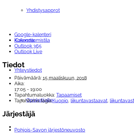
Yhdistysapprot
Google-kalenteri
Kokoontumistila
iCalendar
Outlook 365
Outlook Live
Tiedot
Yhteystiedot
Päivämäärä:
15 maaliskuun, 2018
Aika:
17:05 - 19:00
Tapahtumaluokka:
Tapaamiset
Opiskelijalle
Tapahtuma tagia:
Kuopio
,
liikuntavastaavat
,
liikuntava
Järjestäjä
Pohjois-Savon järjestöneuvosto