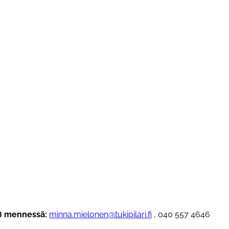
8 mennessä:
minna.mielonen@tukipilari.fi
, 040 557 4646