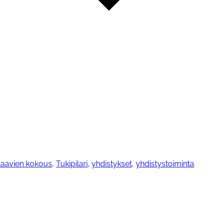
staavien kokous
,
Tukipilari
,
yhdistykset
,
yhdistystoiminta