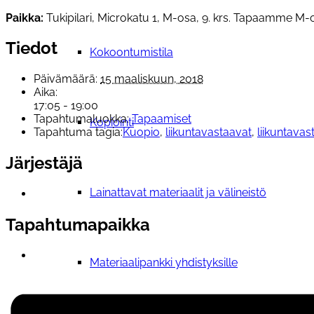
Paikka:
Tukipilari, Microkatu 1, M-osa, 9. krs. Tapaamme M-o
Tiedot
Kokoontumistila
Päivämäärä:
15 maaliskuun, 2018
Aika:
17:05 - 19:00
Tapahtumaluokka:
Tapaamiset
Kopiointi
Tapahtuma tagia:
Kuopio
,
liikuntavastaavat
,
liikuntava
Järjestäjä
Lainattavat materiaalit ja välineistö
Tapahtumapaikka
Materiaalipankki yhdistyksille