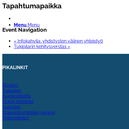
Tapahtumapaikka
Menu
Menu
Event Navigation
«
Infokahvila: yhdistysten välinen yhteistyö
Tukipilarin kehitysverstas
»
PIKALINKIT
Etusivu
Tukipilari
Ajankohtaista
OLKA-toiminta
Kalenteri
Kokoontumistilan varaus
Yhteystiedot