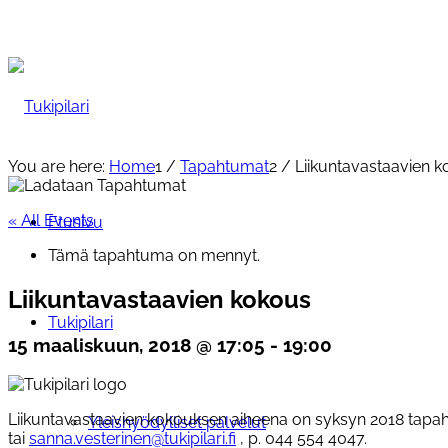
You are here:
Home
1
/
Tapahtumat
2
/
Liikuntavastaavien 
« All Events
Etusivu
Tämä tapahtuma on mennyt.
Liikuntavastaavien kokous
Tukipilari
15 maaliskuun, 2018 @ 17:05
-
19:00
Liikuntavastaavien kokouksen aiheena on syksyn 2018 tapa
Yleishyödylliset palvelut
tai
sanna.vesterinen@tukipilari.fi
, p. 044 554 4047.