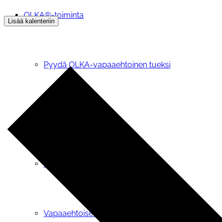
OLKA®-toiminta
Lisää kalenteriin
Pyydä OLKA-vapaaehtoinen tueksi
OIVA-tietopalvelu
OLKA® -teemapäivät
Vapaaehtoiseksi tai vertaistukijaksi OLKAan