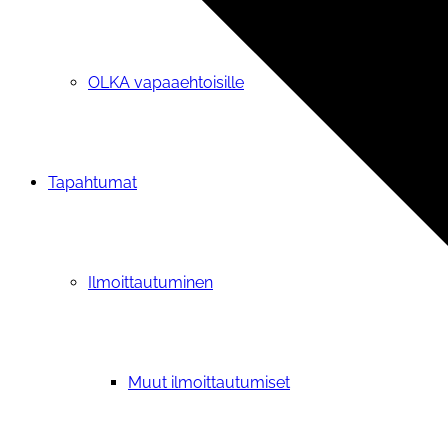
OLKA vapaaehtoisille
Tapahtumat
Ilmoittautuminen
Muut ilmoittautumiset