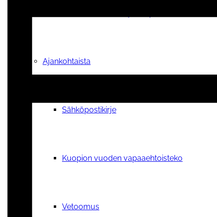
Tilauskoulutukset yhdistyksille
Ajankohtaista
Sähköpostikirje
Kuopion vuoden vapaaehtoisteko
Vetoomus