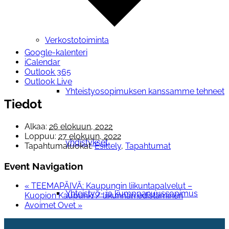
Verkostotoiminta
Google-kalenteri
iCalendar
Outlook 365
Outlook Live
Yhteistyosopimuksen kanssamme tehneet
Tiedot
Alkaa:
26 elokuun, 2022
Loppuu:
27 elokuun, 2022
yhdistykset
Tapahtumaluokat:
Esittely
,
Tapahtumat
Event Navigation
«
TEEMAPÄIVÄ: Kaupungin liikuntapalvelut –
Yhteistyö- ja kumppanuussopimus
Kuopion Kaupunki / liikunnan edistäminen
Avoimet Ovet
»