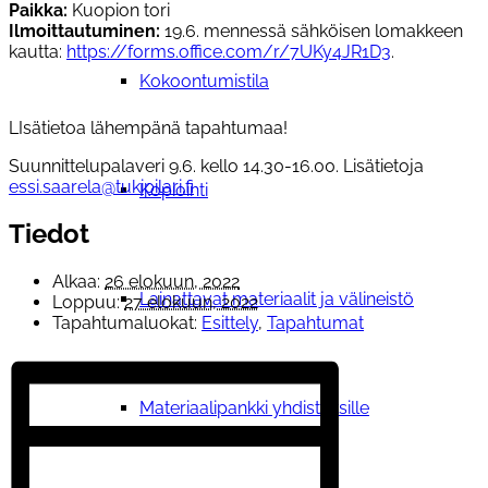
Paikka:
Kuopion tori
Ilmoittautuminen:
19.6. mennessä sähköisen lomakkeen
kautta:
https://forms.office.com/r/7UKy4JR1D3
.
Kokoontumistila
LIsätietoa lähempänä tapahtumaa!
Suunnittelupalaveri 9.6. kello 14.30-16.00. Lisätietoja
essi.saarela@tukipilari.fi
Kopiointi
Tiedot
Alkaa:
26 elokuun, 2022
Lainattavat materiaalit ja välineistö
Loppuu:
27 elokuun, 2022
Tapahtumaluokat:
Esittely
,
Tapahtumat
Materiaalipankki yhdistyksille