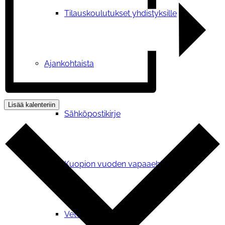
Tilauskoulutukset yhdistyksille
Ajankohtaista
Lisää kalenteriin
Sähköpostikirje
Kuopion vuoden vapaaehtoisteko
Vetoomus