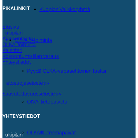
PIKALINKIT
Kuopion Valikkoryhmä
Etusivu
Tukipilari
Ajankohtaista
OLKA®-toiminta
OLKA-toiminta
Kalenteri
Kokoontumistilan varaus
Yhteystiedot
Pyydä OLKA-vapaaehtoinen tueksi
Tietosuojaseloste >>
Saavutettavuusseloste >>
OIVA-tietopalvelu
YHTEYSTIEDOT
OLKA® -teemapäivät
Tukipilari