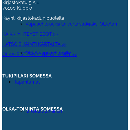
Kirjastokatu 5 A 1
70100 Kuopio
Käynti kirjastokadun puolelta
Vapaaehtoiseksi tai vertaistukijaksi OLKAan
KAIKKI YHTEYSTIEDOT >>
KATSO SIJAINTI KARTALTA >>
OLKA vapaaehtoisille
OLKA-PISTEEN YHTEYSTIEDOT >>
TUKIPILARI SOMESSA
Tapahtumat
OLKA-TOIMINTA SOMESSA
Ilmoittautuminen