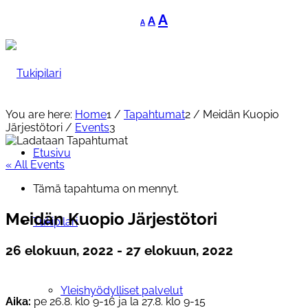
Decrease
Reset
Increase
A
A
A
font
font
font
size.
size.
size.
You are here:
Home
1
/
Tapahtumat
2
/
Meidän Kuopio
Järjestötori
/
Events
3
Etusivu
« All Events
Tämä tapahtuma on mennyt.
Meidän Kuopio Järjestötori
Tukipilari
26 elokuun, 2022
-
27 elokuun, 2022
Yleishyödylliset palvelut
Aika:
pe 26.8. klo 9-16 ja la 27.8. klo 9-15