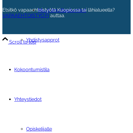
Etsitkö vapaaehtoistyötä Kuopiossa tai lähialueella?
Muut ilmoittautumiset
VAPAAEHTOISTYO.FI
auttaa.
Yhdistysapprot
Scroll to top
Kokoontumistila
Yhteystiedot
Opiskelijalle