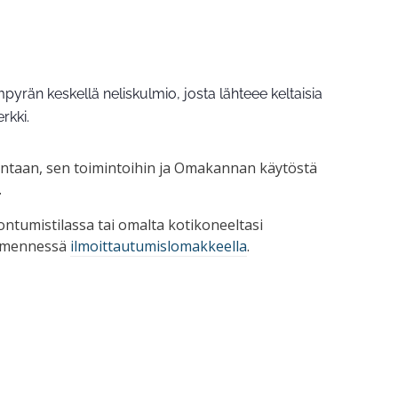
taan, sen toimintoihin ja Omakannan käytöstä
.
ontumistilassa tai omalta kotikoneeltasi
4. mennessä
ilmoittautumislomakkeella
.