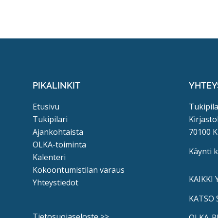
PIKALINKIT
YHTEY
Etusivu
Tukipila
Tukipilari
Kirjasto
Ajankohtaista
70100 K
OLKA-toiminta
Käynti 
Kalenteri
Kokoontumistilan varaus
KAIKKI
Yhteystiedot
KATSO 
Tietosuojaseloste >>
OLKA-P