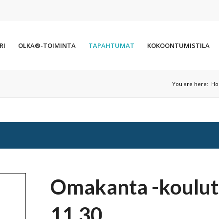
RI
OLKA®-TOIMINTA
TAPAHTUMAT
KOKOONTUMISTILA
You are here:
H
Omakanta -koulutu
11.30