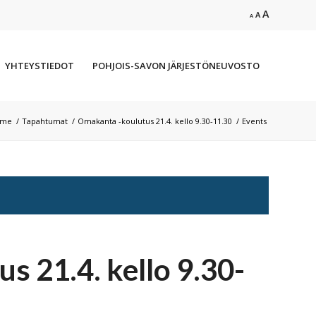
Increase
A
Reset
Decrease
A
A
font
font
font
size.
size.
size.
YHTEYSTIEDOT
POHJOIS-SAVON JÄRJESTÖNEUVOSTO
ome
/
Tapahtumat
/
Omakanta -koulutus 21.4. kello 9.30-11.30
/
Events
s 21.4. kello 9.30-