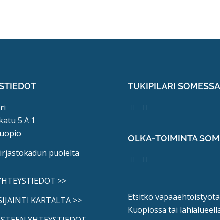
STIEDOT
TUKIPILARI SOMESS
ri
katu 5 A 1
uopio
OLKA-TOIMINTA SO
kirjastokadun puolelta
 YHTEYSTIEDOT >>
Etsitkö vapaaehtoistyötä
SIJAINTI KARTALTA >>
Kuopiossa tai lähialueell
ISTEEN YHTEYSTIEDOT