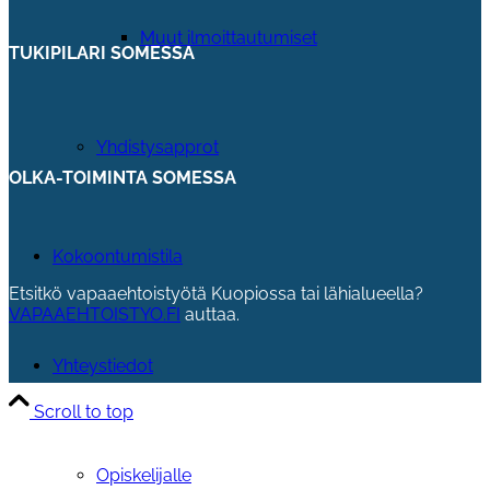
Muut ilmoittautumiset
TUKIPILARI SOMESSA
Yhdistysapprot
OLKA-TOIMINTA SOMESSA
Kokoontumistila
Etsitkö vapaaehtoistyötä Kuopiossa tai lähialueella?
VAPAAEHTOISTYO.FI
auttaa.
Yhteystiedot
Scroll to top
Opiskelijalle