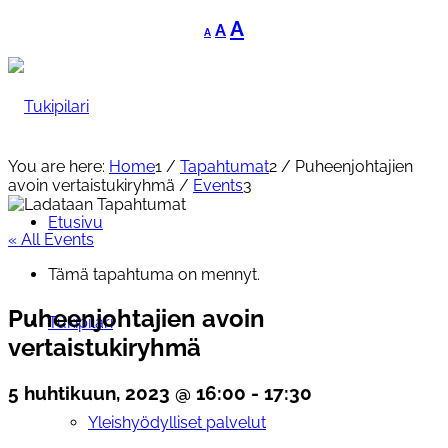
Decrease
Reset
Increase
A
A
A
font
font
font
size.
size.
size.
You are here:
Home
1
/
Tapahtumat
2
/
Puheenjohtajien
avoin vertaistukiryhmä
/
Events
3
Etusivu
« All Events
Tämä tapahtuma on mennyt.
Puheenjohtajien avoin
Tukipilari
vertaistukiryhmä
5 huhtikuun, 2023 @ 16:00
-
17:30
Yleishyödylliset palvelut