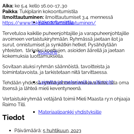
Aika:
ke 5.4. kello 16.00-17.,30
Paikka
: Tukipilarin kokoontumistila
Ilmoittautuminen:
ilmoittautumiset 3.4. mennessä
Kokoontumistila
https://www.tukipilari.fi/ilmoittautuminen/
Tervetuloa kaikille puheenjohtajille ja varapuheenjohtajille
avoimeen vertaistukiryhmään. Ryhmässä jaetaan ilot ja
surut, onnistumiset ja synkätkin hetket. Pysähdytään
yhteisten, tärkeiksi koettujen, asioiden äärellä ja jaetaan
Kopiointi
kokemuksia luottamuksella.
Sovitaan aluksi ryhmän säännöistä, tavoitteista ja
toimintatavoista, ja tarkistetaan niitä tarvittaessa.
Lainattavat materiaalit ja välineistö
Tehdään yhdessä ryhmä johon on mukava tulla, olla oma
itsensä ja lähteä mieli keventyneenä.
Vertaistukiryhmää vetäjänä toimii Mieli Maasta ry:n ohjaaja
Raimo Till
i.
Materiaalipankki yhdistyksille
Tiedot
Päivämäärä:
5 huhtikuun, 2023