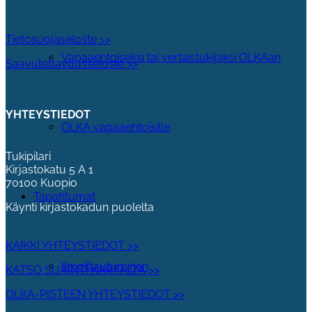
Tietosuojaseloste >>
Vapaaehtoiseksi tai vertaistukijaksi OLKAan
Saavutettavuusseloste >>
YHTEYSTIEDOT
OLKA vapaaehtoisille
Tukipilari
Kirjastokatu 5 A 1
70100 Kuopio
Tapahtumat
Käynti kirjastokadun puolelta
KAIKKI YHTEYSTIEDOT >>
Ilmoittautuminen
KATSO SIJAINTI KARTALTA >>
OLKA-PISTEEN YHTEYSTIEDOT >>