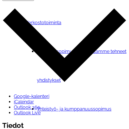
Verkostotoiminta
Yhteistyosopimuksen kanssamme tehneet
yhdistykset
Google-kalenteri
iCalendar
Outlook 365
Yhteistyö- ja kumppanuussopimus
Outlook Live
Tiedot