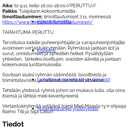
Aika:
to 9.11. kello 16.00-18.00//PERUTTU//
Paikka
: Tukipilarin kokoontumistila
Ilmoittautuminen:
ilmoittautumiset 7.11. mennessä
Kokoontumistila
https://www.tukipilari.fi/ilmoittautuminen/
TAPAHTUMA PERUTTU
Tervetuloa kaikille puheenjohtajille ja varapuheenjohtajille
avoimeen vertaistukiryhmään. Ryhmässä jaetaan ilot ja
Kopiointi
surut, onnistumiset ja synkätkin hetket. Pysähdytään
yhteisten, tärkeiksi koettujen, asioiden äärellä ja jaetaan
kokemuksia luottamuksella.
Sovitaan aluksi ryhmän säännöistä, tavoitteista ja
Lainattavat materiaalit ja välineistö
toimintatavoista, ja tarkistetaan niitä tarvittaessa.
Tehdään yhdessä ryhmä johon on mukava tulla, olla oma
itsensä ja lähteä mieli keventyneenä.
Vertaistukiryhmää vetäjänä toimii Mieli Maasta ry:n ohjaaja
Materiaalipankki yhdistyksille
Raimo Till
i ja Silja Laituri
Tiedot