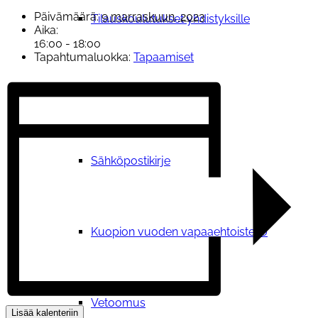
Päivämäärä:
9 marraskuun, 2023
Tilauskoulutukset yhdistyksille
Aika:
16:00 - 18:00
Tapahtumaluokka:
Tapaamiset
Ajankohtaista
Sähköpostikirje
Kuopion vuoden vapaaehtoisteko
Vetoomus
Lisää kalenteriin