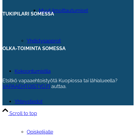
Muut ilmoittautumiset
TUKIPILARI SOMESSA
Yhdistysapprot
OLKA-TOIMINTA SOMESSA
Kokoontumistila
Etsitkö vapaaehtoistyötä Kuopiossa tai lähialueella?
VAPAAEHTOISTYO.FI
auttaa.
Yhteystiedot
Scroll to top
Opiskelijalle