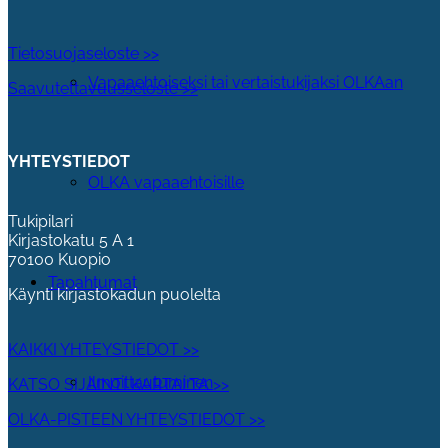
Tietosuojaseloste >>
Vapaaehtoiseksi tai vertaistukijaksi OLKAan
Saavutettavuusseloste >>
YHTEYSTIEDOT
OLKA vapaaehtoisille
Tukipilari
Kirjastokatu 5 A 1
70100 Kuopio
Tapahtumat
Käynti kirjastokadun puolelta
KAIKKI YHTEYSTIEDOT >>
Ilmoittautuminen
KATSO SIJAINTI KARTALTA >>
OLKA-PISTEEN YHTEYSTIEDOT >>