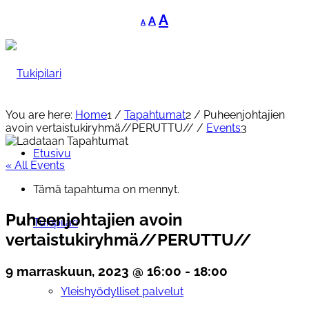
Decrease
Reset
Increase
A
A
A
font
font
font
size.
size.
size.
You are here:
Home
1
/
Tapahtumat
2
/
Puheenjohtajien
avoin vertaistukiryhmä//PERUTTU//
/
Events
3
Etusivu
« All Events
Tämä tapahtuma on mennyt.
Puheenjohtajien avoin
Tukipilari
vertaistukiryhmä//PERUTTU//
9 marraskuun, 2023 @ 16:00
-
18:00
Yleishyödylliset palvelut