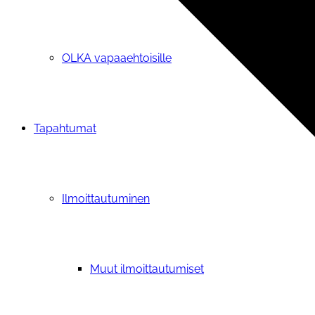
OLKA vapaaehtoisille
Tapahtumat
Ilmoittautuminen
Muut ilmoittautumiset