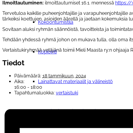
Ilmoittautuminen:
ilmoittautumiset 16.1. mennessä
https://
Tervetuloa kaikille puheenjohtajille ja varapuheenjohtajille
tärkeiksi koettujen, asioiden äärellä ja jaetaan kokemuksia l
Kokoontumistila
Sovitaan aluksi ryhmän säännöistä, tavoitteista ja toimintatavoi
Tehdään yhdessä ryhmä johon on mukava tulla, olla oma its
Vertaistukiryhmää vetäjänä toimii Mieli Maasta ry:n ohjaaja R
Kopiointi
Tiedot
Päivämäärä:
18 tammikuun, 2024
Lainattavat materiaalit ja välineistö
Aika:
16:00 - 18:00
Tapahtumaluokka:
vertaistuki
Materiaalipankki yhdistyksille