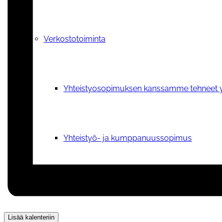
Verkostotoiminta
Yhteistyosopimuksen kanssamme tehneet y
Yhteistyö- ja kumppanuussopimus
Kuopion Valikkoryhmä
Lisää kalenteriin