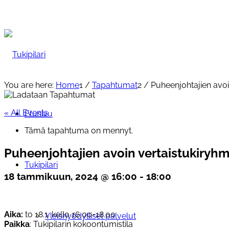
You are here:
Home
1
/
Tapahtumat
2
/
Puheenjohtajien avoi
« All Events
Etusivu
Tämä tapahtuma on mennyt.
Puheenjohtajien avoin vertaistukiryh
Tukipilari
18 tammikuun, 2024 @ 16:00
-
18:00
Aika:
to 18.1. kello 16.00-18.00
Yleishyödylliset palvelut
Paikka
: Tukipilarin kokoontumistila