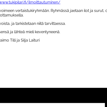
www.tukipilari.fi/ilmoittautuminen/
 avoimeen vertaistukiryhmään. Ryhmässä jaetaan ilot ja surut, 
uottamuksella.
sta, ja tarkistetaan niitä tarvittaessa.
ensä ja lähteä mieli keventyneenä.
aimo Till
i ja Silja Laituri