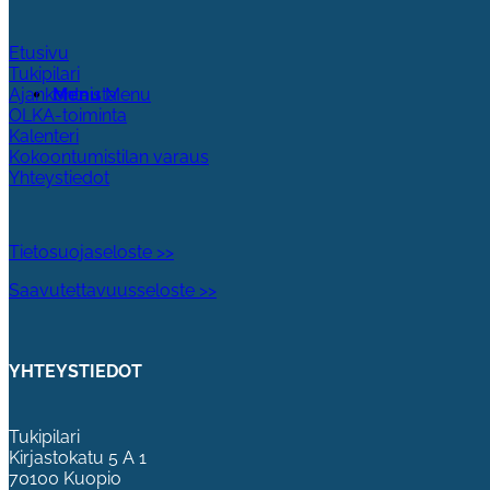
Etusivu
Tukipilari
Menu
Menu
Ajankohtaista
OLKA-toiminta
Kalenteri
Kokoontumistilan varaus
Yhteystiedot
Tietosuojaseloste >>
Saavutettavuusseloste >>
YHTEYSTIEDOT
Tukipilari
Kirjastokatu 5 A 1
70100 Kuopio