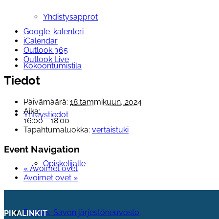
Yhdistysapprot
Google-kalenteri
iCalendar
Outlook 365
Outlook Live
Kokoontumistila
Tiedot
Päivämäärä:
18 tammikuun, 2024
Aika:
Yhteystiedot
16:00 - 18:00
Tapahtumaluokka:
vertaistuki
Event Navigation
Opiskelijalle
«
Avoimet ovet
Avoimet ovet
»
Pohjois-Savon järjestöneuvosto
PIKALINKIT