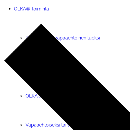
OLKA®-toiminta
Pyydä OLKA-vapaaehtoinen tueksi
OIVA-tietopalvelu
OLKA® -teemapäivät
Vapaaehtoiseksi tai vertaistukijaksi OLKAan