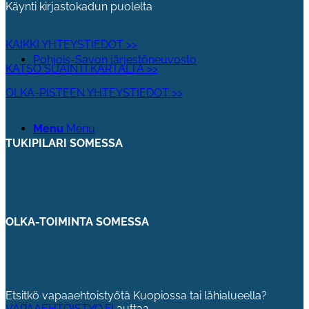
Käynti kirjastokadun puolelta
KAIKKI YHTEYSTIEDOT >>
Pohjois-Savon järjestöneuvosto
KATSO SIJAINTI KARTALTA >>
OLKA-PISTEEN YHTEYSTIEDOT >>
Menu
Menu
TUKIPILARI SOMESSA
OLKA-TOIMINTA SOMESSA
Etsitkö vapaaehtoistyötä Kuopiossa tai lähialueella?
VAPAAEHTOISTYO.FI
auttaa.