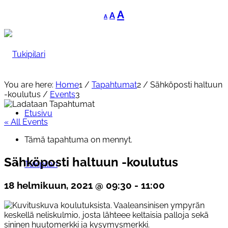
Decrease
Reset
Increase
A
A
A
font
font
font
size.
size.
size.
You are here:
Home
1
/
Tapahtumat
2
/
Sähköposti haltuun
-koulutus
/
Events
3
Etusivu
« All Events
Tämä tapahtuma on mennyt.
Sähköposti haltuun -koulutus
Tukipilari
18 helmikuun, 2021 @ 09:30
-
11:00