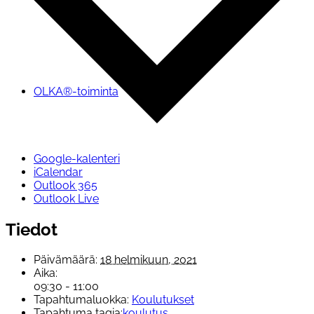
OLKA®-toiminta
Google-kalenteri
iCalendar
Outlook 365
Outlook Live
Tiedot
Päivämäärä:
18 helmikuun, 2021
Aika:
09:30 - 11:00
Tapahtumaluokka:
Koulutukset
Tapahtuma tagia:
koulutus