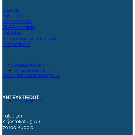
Etusivu
Tukipilari
Ajankohtaista
OLKA-toiminta
Kalenteri
Kokoontumistilan varaus
Yhteystiedot
Tietosuojaseloste >>
Kokoontumistila
Saavutettavuusseloste >>
YHTEYSTIEDOT
Yhteystiedot
Tukipilari
Kirjastokatu 5 A 1
70100 Kuopio