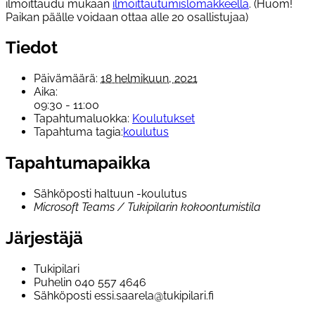
ilmoittaudu mukaan
ilmoittautumislomakkeella
. (Huom!
Paikan päälle voidaan ottaa alle 20 osallistujaa)
Tiedot
Päivämäärä:
18 helmikuun, 2021
Aika:
09:30 - 11:00
Tapahtumaluokka:
Koulutukset
Tapahtuma tagia:
koulutus
Tapahtumapaikka
Sähköposti haltuun -koulutus
Microsoft Teams / Tukipilarin kokoontumistila
Järjestäjä
Tukipilari
Puhelin
040 557 4646
Sähköposti
essi.saarela@tukipilari.fi