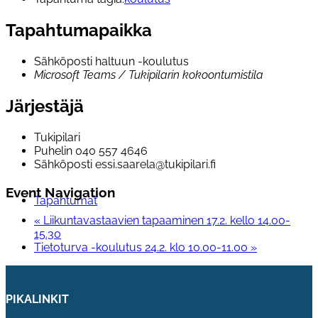
Tapahtumapaikka
Sähköposti haltuun -koulutus
Microsoft Teams / Tukipilarin kokoontumistila
Järjestäjä
Tukipilari
Puhelin
040 557 4646
Sähköposti
essi.saarela@tukipilari.fi
Event Navigation
Tapahtumat
«
Liikuntavastaavien tapaaminen 17.2. kello 14.00-
15.30
Tietoturva -koulutus 24.2. klo 10.00-11.00
»
PIKALINKIT