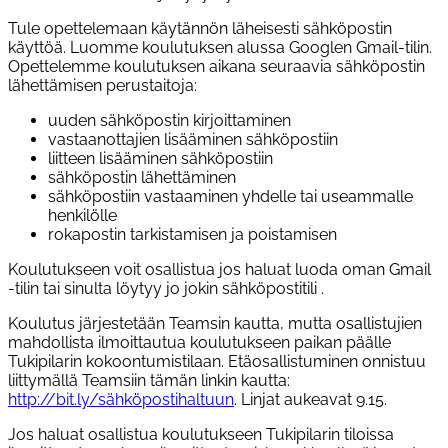
Tule opettelemaan käytännön läheisesti sähköpostin
käyttöä. Luomme koulutuksen alussa Googlen Gmail-tilin.
Opettelemme koulutuksen aikana seuraavia sähköpostin
lähettämisen perustaitoja:
uuden sähköpostin kirjoittaminen
vastaanottajien lisääminen sähköpostiin
liitteen lisääminen sähköpostiin
sähköpostin lähettäminen
sähköpostiin vastaaminen yhdelle tai useammalle
henkilölle
rokapostin tarkistamisen ja poistamisen
Koulutukseen voit osallistua jos haluat luoda oman Gmail
-tilin tai sinulta löytyy jo jokin sähköpostitili .
Koulutus järjestetään Teamsin kautta, mutta osallistujien
mahdollista ilmoittautua koulutukseen paikan päälle
Tukipilarin kokoontumistilaan. Etäosallistuminen onnistuu
liittymällä Teamsiin tämän linkin kautta:
http://bit.ly/sähköpostihaltuun
. Linjat aukeavat 9.15.
Jos haluat osallistua koulutukseen Tukipilarin tiloissa