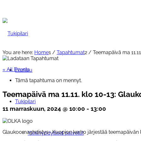
You are here:
Home
1
/
Tapahtumat
2
/
Teemapäivä ma 11.11.
« All Events
Etusivu
Tämä tapahtuma on mennyt.
Teemapäivä ma 11.11. klo 10-13: Glau
Tukipilari
11 marraskuun, 2024 @ 10:00
-
13:00
Glaukoomayhdistys- Kuopion kerho järjestää teemapäivän Pää
Yleishyödylliset palvelut