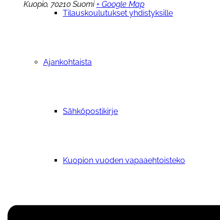
Kuopio
,
70210
Suomi
+ Google Map
Tilauskoulutukset yhdistyksille
Ajankohtaista
Sähköpostikirje
Kuopion vuoden vapaaehtoisteko
Vetoomus