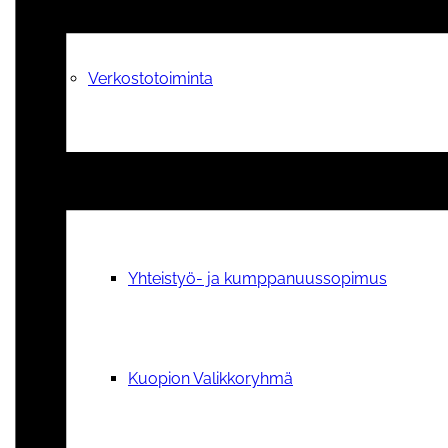
Verkostotoiminta
Yhteistyosopimuksen kanssamme tehneet y
Yhteistyö- ja kumppanuussopimus
Kuopion Valikkoryhmä