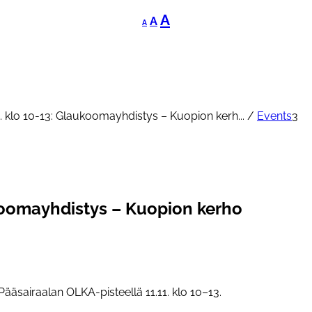
Decrease
Reset
Increase
A
A
A
font
font
font
size.
size.
size.
 klo 10-13: Glaukoomayhdistys – Kuopion kerh...
/
Events
3
koomayhdistys – Kuopion kerho
sairaalan OLKA-pisteellä 11.11. klo 10–13.