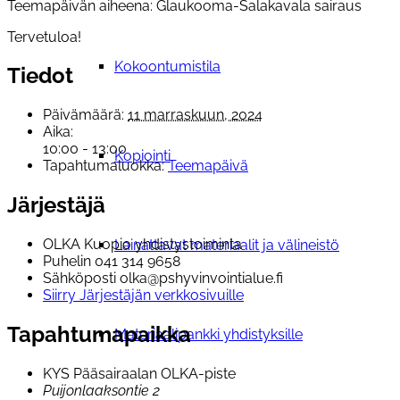
Teemapäivän aiheena: Glaukooma-Salakavala sairaus
Tervetuloa!
Kokoontumistila
Tiedot
Päivämäärä:
11 marraskuun, 2024
Aika:
10:00 - 13:00
Kopiointi
Tapahtumaluokka:
Teemapäivä
Järjestäjä
OLKA Kuopio yhdistystoiminta
Lainattavat materiaalit ja välineistö
Puhelin
041 314 9658
Sähköposti
olka@pshyvinvointialue.fi
Siirry Järjestäjän verkkosivuille
Tapahtumapaikka
Materiaalipankki yhdistyksille
KYS Pääsairaalan OLKA-piste
Puijonlaaksontie 2