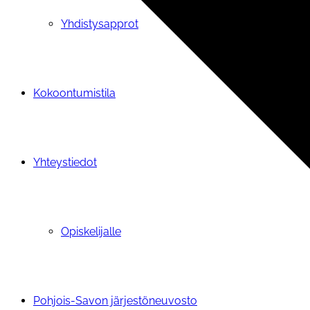
Yhdistysapprot
Kokoontumistila
Yhteystiedot
Opiskelijalle
Pohjois-Savon järjestöneuvosto