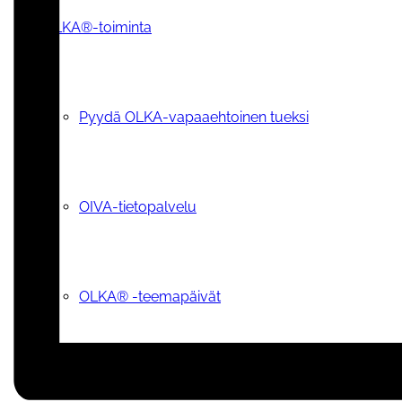
OLKA®-toiminta
Pyydä OLKA-vapaaehtoinen tueksi
OIVA-tietopalvelu
OLKA® -teemapäivät
Vapaaehtoiseksi tai vertaistukijaksi OLKAan