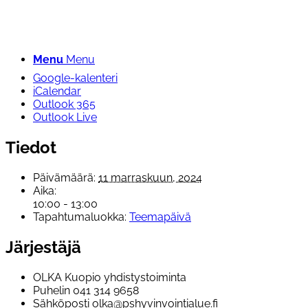
Menu
Menu
Google-kalenteri
iCalendar
Outlook 365
Outlook Live
Tiedot
Päivämäärä:
11 marraskuun, 2024
Aika:
10:00 - 13:00
Tapahtumaluokka:
Teemapäivä
Järjestäjä
OLKA Kuopio yhdistystoiminta
Puhelin
041 314 9658
Sähköposti
olka@pshyvinvointialue.fi