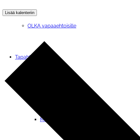
Lisää kalenteriin
OLKA vapaaehtoisille
Tapahtumat
Ilmoittautuminen
Muut ilmoittautumiset