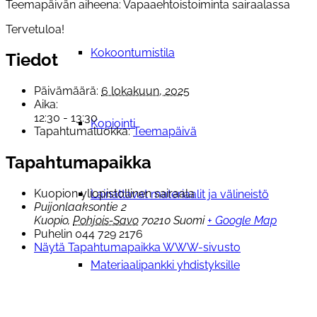
Teemapäivän aiheena:
Vapaaehtoistoiminta sairaalassa
Tervetuloa!
Kokoontumistila
Tiedot
Päivämäärä:
6 lokakuun, 2025
Aika:
12:30 - 13:30
Kopiointi
Tapahtumaluokka:
Teemapäivä
Tapahtumapaikka
Kuopion yliopistollinen sairaala
Lainattavat materiaalit ja välineistö
Puijonlaaksontie 2
Kuopio
,
Pohjois-Savo
70210
Suomi
+ Google Map
Puhelin
044 729 2176
Näytä Tapahtumapaikka WWW-sivusto
Materiaalipankki yhdistyksille