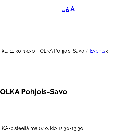
Decrease
Reset
Increase
A
A
A
font
font
font
size.
size.
size.
 klo 12.30-13.30 – OLKA Pohjois-Savo
/
Events
3
– OLKA Pohjois-Savo
A-pisteellä ma 6.10. klo 12.30-13.30