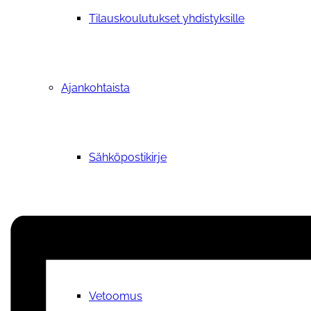
Tilauskoulutukset yhdistyksille
Ajankohtaista
Sähköpostikirje
Kuopion vuoden vapaaehtoisteko
Vetoomus