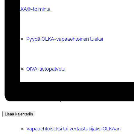
OLKA®-toiminta
Pyydä OLKA-vapaaehtoinen tueksi
OIVA-tietopalvelu
OLKA® -teemapäivät
Lisää kalenteriin
Vapaaehtoiseksi tai vertaistukijaksi OLKAan