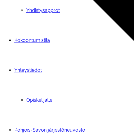
Yhdistysapprot
Kokoontumistila
Yhteystiedot
Opiskelijalle
Pohjois-Savon järjestöneuvosto