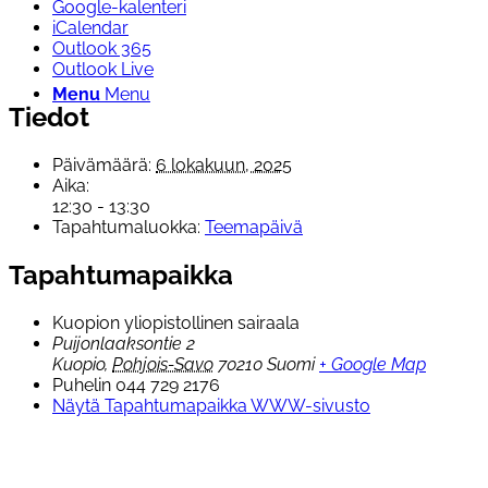
Google-kalenteri
iCalendar
Outlook 365
Outlook Live
Menu
Menu
Tiedot
Päivämäärä:
6 lokakuun, 2025
Aika:
12:30 - 13:30
Tapahtumaluokka:
Teemapäivä
Tapahtumapaikka
Kuopion yliopistollinen sairaala
Puijonlaaksontie 2
Kuopio
,
Pohjois-Savo
70210
Suomi
+ Google Map
Puhelin
044 729 2176
Näytä Tapahtumapaikka WWW-sivusto