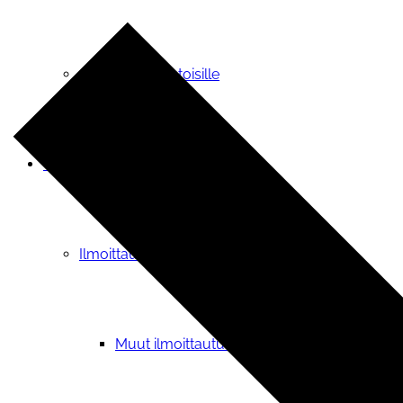
OLKA vapaaehtoisille
Tapahtumat
Ilmoittautuminen
Muut ilmoittautumiset