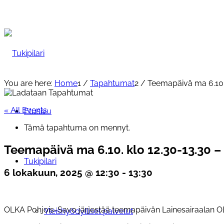
You are here:
Home
1
/
Tapahtumat
2
/
Teemapäivä ma 6.10.
« All Events
Etusivu
Tämä tapahtuma on mennyt.
Teemapäivä ma 6.10. klo 12.30-13.30 
Tukipilari
6 lokakuun, 2025 @ 12:30
-
13:30
OLKA Pohjois-Savo järjestää teemapäivän Lainesairaalan OLK
Yleishyödylliset palvelut