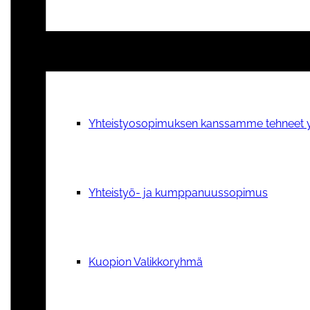
Verkostotoiminta
Yhteistyosopimuksen kanssamme tehneet y
Yhteistyö- ja kumppanuussopimus
Kuopion Valikkoryhmä