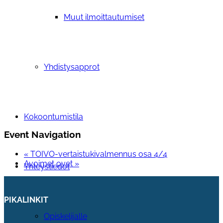
Muut ilmoittautumiset
Yhdistysapprot
Kokoontumistila
Event Navigation
«
TOIVO-vertaistukivalmennus osa 4/4
Avoimet ovet
»
Yhteystiedot
PIKALINKIT
Opiskelijalle