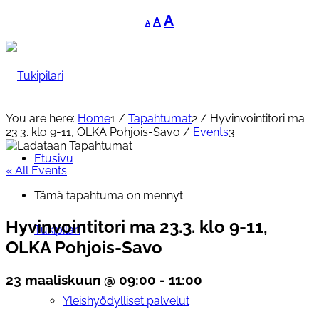
Decrease
Reset
Increase
A
A
A
font
font
font
size.
size.
size.
You are here:
Home
1
/
Tapahtumat
2
/
Hyvinvointitori ma
23.3. klo 9-11, OLKA Pohjois-Savo
/
Events
3
Etusivu
« All Events
Tämä tapahtuma on mennyt.
Hyvinvointitori ma 23.3. klo 9-11,
Tukipilari
OLKA Pohjois-Savo
23 maaliskuun @ 09:00
-
11:00
Yleishyödylliset palvelut