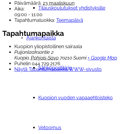
Päivämäärä:
23 maaliskuun
Tilauskoulutukset yhdistyksille
Aika:
09:00 - 11:00
Tapahtumaluokka:
Teemapäivä
Tapahtumapaikka
Ajankohtaista
Kuopion yliopistollinen sairaala
Puijonlaaksontie 2
Kuopio
,
Pohjois-Savo
70210
Suomi
+ Google Map
Puhelin
044 729 2176
Sähköpostikirje
Näytä Tapahtumapaikka WWW-sivusto
Kuopion vuoden vapaaehtoisteko
Vetoomus