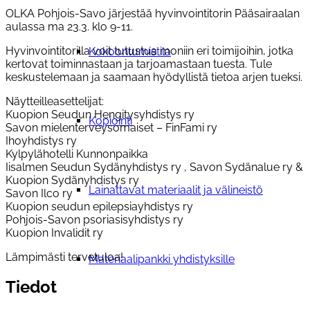
OLKA Pohjois-Savo järjestää hyvinvointitorin Pääsairaalan
aulassa ma 23.3. klo 9-11.
Hyvinvointitorilla voit tutustua moniin eri toimijoihin, jotka
Kokoontumistila
kertovat toiminnastaan ja tarjoamastaan tuesta. Tule
keskustelemaan ja saamaan hyödyllistä tietoa arjen tueksi.
Näytteilleasettelijat:
Kuopion Seudun Hengitysyhdistys ry
Kopiointi
Savon mielenterveysomaiset – FinFami ry
Ihoyhdistys ry
Kylpylähotelli Kunnonpaikka
Iisalmen Seudun Sydänyhdistys ry , Savon Sydänalue ry &
Kuopion Sydänyhdistys ry
Lainattavat materiaalit ja välineistö
Savon Ilco ry
Kuopion seudun epilepsiayhdistys ry
Pohjois-Savon psoriasisyhdistys ry
Kuopion Invalidit ry
Lämpimästi tervetuloa!
Materiaalipankki yhdistyksille
Tiedot