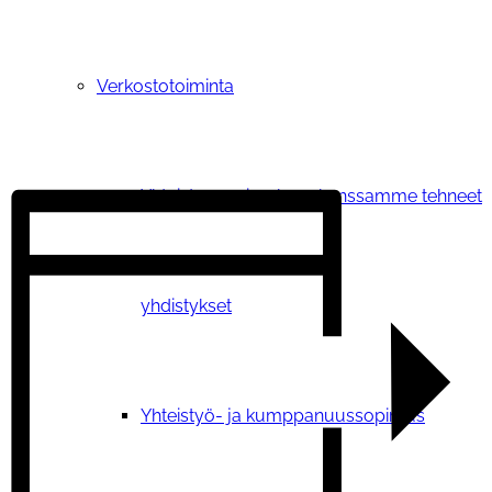
Verkostotoiminta
Yhteistyosopimuksen kanssamme tehneet
yhdistykset
Yhteistyö- ja kumppanuussopimus