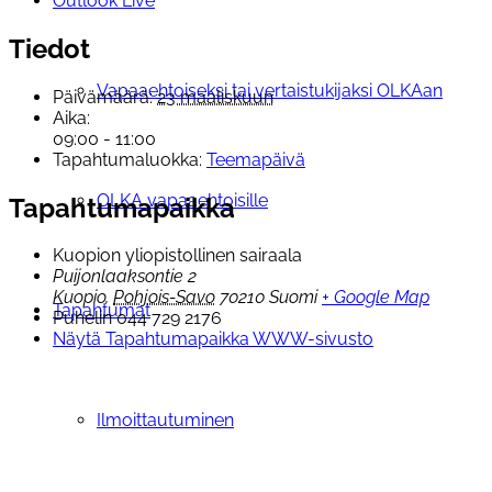
Outlook Live
Tiedot
Vapaaehtoiseksi tai vertaistukijaksi OLKAan
Päivämäärä:
23 maaliskuun
Aika:
09:00 - 11:00
Tapahtumaluokka:
Teemapäivä
OLKA vapaaehtoisille
Tapahtumapaikka
Kuopion yliopistollinen sairaala
Puijonlaaksontie 2
Kuopio
,
Pohjois-Savo
70210
Suomi
+ Google Map
Tapahtumat
Puhelin
044 729 2176
Näytä Tapahtumapaikka WWW-sivusto
Ilmoittautuminen