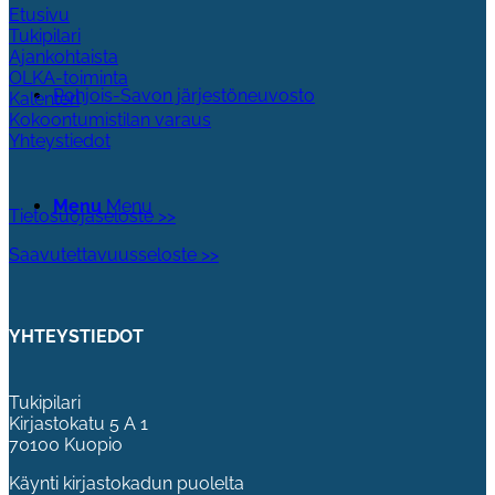
Etusivu
Tukipilari
Ajankohtaista
OLKA-toiminta
Pohjois-Savon järjestöneuvosto
Kalenteri
Kokoontumistilan varaus
Yhteystiedot
Menu
Menu
Tietosuojaseloste >>
Saavutettavuusseloste >>
YHTEYSTIEDOT
Tukipilari
Kirjastokatu 5 A 1
70100 Kuopio
Käynti kirjastokadun puolelta