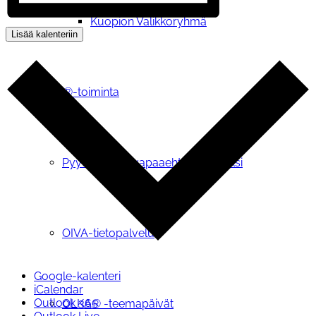
Kuopion Valikkoryhmä
Lisää kalenteriin
OLKA®-toiminta
Pyydä OLKA-vapaaehtoinen tueksi
OIVA-tietopalvelu
Google-kalenteri
iCalendar
Outlook 365
OLKA® -teemapäivät