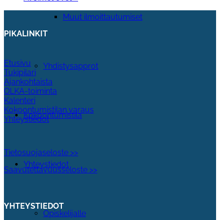
Muut ilmoittautumiset
PIKALINKIT
Etusivu
Yhdistysapprot
Tukipilari
Ajankohtaista
OLKA-toiminta
Kalenteri
Kokoontumistilan varaus
Kokoontumistila
Yhteystiedot
Tietosuojaseloste >>
Yhteystiedot
Saavutettavuusseloste >>
YHTEYSTIEDOT
Opiskelijalle