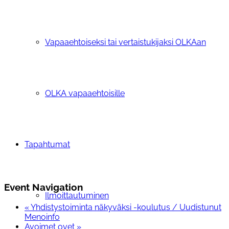
Vapaaehtoiseksi tai vertaistukijaksi OLKAan
OLKA vapaaehtoisille
Tapahtumat
Event Navigation
Ilmoittautuminen
«
Yhdistystoiminta näkyväksi -koulutus / Uudistunut
Menoinfo
Avoimet ovet
»