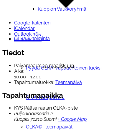
Kuopion Valikkoryhmä
Google-kalenteri
iCalendar
Outlook 365
OLKA®-toiminta
Outlook Live
Tiedot
Päivämäärä:
30 maaliskuun
Pyydä OLKA-vapaaehtoinen tueksi
Aika:
10:00 - 12:00
Tapahtumaluokka:
Teemapäivä
Tapahtumapaikka
OIVA-tietopalvelu
KYS Pääsairaalan OLKA-piste
Puijonlaaksontie 2
Kuopio
,
70210
Suomi
+ Google Map
OLKA® -teemapäivät