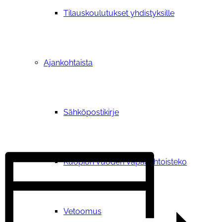
Tilauskoulutukset yhdistyksille
Ajankohtaista
Sähköpostikirje
Kuopion vuoden vapaaehtoisteko
Vetoomus