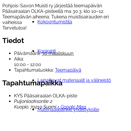
Pohjois-Savon Muisti ry järjestää teemapäivän
Pääsairaalan OLKA-pisteellä ma 30.3. klo 10–12.
Teemapäivän aiheena: Tukena muistisairauden eri
Kokoontumistila
vaiheissa
Tervetuloa!
Tiedot
Kopiointi
Päivämäärä:
30 maaliskuun
Aika:
10:00 - 12:00
Tapahtumaluokka:
Teemapäivä
Lainattavat materiaalit ja välineistö
Tapahtumapaikka
KYS Pääsairaalan OLKA-piste
Puijonlaaksontie 2
Kuopio
,
70210
Suomi
+ Google Map
Materiaalipankki yhdistyksille