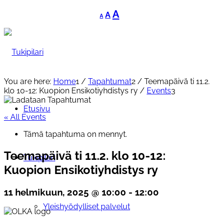
Decrease
Reset
Increase
A
A
A
font
font
font
size.
size.
size.
You are here:
Home
1
/
Tapahtumat
2
/
Teemapäivä ti 11.2.
klo 10-12: Kuopion Ensikotiyhdistys ry
/
Events
3
Etusivu
« All Events
Tämä tapahtuma on mennyt.
Teemapäivä ti 11.2. klo 10-12:
Tukipilari
Kuopion Ensikotiyhdistys ry
11 helmikuun, 2025 @ 10:00
-
12:00
Yleishyödylliset palvelut