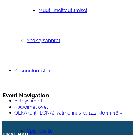
Muut ilmoittautumiset
Yhdistysapprot
Kokoontumistila
Event Navigation
Yhteystiedot
«
Avoimet ovet
OLKA (ent. ILONA)-valmennus ke 12.2. klo 14-18
»
Opiskelijalle
PIKALINKIT