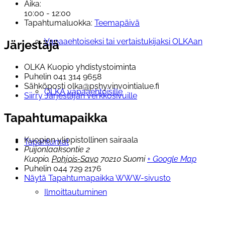
Aika:
10:00 - 12:00
Tapahtumaluokka:
Teemapäivä
Vapaaehtoiseksi tai vertaistukijaksi OLKAan
Järjestäjä
OLKA Kuopio yhdistystoiminta
Puhelin
041 314 9658
Sähköposti
olka@pshyvinvointialue.fi
OLKA vapaaehtoisille
Siirry Järjestäjän verkkosivuille
Tapahtumapaikka
Kuopion yliopistollinen sairaala
Tapahtumat
Puijonlaaksontie 2
Kuopio
,
Pohjois-Savo
70210
Suomi
+ Google Map
Puhelin
044 729 2176
Näytä Tapahtumapaikka WWW-sivusto
Ilmoittautuminen