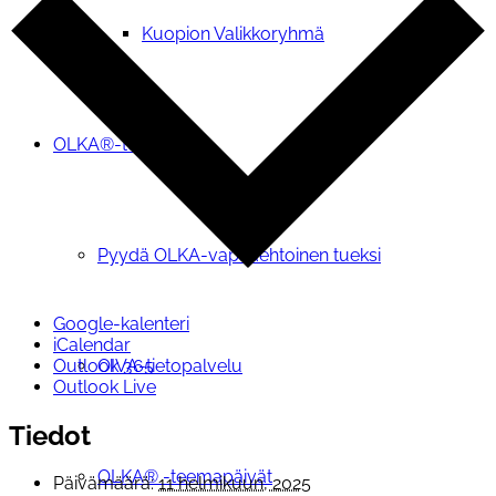
Kuopion Valikkoryhmä
OLKA®-toiminta
Pyydä OLKA-vapaaehtoinen tueksi
Google-kalenteri
iCalendar
Outlook 365
OIVA-tietopalvelu
Outlook Live
Tiedot
OLKA® -teemapäivät
Päivämäärä:
11 helmikuun, 2025