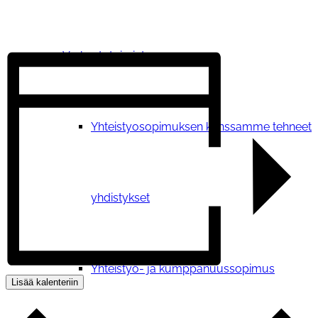
Verkostotoiminta
Yhteistyosopimuksen kanssamme tehneet
yhdistykset
Yhteistyö- ja kumppanuussopimus
Lisää kalenteriin