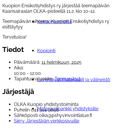
Kuopion Ensikotiyhdistys ry järjestää teemapäivän
Kaarisairaalan OLKA-pisteellä 11.2. klo 10-12.
Teemapäivän aiheena: Kuopion Ensikotiyhdistys ry
Kokoontumistila
esittäytyy
Tervetuloa!
Tiedot
Kopiointi
Päivämäärä:
11 helmikuun, 2025
Aika:
10:00 - 12:00
Tapahtumaluokka:
Teemapäivä
Lainattavat materiaalit ja välineistö
Järjestäjä
OLKA Kuopio yhdistystoiminta
Materiaalipankki yhdistyksille
Puhelin
041 314 9658
Sähköposti
olka@pshyvinvointialue.fi
Siirry Järjestäjän verkkosivuille