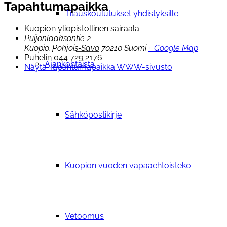
Tapahtumapaikka
Tilauskoulutukset yhdistyksille
Kuopion yliopistollinen sairaala
Puijonlaaksontie 2
Kuopio
,
Pohjois-Savo
70210
Suomi
+ Google Map
Puhelin
044 729 2176
Ajankohtaista
Näytä Tapahtumapaikka WWW-sivusto
Sähköpostikirje
Kuopion vuoden vapaaehtoisteko
Vetoomus