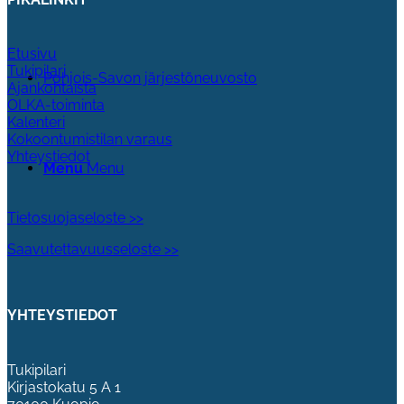
Etusivu
Tukipilari
Pohjois-Savon järjestöneuvosto
Ajankohtaista
OLKA-toiminta
Kalenteri
Kokoontumistilan varaus
Yhteystiedot
Menu
Menu
Tietosuojaseloste >>
Saavutettavuusseloste >>
YHTEYSTIEDOT
Tukipilari
Kirjastokatu 5 A 1