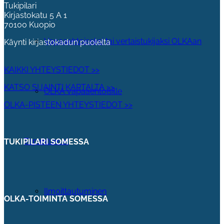
Tukipilari
Kirjastokatu 5 A 1
70100 Kuopio
Vapaaehtoiseksi tai vertaistukijaksi OLKAan
Käynti kirjastokadun puolelta
KAIKKI YHTEYSTIEDOT >>
KATSO SIJAINTI KARTALTA >>
OLKA vapaaehtoisille
OLKA-PISTEEN YHTEYSTIEDOT >>
Tapahtumat
TUKIPILARI SOMESSA
Ilmoittautuminen
OLKA-TOIMINTA SOMESSA