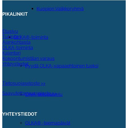
Kuopion Valikkoryhmä
PIKALINKIT
Etusivu
Tukipilari
OLKA®-toiminta
Ajankohtaista
OLKA-toiminta
Kalenteri
Kokoontumistilan varaus
Yhteystiedot
Pyydä OLKA-vapaaehtoinen tueksi
Tietosuojaseloste >>
Saavutettavuusseloste >>
OIVA-tietopalvelu
YHTEYSTIEDOT
OLKA® -teemapäivät