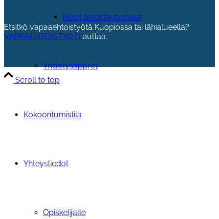
Muut ilmoittautumiset
Etsitkö vapaaehtoistyötä Kuopiossa tai lähialueella?
VAPAAEHTOISTYO.FI
auttaa.
Yhdistysapprot
Scroll to top
Kokoontumistila
Yhteystiedot
Opiskelijalle