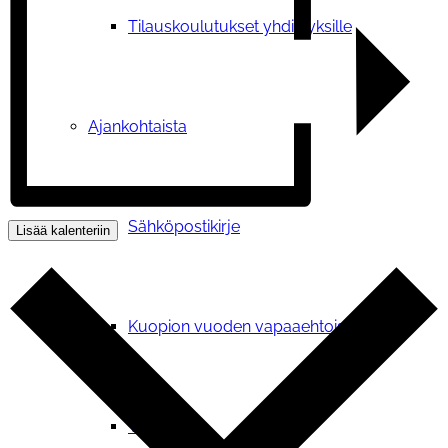
Tilauskoulutukset yhdistyksille
Ajankohtaista
Sähköpostikirje
Lisää kalenteriin
Kuopion vuoden vapaaehtoisteko
Vetoomus