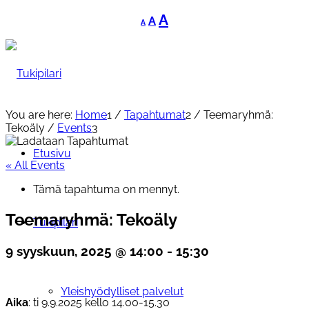
Decrease
Reset
Increase
A
A
A
font
font
font
size.
size.
size.
You are here:
Home
1
/
Tapahtumat
2
/
Teemaryhmä:
Tekoäly
/
Events
3
Etusivu
« All Events
Tämä tapahtuma on mennyt.
Teemaryhmä: Tekoäly
Tukipilari
9 syyskuun, 2025 @ 14:00
-
15:30
Yleishyödylliset palvelut
Aika
: ti 9.9.2025 kello 14.00-15.30