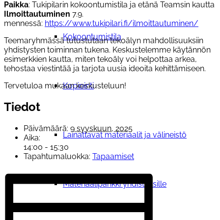
Paikka
: Tukipilarin kokoontumistila ja etänä Teamsin kautta
Ilmoittautuminen
7.9.
mennessä:
https://www.tukipilari.fi/ilmoittautuminen/
Kokoontumistila
Teemaryhmässä tutustutaan tekoälyn mahdollisuuksiin
yhdistysten toiminnan tukena. Keskustelemme käytännön
esimerkkien kautta, miten tekoäly voi helpottaa arkea,
tehostaa viestintää ja tarjota uusia ideoita kehittämiseen.
Tervetuloa mukaan keskusteluun!
Kopiointi
Tiedot
Päivämäärä:
9 syyskuun, 2025
Lainattavat materiaalit ja välineistö
Aika:
14:00 - 15:30
Tapahtumaluokka:
Tapaamiset
Materiaalipankki yhdistyksille