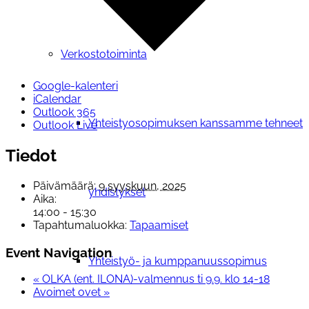
Verkostotoiminta
Google-kalenteri
iCalendar
Outlook 365
Yhteistyosopimuksen kanssamme tehneet
Outlook Live
Tiedot
Päivämäärä:
9 syyskuun, 2025
yhdistykset
Aika:
14:00 - 15:30
Tapahtumaluokka:
Tapaamiset
Event Navigation
Yhteistyö- ja kumppanuussopimus
«
OLKA (ent. ILONA)-valmennus ti 9.9. klo 14-18
Avoimet ovet
»