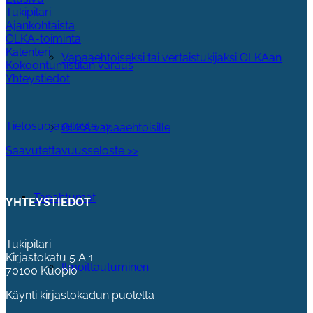
Tukipilari
Ajankohtaista
OLKA-toiminta
Kalenteri
Vapaaehtoiseksi tai vertaistukijaksi OLKAan
Kokoontumistilan varaus
Yhteystiedot
Tietosuojaseloste >>
OLKA vapaaehtoisille
Saavutettavuusseloste >>
Tapahtumat
YHTEYSTIEDOT
Tukipilari
Kirjastokatu 5 A 1
Ilmoittautuminen
70100 Kuopio
Käynti kirjastokadun puolelta