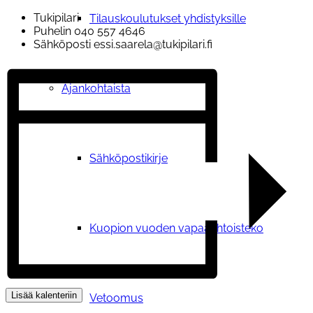
Tukipilari
Tilauskoulutukset yhdistyksille
Puhelin
040 557 4646
Sähköposti
essi.saarela@tukipilari.fi
Ajankohtaista
Sähköpostikirje
Kuopion vuoden vapaaehtoisteko
Lisää kalenteriin
Vetoomus