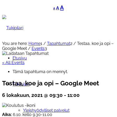
Decrease
Reset
Increase
A
A
A
font
font
font
size.
size.
size.
You are here:
Home
1
/
Tapahtumat
2
/
Testaa, koe ja opi –
Google Meet
/
Events
3
Etusivu
« All Events
Tämä tapahtuma on mennyt.
Testaa, koe ja opi – Google Meet
Tukipilari
6 lokakuun, 2021 @ 09:30
-
11:00
Yleishyödylliset palvelut
Aika:
6.10. kello 9.30-11.00