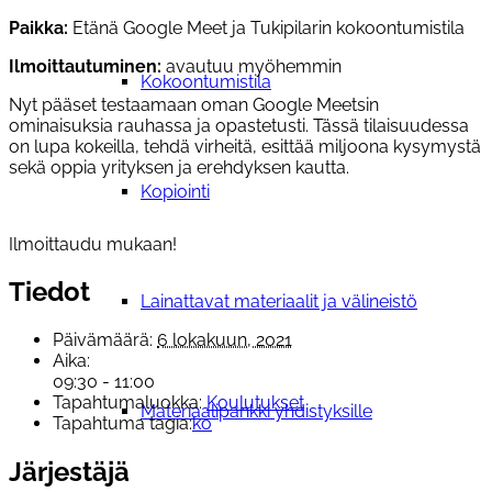
Paikka:
Etänä Google Meet ja Tukipilarin kokoontumistila
Ilmoittautuminen:
avautuu myöhemmin
Kokoontumistila
Nyt pääset testaamaan oman Google Meetsin
ominaisuksia rauhassa ja opastetusti. Tässä tilaisuudessa
on lupa kokeilla, tehdä virheitä, esittää miljoona kysymystä
sekä oppia yrityksen ja erehdyksen kautta.
Kopiointi
Ilmoittaudu mukaan!
Tiedot
Lainattavat materiaalit ja välineistö
Päivämäärä:
6 lokakuun, 2021
Aika:
09:30 - 11:00
Tapahtumaluokka:
Koulutukset
Materiaalipankki yhdistyksille
Tapahtuma tagia:
ko
Järjestäjä