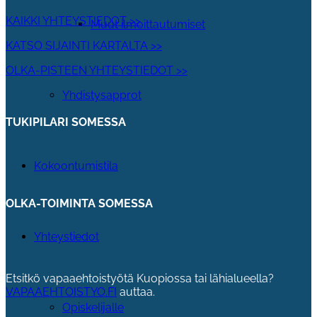
KAIKKI YHTEYSTIEDOT >>
Muut ilmoittautumiset
KATSO SIJAINTI KARTALTA >>
OLKA-PISTEEN YHTEYSTIEDOT >>
Yhdistysapprot
TUKIPILARI SOMESSA
Kokoontumistila
OLKA-TOIMINTA SOMESSA
Yhteystiedot
Etsitkö vapaaehtoistyötä Kuopiossa tai lähialueella?
VAPAAEHTOISTYO.FI
auttaa.
Opiskelijalle