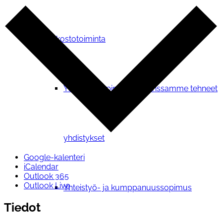
Verkostotoiminta
Yhteistyosopimuksen kanssamme tehneet
yhdistykset
Google-kalenteri
iCalendar
Outlook 365
Outlook Live
Yhteistyö- ja kumppanuussopimus
Tiedot