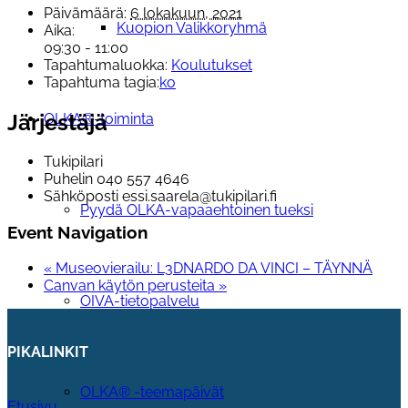
Päivämäärä:
6 lokakuun, 2021
Kuopion Valikkoryhmä
Aika:
09:30 - 11:00
Tapahtumaluokka:
Koulutukset
Tapahtuma tagia:
ko
Järjestäjä
OLKA®-toiminta
Tukipilari
Puhelin
040 557 4646
Sähköposti
essi.saarela@tukipilari.fi
Pyydä OLKA-vapaaehtoinen tueksi
Event Navigation
«
Museovierailu: L3DNARDO DA VINCI – TÄYNNÄ
Canvan käytön perusteita
»
OIVA-tietopalvelu
PIKALINKIT
OLKA® -teemapäivät
Etusivu