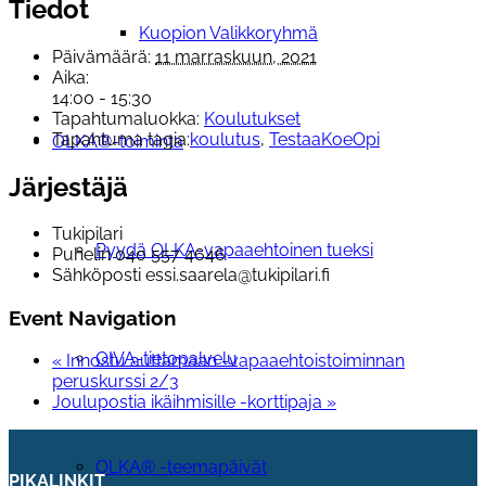
Tiedot
Kuopion Valikkoryhmä
Päivämäärä:
11 marraskuun, 2021
Aika:
14:00 - 15:30
Tapahtumaluokka:
Koulutukset
Tapahtuma tagia:
koulutus
,
TestaaKoeOpi
OLKA®-toiminta
Järjestäjä
Tukipilari
Pyydä OLKA-vapaaehtoinen tueksi
Puhelin
040 557 4646
Sähköposti
essi.saarela@tukipilari.fi
Event Navigation
OIVA-tietopalvelu
«
Innostu auttamaan -vapaaehtoistoiminnan
peruskurssi 2/3
Joulupostia ikäihmisille -korttipaja
»
OLKA® -teemapäivät
PIKALINKIT