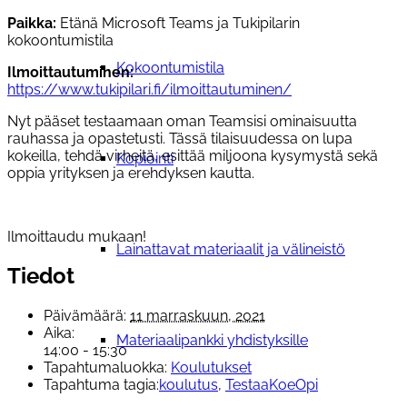
Paikka:
Etänä Microsoft Teams ja Tukipilarin
kokoontumistila
Kokoontumistila
Ilmoittautuminen:
https://www.tukipilari.fi/ilmoittautuminen/
Nyt pääset testaamaan oman Teamsisi ominaisuutta
rauhassa ja opastetusti. Tässä tilaisuudessa on lupa
kokeilla, tehdä virheitä, esittää miljoona kysymystä sekä
Kopiointi
oppia yrityksen ja erehdyksen kautta.
Ilmoittaudu mukaan!
Lainattavat materiaalit ja välineistö
Tiedot
Päivämäärä:
11 marraskuun, 2021
Aika:
Materiaalipankki yhdistyksille
14:00 - 15:30
Tapahtumaluokka:
Koulutukset
Tapahtuma tagia:
koulutus
,
TestaaKoeOpi