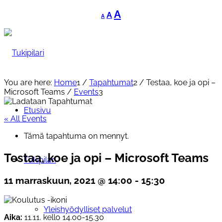
Decrease
Reset
Increase
A
A
A
font
font
font
size.
size.
size.
You are here:
Home
1
/
Tapahtumat
2
/
Testaa, koe ja opi –
Microsoft Teams
/
Events
3
Etusivu
« All Events
Tämä tapahtuma on mennyt.
Testaa, koe ja opi – Microsoft Teams
Tukipilari
11 marraskuun, 2021 @ 14:00
-
15:30
Yleishyödylliset palvelut
Aika:
11.11. kello 14.00-15.30