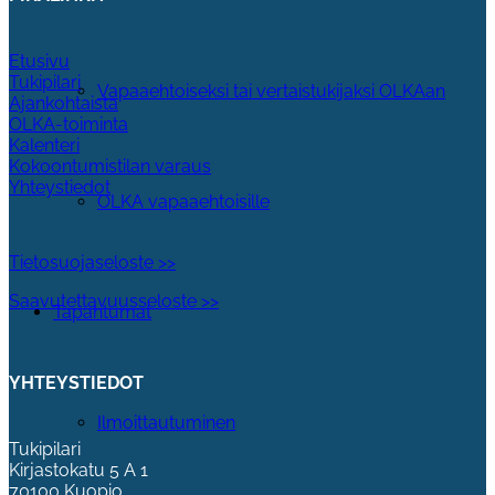
Etusivu
Tukipilari
Vapaaehtoiseksi tai vertaistukijaksi OLKAan
Ajankohtaista
OLKA-toiminta
Kalenteri
Kokoontumistilan varaus
Yhteystiedot
OLKA vapaaehtoisille
Tietosuojaseloste >>
Saavutettavuusseloste >>
Tapahtumat
YHTEYSTIEDOT
Ilmoittautuminen
Tukipilari
Kirjastokatu 5 A 1
70100 Kuopio