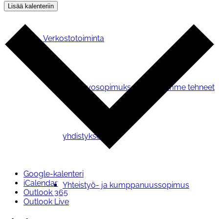
Lisää kalenteriin
Verkostotoiminta
Yhteistyosopimuksen kanssamme tehneet
yhdistykset
Google-kalenteri
iCalendar
Yhteistyö- ja kumppanuussopimus
Outlook 365
Outlook Live