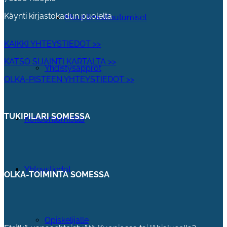
Käynti kirjastokadun puolelta
Muut ilmoittautumiset
KAIKKI YHTEYSTIEDOT >>
KATSO SIJAINTI KARTALTA >>
Yhdistysapprot
OLKA-PISTEEN YHTEYSTIEDOT >>
TUKIPILARI SOMESSA
Kokoontumistila
Yhteystiedot
OLKA-TOIMINTA SOMESSA
Opiskelijalle