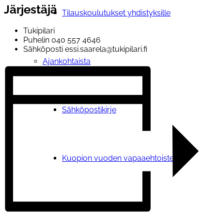
Järjestäjä
Tilauskoulutukset yhdistyksille
Tukipilari
Puhelin
040 557 4646
Sähköposti
essi.saarela@tukipilari.fi
Ajankohtaista
Sähköpostikirje
Kuopion vuoden vapaaehtoisteko
Vetoomus