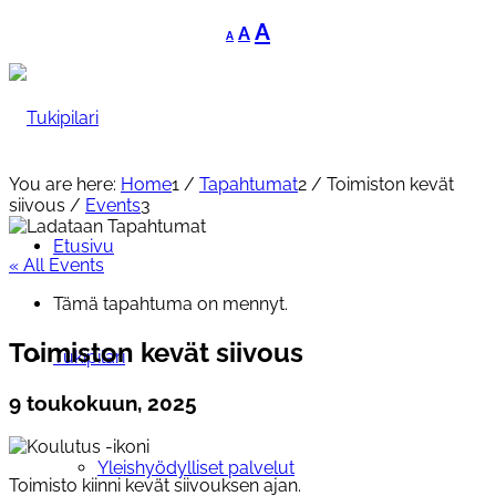
Decrease
Reset
Increase
A
A
A
font
font
font
size.
size.
size.
You are here:
Home
1
/
Tapahtumat
2
/
Toimiston kevät
siivous
/
Events
3
Etusivu
« All Events
Tämä tapahtuma on mennyt.
Toimiston kevät siivous
Tukipilari
9 toukokuun, 2025
Yleishyödylliset palvelut
Toimisto kiinni kevät siivouksen ajan.