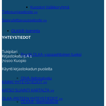
Kuopion Valikkoryhmä
Tietosuojaseloste >>
Saavutettavuusseloste >>
OLKA®-toiminta
YHTEYSTIEDOT
Tukipilari
Pyydä OLKA-vapaaehtoinen tueksi
Kirjastokatu 5 A 1
70100 Kuopio
Käynti kirjastokadun puolelta
OIVA-tietopalvelu
KAIKKI YHTEYSTIEDOT >>
KATSO SIJAINTI KARTALTA >>
OLKA-PISTEEN YHTEYSTIEDOT >>
OLKA® -teemapäivät