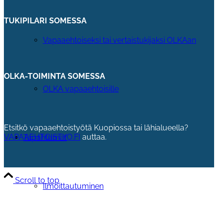
TUKIPILARI SOMESSA
Vapaaehtoiseksi tai vertaistukijaksi OLKAan
OLKA-TOIMINTA SOMESSA
OLKA vapaaehtoisille
Etsitkö vapaaehtoistyötä Kuopiossa tai lähialueella?
VAPAAEHTOISTYO.FI
auttaa.
Tapahtumat
Scroll to top
Ilmoittautuminen