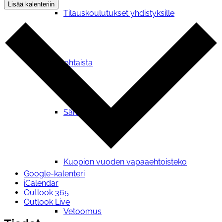
Lisää kalenteriin
Tilauskoulutukset yhdistyksille
Ajankohtaista
Sähköpostikirje
Kuopion vuoden vapaaehtoisteko
Google-kalenteri
iCalendar
Outlook 365
Outlook Live
Vetoomus