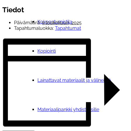
Tiedot
Kokoontumistila
Päivämäärä:
9 toukokuun, 2025
Tapahtumaluokka:
Tapahtumat
Kopiointi
Lainattavat materiaalit ja välineistö
Materiaalipankki yhdistyksille