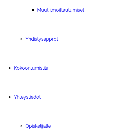
Muut ilmoittautumiset
Yhdistysapprot
Kokoontumistila
Yhteystiedot
Opiskelijalle