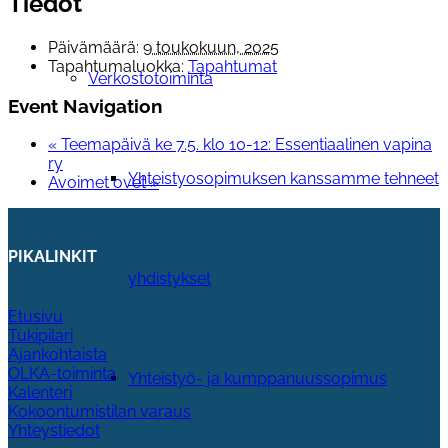
Tiedot
Päivämäärä:
9 toukokuun, 2025
Tapahtumaluokka:
Tapahtumat
Verkostotoiminta
Event Navigation
«
Teemapäivä ke 7.5. klo 10-12: Essentiaalinen vapina
ry
Yhteistyosopimuksen kanssamme tehneet
Avoimet ovet
»
PIKALINKIT
yhdistykset
Etusivu
Tukipilari
Ajankohtaista
OLKA-toiminta
Yhteistyö- ja kumppanuussopimus
Kalenteri
Kokoontumistilan varaus
Yhteystiedot