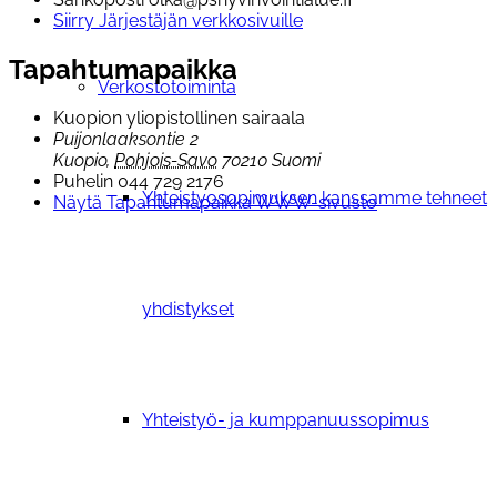
Siirry Järjestäjän verkkosivuille
Tapahtumapaikka
Verkostotoiminta
Kuopion yliopistollinen sairaala
Puijonlaaksontie 2
Kuopio
,
Pohjois-Savo
70210
Suomi
Puhelin
044 729 2176
Yhteistyosopimuksen kanssamme tehneet
Näytä Tapahtumapaikka WWW-sivusto
yhdistykset
Yhteistyö- ja kumppanuussopimus