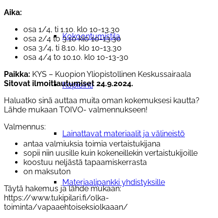
Aika:
osa 1/4, ti 1.10. klo 10-13.30
Kokoontumistila
osa 2/4 to 3.10 klo 10-13.30
osa 3/4, ti 8.10. klo 10-13.30
osa 4/4 to 10.10. klo 10-13-30
Paikka:
KYS – Kuopion Yliopistollinen Keskussairaala
Sitovat ilmoittautumiset 24.9.2024.
Kopiointi
Haluatko sinä auttaa muita oman kokemuksesi kautta?
Lähde mukaan TOIVO- valmennukseen!
Valmennus:
Lainattavat materiaalit ja välineistö
antaa valmiuksia toimia vertaistukijana
sopii niin uusille kuin kokeneillekin vertaistukijoille
koostuu neljästä tapaamiskerrasta
on maksuton
Materiaalipankki yhdistyksille
Täytä hakemus ja lähde mukaan:
https://www.tukipilari.fi/olka-
toiminta/vapaaehtoiseksiolkaaan/