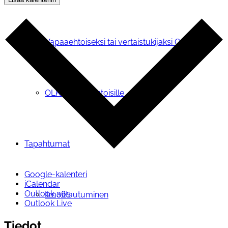
Vapaaehtoiseksi tai vertaistukijaksi OLKAan
OLKA vapaaehtoisille
Tapahtumat
Google-kalenteri
iCalendar
Outlook 365
Ilmoittautuminen
Outlook Live
Tiedot