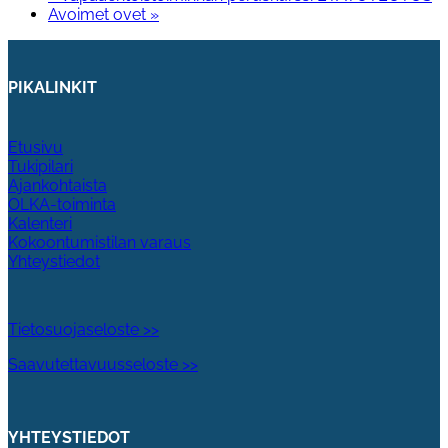
Avoimet ovet
»
PIKALINKIT
Etusivu
Tukipilari
Ajankohtaista
OLKA-toiminta
Kalenteri
Kokoontumistilan varaus
Yhteystiedot
Tietosuojaseloste >>
Saavutettavuusseloste >>
YHTEYSTIEDOT