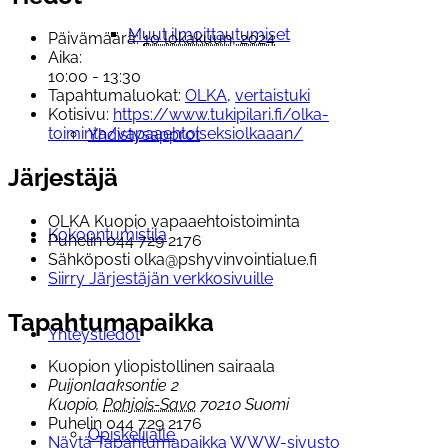
Muut ilmoittautumiset
Päivämäärä:
10 lokakuun, 2024
Aika:
10:00 - 13:30
Tapahtumaluokat:
OLKA
,
vertaistuki
Kotisivu:
https://www.tukipilari.fi/olka-
toiminta/vapaaehtoiseksiolkaaan/
Yhdistysapprot
Järjestäjä
OLKA Kuopio vapaaehtoistoiminta
Kokoontumistila
Puhelin
044 729 2176
Sähköposti
olka@pshyvinvointialue.fi
Siirry Järjestäjän verkkosivuille
Tapahtumapaikka
Yhteystiedot
Kuopion yliopistollinen sairaala
Puijonlaaksontie 2
Kuopio
,
Pohjois-Savo
70210
Suomi
Puhelin
044 729 2176
Opiskelijalle
Näytä Tapahtumapaikka WWW-sivusto