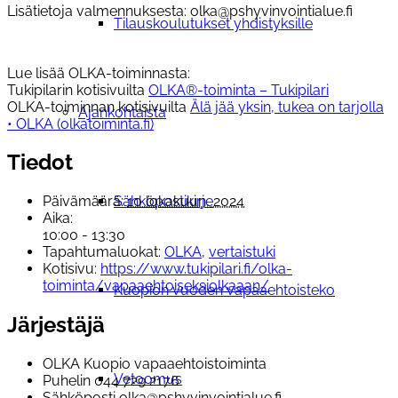
Lisätietoja valmennuksesta: olka@pshyvinvointialue.fi
Tilauskoulutukset yhdistyksille
Lue lisää OLKA-toiminnasta:
Tukipilarin kotisivuilta
OLKA®-toiminta – Tukipilari
OLKA-toiminnan kotisivuilta
Älä jää yksin, tukea on tarjolla
Ajankohtaista
• OLKA (olkatoiminta.fi)
Tiedot
Sähköpostikirje
Päivämäärä:
10 lokakuun, 2024
Aika:
10:00 - 13:30
Tapahtumaluokat:
OLKA
,
vertaistuki
Kotisivu:
https://www.tukipilari.fi/olka-
toiminta/vapaaehtoiseksiolkaaan/
Kuopion vuoden vapaaehtoisteko
Järjestäjä
OLKA Kuopio vapaaehtoistoiminta
Vetoomus
Puhelin
044 729 2176
Sähköposti
olka@pshyvinvointialue.fi