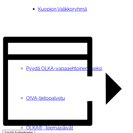
Kuopion Valikkoryhmä
OLKA®-toiminta
Pyydä OLKA-vapaaehtoinen tueksi
OIVA-tietopalvelu
OLKA® -teemapäivät
Lisää kalenteriin