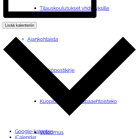
Tilauskoulutukset yhdistyksille
Lisää kalenteriin
Ajankohtaista
Sähköpostikirje
Kuopion vuoden vapaaehtoisteko
Google-kalenteri
Vetoomus
iCalendar