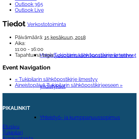
Outlook 365
Outlook Live
Tiedot
Verkostotoiminta
Päivämäärä:
15 kesäkuun, 2018
Aika:
11:00 - 16:00
Tapahtuma tagia:
Tukipilarin sähköpostikirje ilmestyy
Yhteistyosopimuksen kanssamme tehneet
Event Navigation
«
Tukipilarin sähköpostikirje ilmestyy
Aineistopäivä Tukipilarin sähköpostikirjeeseen
»
yhdistykset
PIKALINKIT
Yhteistyö- ja kumppanuussopimus
Etusivu
Tukipilari
Ajankohtaista