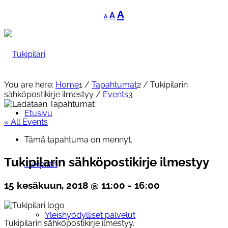
Decrease
Reset
Increase
A
A
A
font
font
font
size.
size.
size.
You are here:
Home
1
/
Tapahtumat
2
/
Tukipilarin
sähköpostikirje ilmestyy
/
Events
3
Etusivu
« All Events
Tämä tapahtuma on mennyt.
Tukipilarin sähköpostikirje ilmestyy
Tukipilari
15 kesäkuun, 2018 @ 11:00
-
16:00
Yleishyödylliset palvelut
Tukipilarin sähköpostikirje ilmestyy.