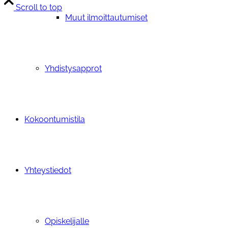
Scroll to top
Muut ilmoittautumiset
Yhdistysapprot
Kokoontumistila
Yhteystiedot
Opiskelijalle