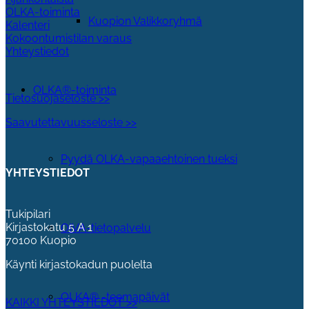
OLKA-toiminta
Kuopion Valikkoryhmä
Kalenteri
Kokoontumistilan varaus
Yhteystiedot
OLKA®-toiminta
Tietosuojaseloste >>
Saavutettavuusseloste >>
Pyydä OLKA-vapaaehtoinen tueksi
YHTEYSTIEDOT
Tukipilari
Kirjastokatu 5 A 1
OIVA-tietopalvelu
70100 Kuopio
Käynti kirjastokadun puolelta
OLKA® -teemapäivät
KAIKKI YHTEYSTIEDOT >>