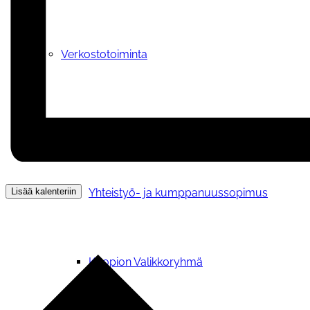
Verkostotoiminta
Yhteistyosopimuksen kanssamme tehneet y
Lisää kalenteriin
Yhteistyö- ja kumppanuussopimus
Kuopion Valikkoryhmä