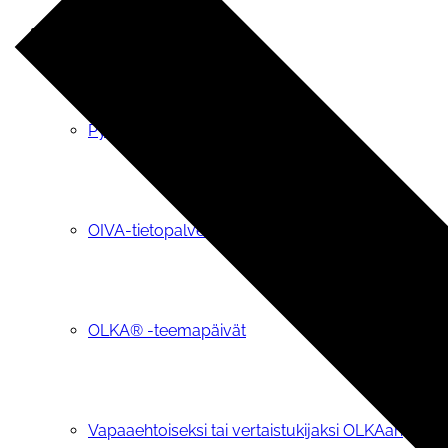
OLKA®-toiminta
Pyydä OLKA-vapaaehtoinen tueksi
OIVA-tietopalvelu
OLKA® -teemapäivät
Vapaaehtoiseksi tai vertaistukijaksi OLKAan