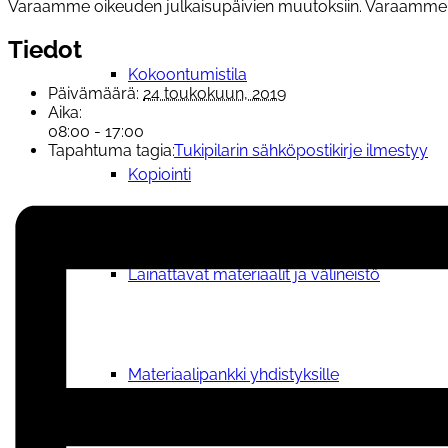
Varaamme oikeuden julkaisupäivien muutoksiin. Varaamme 
Tiedot
Kokoontumistila
Päivämäärä:
24 toukokuun, 2019
Aika:
08:00 - 17:00
Tapahtuma tagia:
Tukipilarin sähköpostikirje ilmestyy
Kopiointi
Lainattavat materiaalit ja välineistö
Materiaalipankki yhdistyksille