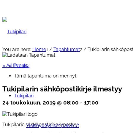
You are here:
Home
1
/
Tapahtumat
2
/
Tukipilarin sähköpost
« All Events
Etusivu
Tämä tapahtuma on mennyt.
Tukipilarin sähköpostikirje ilmestyy
Tukipilari
24 toukokuun, 2019 @ 08:00
-
17:00
Tukipilarin sähköpostikirje ilmestyy.
Yleishyödylliset palvelut