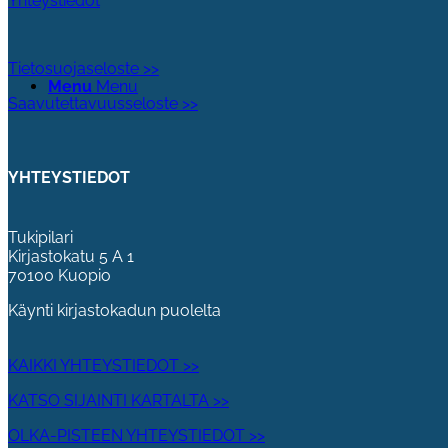
Yhteystiedot
Tietosuojaseloste >>
Menu
Menu
Saavutettavuusseloste >>
YHTEYSTIEDOT
Tukipilari
Kirjastokatu 5 A 1
70100 Kuopio
Käynti kirjastokadun puolelta
KAIKKI YHTEYSTIEDOT >>
KATSO SIJAINTI KARTALTA >>
OLKA-PISTEEN YHTEYSTIEDOT >>