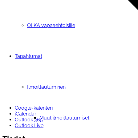
OLKA vapaaehtoisille
Tapahtumat
Ilmoittautuminen
Google-kalenteri
iCalendar
Muut ilmoittautumiset
Outlook 365
Outlook Live