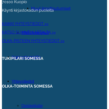
70100 Kuopio
Muut ilmoittautumiset
Käynti kirjastokadun puolelta
KAIKKI YHTEYSTIEDOT >>
KATSO SIJAINTI KARTALTA >>
Yhdistysapprot
OLKA-PISTEEN YHTEYSTIEDOT >>
Kokoontumistila
TUKIPILARI SOMESSA
Yhteystiedot
OLKA-TOIMINTA SOMESSA
Opiskelijalle