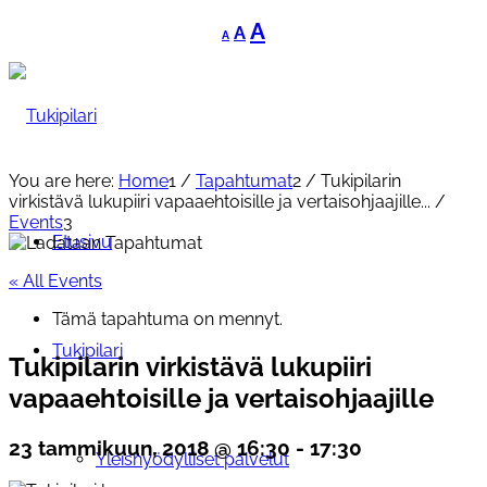
Decrease
Reset
Increase
A
A
A
font
font
font
size.
size.
size.
You are here:
Home
1
/
Tapahtumat
2
/
Tukipilarin
virkistävä lukupiiri vapaaehtoisille ja vertaisohjaajille...
/
Events
3
Etusivu
« All Events
Tämä tapahtuma on mennyt.
Tukipilari
Tukipilarin virkistävä lukupiiri
vapaaehtoisille ja vertaisohjaajille
23 tammikuun, 2018 @ 16:30
-
17:30
Yleishyödylliset palvelut