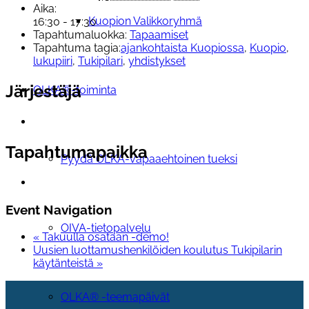
Aika:
Kuopion Valikkoryhmä
16:30 - 17:30
Tapahtumaluokka:
Tapaamiset
Tapahtuma tagia:
ajankohtaista Kuopiossa
,
Kuopio
,
lukupiiri
,
Tukipilari
,
yhdistykset
Järjestäjä
OLKA®-toiminta
Tapahtumapaikka
Pyydä OLKA-vapaaehtoinen tueksi
Event Navigation
OIVA-tietopalvelu
«
Takuulla osataan -demo!
Uusien luottamushenkilöiden koulutus Tukipilarin
käytänteistä
»
OLKA® -teemapäivät