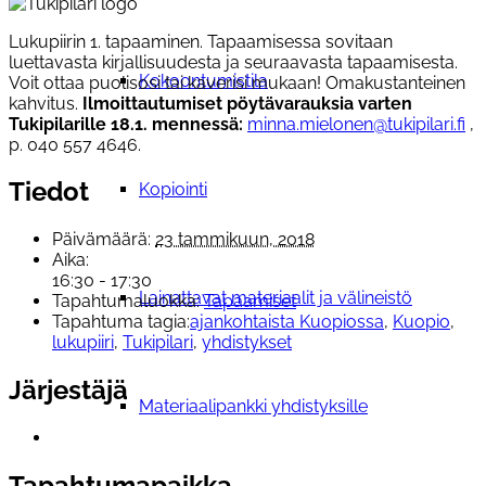
Lukupiirin 1. tapaaminen. Tapaamisessa sovitaan
luettavasta kirjallisuudesta ja seuraavasta tapaamisesta.
Kokoontumistila
Voit ottaa puolisosi tai kaverisi mukaan! Omakustanteinen
kahvitus.
Ilmoittautumiset pöytävarauksia varten
Tukipilarille 18.1. mennessä:
minna.mielonen@tukipilari.fi
,
p. 040 557 4646.
Tiedot
Kopiointi
Päivämäärä:
23 tammikuun, 2018
Aika:
16:30 - 17:30
Lainattavat materiaalit ja välineistö
Tapahtumaluokka:
Tapaamiset
Tapahtuma tagia:
ajankohtaista Kuopiossa
,
Kuopio
,
lukupiiri
,
Tukipilari
,
yhdistykset
Järjestäjä
Materiaalipankki yhdistyksille
Tapahtumapaikka