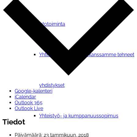
Verkostotoiminta
Yhteistyosopimuksen kanssamme tehneet
yhdistykset
Google-kalenteri
iCalendar
Outlook 365
Outlook Live
Yhteistyö- ja kumppanuussopimus
Tiedot
Päivämäärä:
23 tammikuun, 2018