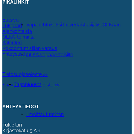
PIKALINKIT
Etusivu
Vapaaehtoiseksi tai vertaistukijaksi OLKAan
Tukipilari
Ajankohtaista
OLKA-toiminta
Kalenteri
Kokoontumistilan varaus
Yhteystiedot
OLKA vapaaehtoisille
Tietosuojaseloste >>
Tapahtumat
Saavutettavuusseloste >>
YHTEYSTIEDOT
Ilmoittautuminen
Tukipilari
Kirjastokatu 5 A 1