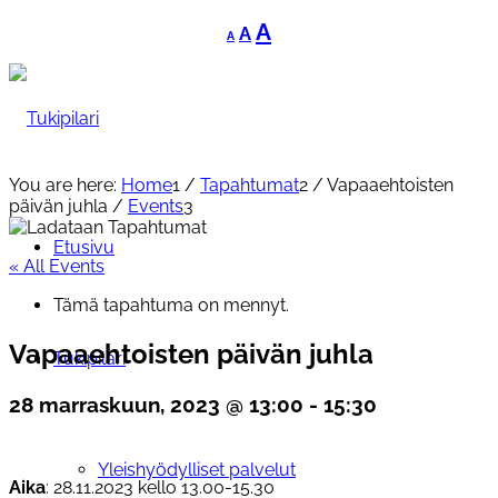
Decrease
Reset
Increase
A
A
A
font
font
font
size.
size.
size.
You are here:
Home
1
/
Tapahtumat
2
/
Vapaaehtoisten
päivän juhla
/
Events
3
Etusivu
« All Events
Tämä tapahtuma on mennyt.
Vapaaehtoisten päivän juhla
Tukipilari
28 marraskuun, 2023 @ 13:00
-
15:30
Yleishyödylliset palvelut
Aika
: 28.11.2023 kello 13.00-15.30