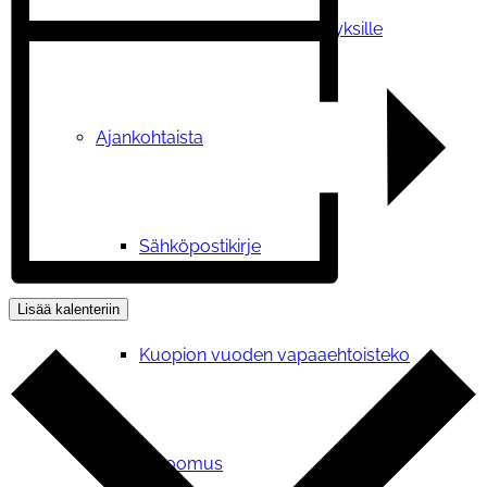
Tilauskoulutukset yhdistyksille
Ajankohtaista
Sähköpostikirje
Lisää kalenteriin
Kuopion vuoden vapaaehtoisteko
Vetoomus