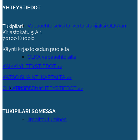
YHTEYSTIEDOT
Vapaaehtoiseksi tai vertaistukijaksi OLKAan
Tukipilari
Kirjastokatu 5 A 1
70100 Kuopio
Käynti kirjastokadun puolelta
OLKA vapaaehtoisille
KAIKKI YHTEYSTIEDOT >>
KATSO SIJAINTI KARTALTA >>
Tapahtumat
OLKA-PISTEEN YHTEYSTIEDOT >>
TUKIPILARI SOMESSA
Ilmoittautuminen