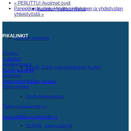
«
PERUTTU! Avoimet ovet
Paneelikeskustelu Hyvinvointialueen ja yhdistysten
Kuopion Valikkoryhmä
yhteistyöstä
»
PIKALINKIT
OLKA®-toiminta
Etusivu
Tukipilari
Ajankohtaista
Pyydä OLKA-vapaaehtoinen tueksi
OLKA-toiminta
Kalenteri
Kokoontumistilan varaus
Yhteystiedot
OIVA-tietopalvelu
Tietosuojaseloste >>
Saavutettavuusseloste >>
OLKA® -teemapäivät