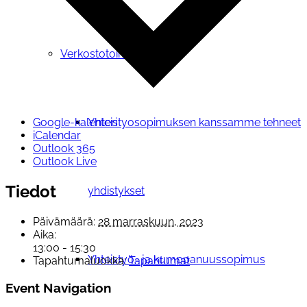
Verkostotoiminta
Yhteistyosopimuksen kanssamme tehneet
Google-kalenteri
iCalendar
Outlook 365
Outlook Live
Tiedot
yhdistykset
Päivämäärä:
28 marraskuun, 2023
Aika:
13:00 - 15:30
Yhteistyö- ja kumppanuussopimus
Tapahtumaluokka:
Tapahtumat
Event Navigation