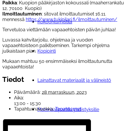
Paikka
: Kuopion pääkirjaston kokoussali (maaherrankatu
12, 70100 Kuopio)
Ilmoittautuminen
: sitovat ilmoittautumiset 16.11.
mennessä
https://www.tukipilari.fi/ilmoittautuminen/
Kokoontumistila
Tervetuloa viettämään vapaaehtoisten päivän juhlaa!
Luvassa kahvitarjoilu, ohjelmaa ja vuoden
vapaaehtoisteon palkitseminen. Tarkempi ohjelma
julkaistaan pian.
Kopiointi
Mukaan mahtuu 50 ensimmäiseksi ilmoittautunutta
vapaaehtoista!
Tiedot
Lainattavat materiaalit ja välineistö
Päivämäärä:
28 marraskuun, 2023
Aika:
13:00 - 15:30
Tapahtumaluokka:
Tapahtumat
Materiaalipankki yhdistyksille