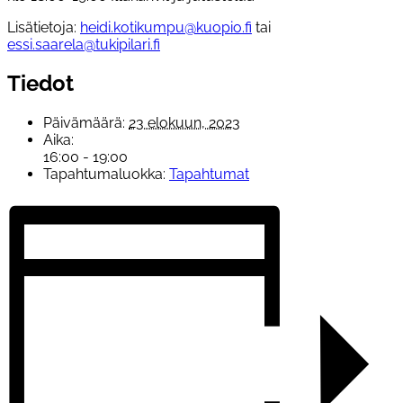
Lisätietoja:
heidi.kotikumpu@kuopio.fi
tai
essi.saarela@tukipilari.fi
Tiedot
Päivämäärä:
23 elokuun, 2023
Aika:
16:00 - 19:00
Tapahtumaluokka:
Tapahtumat