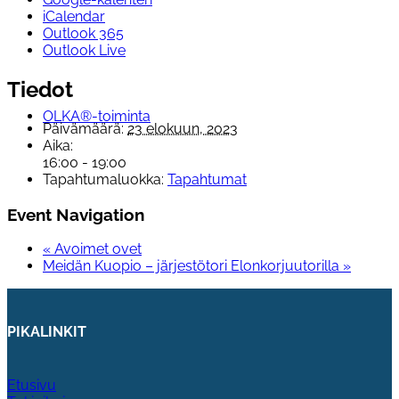
iCalendar
Outlook 365
Outlook Live
Tiedot
OLKA®-toiminta
Päivämäärä:
23 elokuun, 2023
Aika:
16:00 - 19:00
Tapahtumaluokka:
Tapahtumat
Event Navigation
«
Avoimet ovet
Meidän Kuopio – järjestötori Elonkorjuutorilla
»
PIKALINKIT
Etusivu