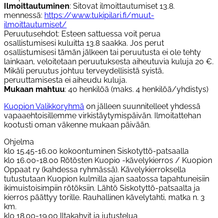
Ilmoittautuminen
: Sitovat ilmoittautumiset 13.8.
mennessä:
https://www.tukipilari.fi/muut-
ilmoittautumiset/
Peruutusehdot: Esteen sattuessa voit perua
osallistumisesi kuluitta 13.8 saakka. Jos perut
osallistumisesi tämän jälkeen tai peruutusta ei ole tehty
lainkaan, veloitetaan peruutuksesta aiheutuvia kuluja 20 €.
Mikäli peruutus johtuu terveydellisistä syistä,
peruuttamisesta ei aiheudu kuluja.
Mukaan mahtuu
: 40 henkilöä (maks. 4 henkilöä/yhdistys)
Kuopion Valikkoryhmä
on jälleen suunnitelleet yhdessä
vapaaehtoisillemme virkistäytymispäivän. Ilmoitattehan
kootusti oman väkenne mukaan päivään.
Ohjelma
klo 15.45-16.00 kokoontuminen Siskotyttö-patsaalla
klo 16.00-18.00 Rötösten Kuopio -kävelykierros / Kuopion
Oppaat ry (kahdessa ryhmässä). Kävelykierroksella
tutustutaan Kuopion kulmilla ajan saatossa tapahtuneisiin
ikimuistoisimpiin rötöksiin. Lähtö Siskotyttö-patsaalta ja
kierros päättyy torille. Rauhallinen kävelytahti, matka n. 3
km.
klo 18.00-19.00 Iltakahvit ja jutustelua