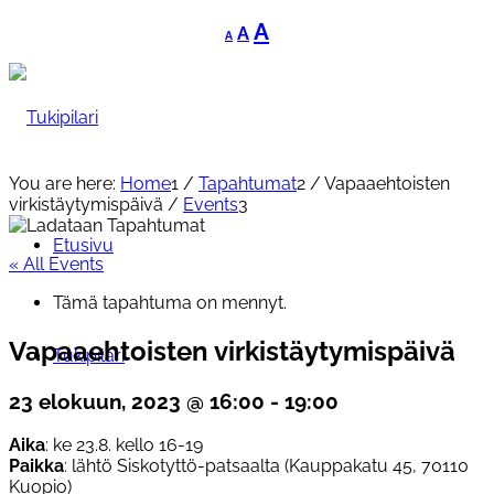
Decrease
Reset
Increase
A
A
A
font
font
font
size.
size.
size.
You are here:
Home
1
/
Tapahtumat
2
/
Vapaaehtoisten
virkistäytymispäivä
/
Events
3
Etusivu
« All Events
Tämä tapahtuma on mennyt.
Vapaaehtoisten virkistäytymispäivä
Tukipilari
23 elokuun, 2023 @ 16:00
-
19:00
Aika
: ke 23.8. kello 16-19
Paikka
: lähtö Siskotyttö-patsaalta (Kauppakatu 45, 70110
Kuopio)