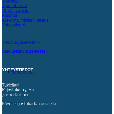
Tukipilari
Ajankohtaista
OLKA-toiminta
Kalenteri
Kokoontumistilan varaus
Yhteystiedot
Tietosuojaseloste >>
Saavutettavuusseloste >>
YHTEYSTIEDOT
Tapahtumat
Tukipilari
Kirjastokatu 5 A 1
70100 Kuopio
Käynti kirjastokadun puolelta