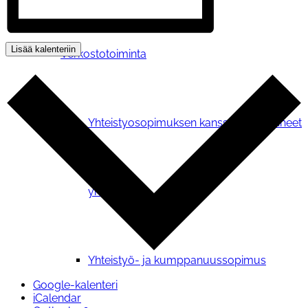
Lisää kalenteriin
Verkostotoiminta
Yhteistyosopimuksen kanssamme tehneet
yhdistykset
Yhteistyö- ja kumppanuussopimus
Google-kalenteri
iCalendar