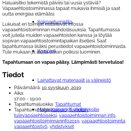
Haluaisitko tekemistä päiviisi tai uusia ystäviä?
Vapaaehtoistoiminnassa tapaat mukavia ihmisiä ja saat
uutta energiaa elämääsi.
Kokoontumistila
Lukuisat eri toimijat esittelevät infossa
vapaaehtoistoiminnan mahdollisuuksia. Tapahtumassa
voit jutella muiden vapaaehtoisten kanssa ja löytää
sopivan vapaaehtoistoimintapaikan itsellesi. Saat
tapahtumassa lisäksi perustiedot vapaaehtoistoiminnasta.
Kopiointi
Tule mukaan ja aloita oman polkusi luominen.
Tapahtumaan on vapaa pääsy. Lämpimästi tervetuloa!
Tiedot
Lainattavat materiaalit ja välineistö
Päivämäärä:
10 syyskuun, 2019
Aika:
17:00 - 19:00
Tapahtumaluokka:
Tapahtumat
Materiaalipankki yhdistyksille
Tapahtuma tagia:
Kuopio
,
Tukipilari
,
tulevapaaehtoiseksi
,
vapaaehtoistoiminnan info
,
vapaaehtoistoiminnaninfo2019
,
vapaaehtoistoiminta
,
vapaaehtoistyö
,
yhdistykset