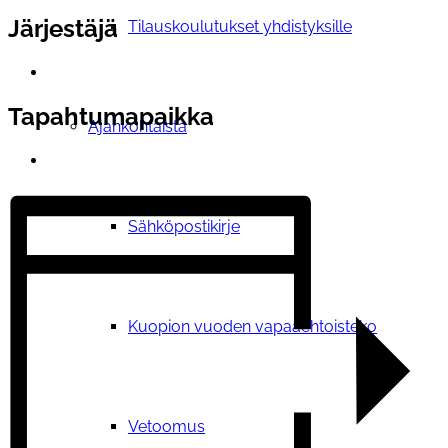
Järjestäjä
Tilauskoulutukset yhdistyksille
Tapahtumapaikka
Ajankohtaista
Sähköpostikirje
Kuopion vuoden vapaaehtoisteko
Vetoomus