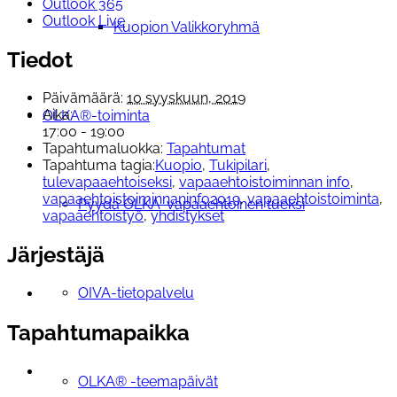
Outlook 365
Outlook Live
Kuopion Valikkoryhmä
Tiedot
Päivämäärä:
10 syyskuun, 2019
Aika:
OLKA®-toiminta
17:00 - 19:00
Tapahtumaluokka:
Tapahtumat
Tapahtuma tagia:
Kuopio
,
Tukipilari
,
tulevapaaehtoiseksi
,
vapaaehtoistoiminnan info
,
vapaaehtoistoiminnaninfo2019
,
vapaaehtoistoiminta
,
Pyydä OLKA-vapaaehtoinen tueksi
vapaaehtoistyö
,
yhdistykset
Järjestäjä
OIVA-tietopalvelu
Tapahtumapaikka
OLKA® -teemapäivät