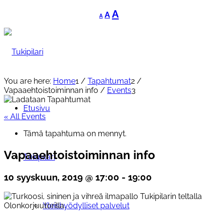
Decrease
Reset
Increase
A
A
A
font
font
font
size.
size.
size.
You are here:
Home
1
/
Tapahtumat
2
/
Vapaaehtoistoiminnan info
/
Events
3
Etusivu
« All Events
Tämä tapahtuma on mennyt.
Vapaaehtoistoiminnan info
Tukipilari
10 syyskuun, 2019 @ 17:00
-
19:00
Yleishyödylliset palvelut