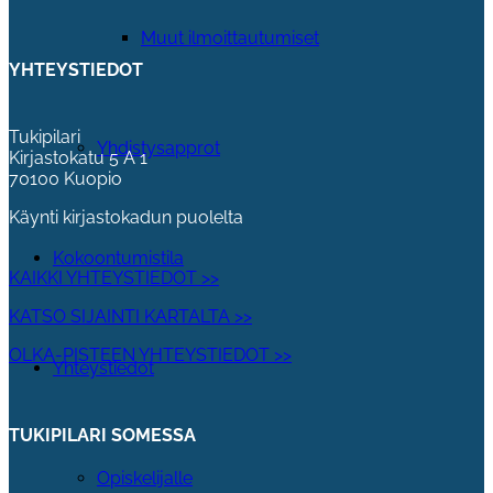
Muut ilmoittautumiset
YHTEYSTIEDOT
Tukipilari
Yhdistysapprot
Kirjastokatu 5 A 1
70100 Kuopio
Käynti kirjastokadun puolelta
Kokoontumistila
KAIKKI YHTEYSTIEDOT >>
KATSO SIJAINTI KARTALTA >>
OLKA-PISTEEN YHTEYSTIEDOT >>
Yhteystiedot
TUKIPILARI SOMESSA
Opiskelijalle