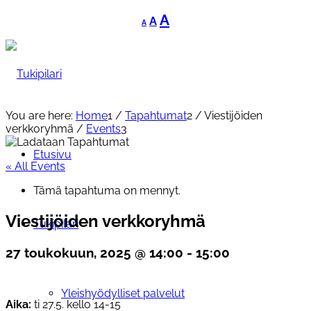
Decrease
Reset
Increase
A
A
A
font
font
font
size.
size.
size.
You are here:
Home
1
/
Tapahtumat
2
/
Viestijöiden
verkkoryhmä
/
Events
3
Etusivu
« All Events
Tämä tapahtuma on mennyt.
Viestijöiden verkkoryhmä
Tukipilari
27 toukokuun, 2025 @ 14:00
-
15:00
Yleishyödylliset palvelut
Aika:
ti 27.5. kello 14-15