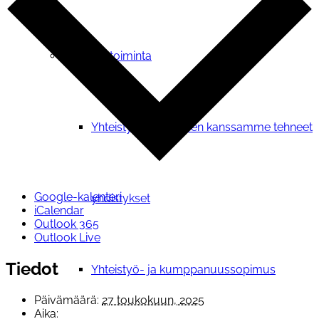
Verkostotoiminta
Yhteistyosopimuksen kanssamme tehneet
Google-kalenteri
yhdistykset
iCalendar
Outlook 365
Outlook Live
Tiedot
Yhteistyö- ja kumppanuussopimus
Päivämäärä:
27 toukokuun, 2025
Aika: