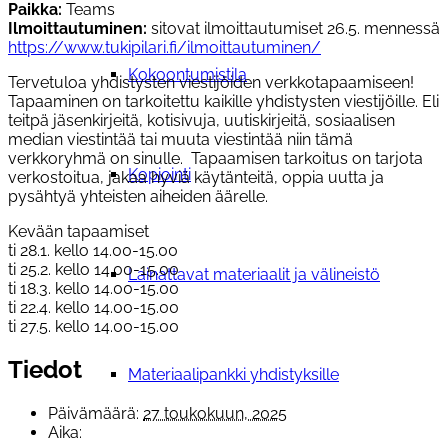
Paikka:
Teams
Ilmoittautuminen:
sitovat ilmoittautumiset 26.5. mennessä
https://www.tukipilari.fi/ilmoittautuminen/
Kokoontumistila
Tervetuloa yhdistysten viestijöiden verkkotapaamiseen!
Tapaaminen on tarkoitettu kaikille yhdistysten viestijöille. Eli
teitpä jäsenkirjeitä, kotisivuja, uutiskirjeitä, sosiaalisen
median viestintää tai muuta viestintää niin tämä
verkkoryhmä on sinulle. Tapaamisen tarkoitus on tarjota
Kopiointi
verkostoitua, jakaa hyviä käytänteitä, oppia uutta ja
pysähtyä yhteisten aiheiden äärelle.
Kevään tapaamiset
ti 28.1. kello 14.00-15.00
ti 25.2. kello 14.00-15.00
Lainattavat materiaalit ja välineistö
ti 18.3. kello 14.00-15.00
ti 22.4. kello 14.00-15.00
ti 27.5. kello 14.00-15.00
Tiedot
Materiaalipankki yhdistyksille
Päivämäärä:
27 toukokuun, 2025
Aika: