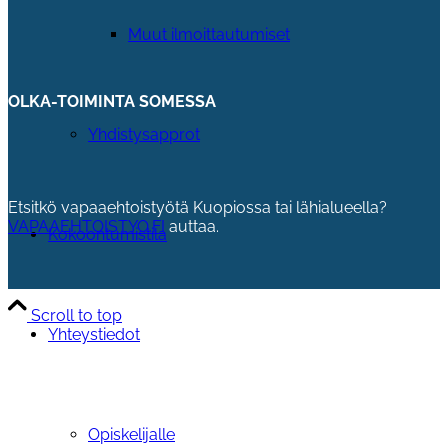
Muut ilmoittautumiset
OLKA-TOIMINTA SOMESSA
Yhdistysapprot
Etsitkö vapaaehtoistyötä Kuopiossa tai lähialueella?
VAPAAEHTOISTYO.FI
auttaa.
Kokoontumistila
Scroll to top
Yhteystiedot
Opiskelijalle