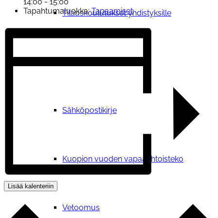
14:00 - 15:00
Tapahtumaluokka:
Tapaamiset
Tilauskoulutukset yhdistyksille
Ajankohtaista
Sähköpostikirje
Kuopion vuoden vapaaehtoisteko
Lisää kalenteriin
Vetoomus