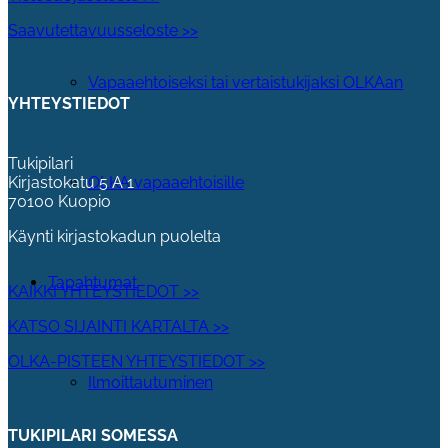
Saavutettavuusseloste >>
Vapaaehtoiseksi tai vertaistukijaksi OLKAan
YHTEYSTIEDOT
Tukipilari
OLKA vapaaehtoisille
Kirjastokatu 5 A 1
70100 Kuopio
Käynti kirjastokadun puolelta
Tapahtumat
KAIKKI YHTEYSTIEDOT >>
KATSO SIJAINTI KARTALTA >>
OLKA-PISTEEN YHTEYSTIEDOT >>
Ilmoittautuminen
TUKIPILARI SOMESSA