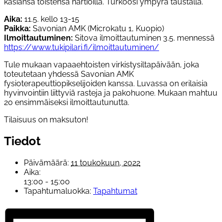
Aika:
11.5. kello 13-15
Paikka:
Savonian AMK (Microkatu 1, Kuopio)
Ilmoittautuminen:
Sitova ilmoittautuminen 3.5. mennessä
https://www.tukipilari.fi/ilmoittautuminen/
Tule mukaan vapaaehtoisten virkistysiltapäivään, joka
toteutetaan yhdessä Savonian AMK
fysioterapeuttiopikselijoiden kanssa. Luvassa on erilaisia
hyvinvointiin liittyviä rasteja ja pakohuone. Mukaan mahtuu
20 ensimmäiseksi ilmoittautunutta.
Tilaisuus on maksuton!
Tiedot
Päivämäärä:
11 toukokuun, 2022
Aika:
13:00 - 15:00
Tapahtumaluokka:
Tapahtumat