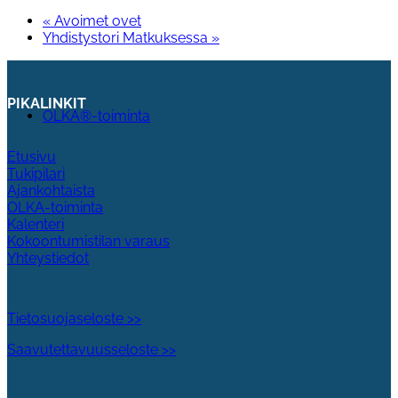
«
Avoimet ovet
Yhdistystori Matkuksessa
»
PIKALINKIT
OLKA®-toiminta
Etusivu
Tukipilari
Ajankohtaista
OLKA-toiminta
Kalenteri
Kokoontumistilan varaus
Yhteystiedot
Tietosuojaseloste >>
Saavutettavuusseloste >>