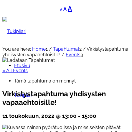
Decrease
Reset
Increase
A
A
A
font
font
font
size.
size.
size.
You are here:
Home
1
/
Tapahtumat
2
/
Virkistystapahtuma
yhdisysten vapaaehtoisille!
/
Events
3
Etusivu
« All Events
Tämä tapahtuma on mennyt.
Virkistystapahtuma yhdisysten
Tukipilari
vapaaehtoisille!
11 toukokuun, 2022 @ 13:00
-
15:00