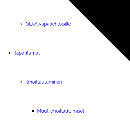
OLKA vapaaehtoisille
Tapahtumat
Ilmoittautuminen
Muut ilmoittautumiset