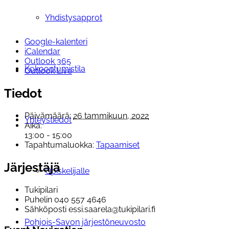
Yhdistysapprot
Google-kalenteri
iCalendar
Outlook 365
Kokoontumistila
Outlook Live
Tiedot
Päivämäärä:
26 tammikuun, 2022
Yhteystiedot
Aika:
13:00 - 15:00
Tapahtumaluokka:
Tapaamiset
Järjestäjä
Opiskelijalle
Tukipilari
Puhelin
040 557 4646
Sähköposti
essi.saarela@tukipilari.fi
Pohjois-Savon järjestöneuvosto