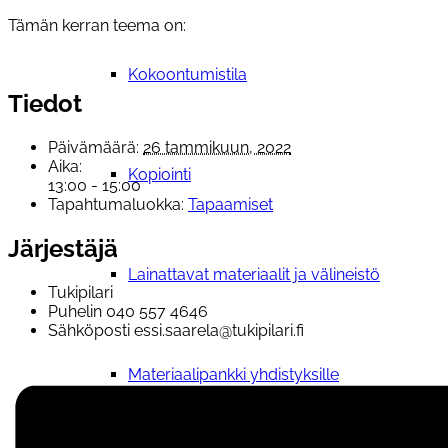
Tämän kerran teema on:
Kokoontumistila
Tiedot
Päivämäärä:
26 tammikuun, 2022
Aika:
Kopiointi
13:00 - 15:00
Tapahtumaluokka:
Tapaamiset
Järjestäjä
Lainattavat materiaalit ja välineistö
Tukipilari
Puhelin
040 557 4646
Sähköposti
essi.saarela@tukipilari.fi
Materiaalipankki yhdistyksille