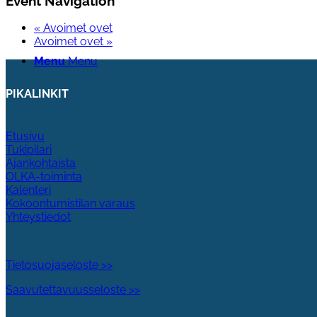
Event Navigation
«
Avoimet ovet
Avoimet ovet
»
Menu
Menu
PIKALINKIT
Etusivu
Tukipilari
Ajankohtaista
OLKA-toiminta
Kalenteri
Kokoontumistilan varaus
Yhteystiedot
Tietosuojaseloste >>
Saavutettavuusseloste >>