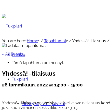
You are here:
Home
1
/
Tapahtumat
2
/
Yhdessä! -tilaisuus
/
« All Events
Etusivu
Tämä tapahtuma on mennyt.
Yhdessä! -tilaisuus
Tukipilari
26 tammikuun, 2022 @ 13:00
-
15:00
Yhdessä! -tilaisuus on yhdistysaktiiveille avoin tilaisuus koh
Yleishyödylliset palvelut
joka kuun viimeinen keskiviikko kello 13-15.