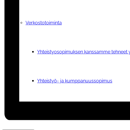
Verkostotoiminta
Yhteistyosopimuksen kanssamme tehneet y
Yhteistyö- ja kumppanuussopimus
Kuopion Valikkoryhmä