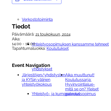
Verkostotoiminta
Tiedot
Päivämäärä:
21 toukokuun, 2024
Aika:
14:00 - 16:00
Yhteistyosopimuksen kanssamme tehneet
Tapahtumaluokka:
Koulutukset
Event Navigation
yhdistykset
Järjestöjen/yhdistysten
Aika muuttunut!
ja KYSin välinen
Koulutussarja:
yhteistyökokous
Hyvinvointialue-
mitä se on? Yleiset
palvelut
Yhteistyö- ja kumppanuussopimus