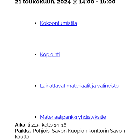
21 toukokuun, 2024 @ 14:00
-
16:00
Kokoontumistila
Kopiointi
Lainattavat materiaalit ja välineistö
Materiaalipankki yhdistyksille
Aika
: ti 21.5. kello 14-16
Paikka
: Pohjois-Savon Kuopion konttorin Savo-neuvott
kautta