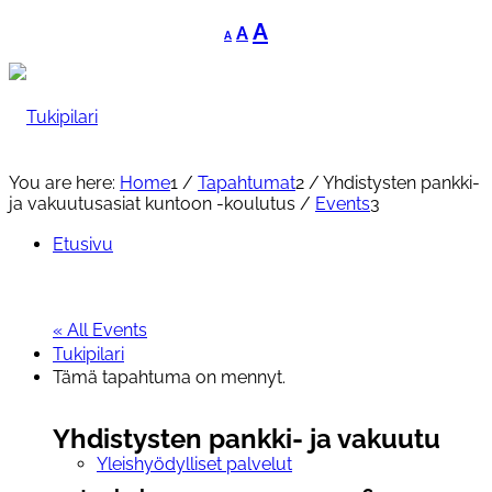
Decrease
Reset
Increase
A
A
A
font
font
font
size.
size.
size.
You are here:
Home
1
/
Tapahtumat
2
/
Yhdistysten pankki-
ja vakuutusasiat kuntoon -koulutus
/
Events
3
Etusivu
« All Events
Tukipilari
Tämä tapahtuma on mennyt.
Yhdistysten pankki- ja vakuutusas
Yleishyödylliset palvelut