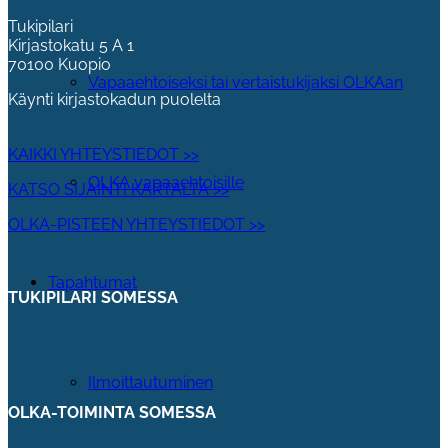
Tukipilari
Kirjastokatu 5 A 1
70100 Kuopio
Vapaaehtoiseksi tai vertaistukijaksi OLKAan
Käynti kirjastokadun puolelta
KAIKKI YHTEYSTIEDOT >>
OLKA vapaaehtoisille
KATSO SIJAINTI KARTALTA >>
OLKA-PISTEEN YHTEYSTIEDOT >>
Tapahtumat
TUKIPILARI SOMESSA
Ilmoittautuminen
OLKA-TOIMINTA SOMESSA