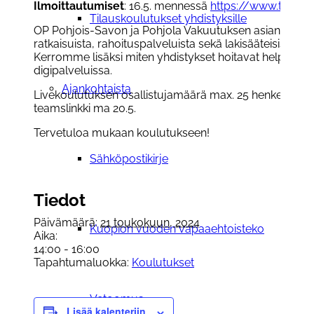
Ilmoittautumiset
: 16.5. mennessä
https://www.tukipila
Tilauskoulutukset yhdistyksille
OP Pohjois-Savon ja Pohjola Vakuutuksen asiantuntijat
ratkaisuista, rahoituspalveluista sekä lakisääteisistä 
Kerromme lisäksi miten yhdistykset hoitavat helposti o
digipalveluissa.
Ajankohtaista
Livekoulutuksen osallistujamäärä max. 25 henkeä. Etän
teamslinkki ma 20.5.
Tervetuloa mukaan koulutukseen!
Sähköpostikirje
Tiedot
Päivämäärä:
21 toukokuun, 2024
Kuopion vuoden vapaaehtoisteko
Aika:
14:00 - 16:00
Tapahtumaluokka:
Koulutukset
Vetoomus
Lisää kalenteriin