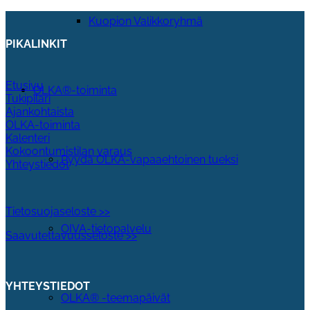
Kuopion Valikkoryhmä
PIKALINKIT
Etusivu
OLKA®-toiminta
Tukipilari
Ajankohtaista
OLKA-toiminta
Kalenteri
Kokoontumistilan varaus
Pyydä OLKA-vapaaehtoinen tueksi
Yhteystiedot
Tietosuojaseloste >>
OIVA-tietopalvelu
Saavutettavuusseloste >>
YHTEYSTIEDOT
OLKA® -teemapäivät