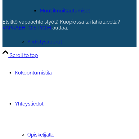
Muut ilmoittautumiset
Etsitkö vapaaehtoistyötä Kuopiossa tai lähialueella?
VAPAAEHTOISTYO.FI
auttaa.
Yhdistysapprot
Scroll to top
Kokoontumistila
Yhteystiedot
Opiskelijalle