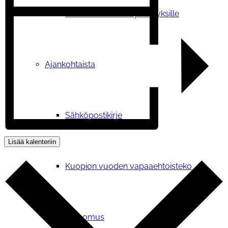
Tilauskoulutukset yhdistyksille
Ajankohtaista
Sähköpostikirje
Lisää kalenteriin
Kuopion vuoden vapaaehtoisteko
Vetoomus