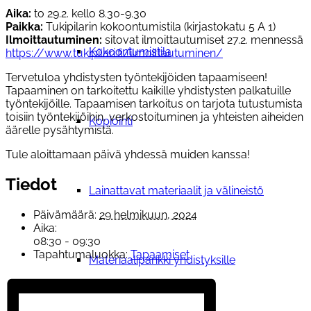
Aika:
to 29.2. kello 8.30-9.30
Paikka:
Tukipilarin kokoontumistila (kirjastokatu 5 A 1)
Ilmoittautuminen:
sitovat ilmoittautumiset 27.2. mennessä
Kokoontumistila
https://www.tukipilari.fi/ilmoittautuminen/
Tervetuloa yhdistysten työntekijöiden tapaamiseen!
Tapaaminen on tarkoitettu kaikille yhdistysten palkatuille
työntekijöille. Tapaamisen tarkoitus on tarjota tutustumista
toisiin työntekijöihin, verkostoituminen ja yhteisten aiheiden
Kopiointi
äärelle pysähtymistä.
Tule aloittamaan päivä yhdessä muiden kanssa!
Tiedot
Lainattavat materiaalit ja välineistö
Päivämäärä:
29 helmikuun, 2024
Aika:
08:30 - 09:30
Tapahtumaluokka:
Tapaamiset
Materiaalipankki yhdistyksille