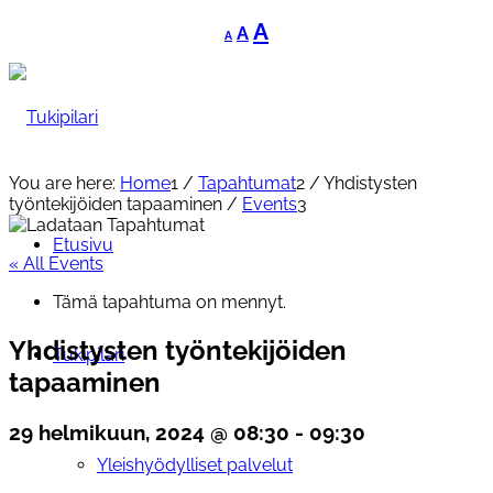
Decrease
Reset
Increase
A
A
A
font
font
font
size.
size.
size.
You are here:
Home
1
/
Tapahtumat
2
/
Yhdistysten
työntekijöiden tapaaminen
/
Events
3
Etusivu
« All Events
Tämä tapahtuma on mennyt.
Yhdistysten työntekijöiden
Tukipilari
tapaaminen
29 helmikuun, 2024 @ 08:30
-
09:30
Yleishyödylliset palvelut