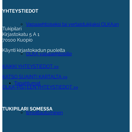
YHTEYSTIEDOT
Vapaaehtoiseksi tai vertaistukijaksi OLKAan
Tukipilari
Kirjastokatu 5 A 1
70100 Kuopio
Käynti kirjastokadun puolelta
OLKA vapaaehtoisille
KAIKKI YHTEYSTIEDOT >>
KATSO SIJAINTI KARTALTA >>
Tapahtumat
OLKA-PISTEEN YHTEYSTIEDOT >>
TUKIPILARI SOMESSA
Ilmoittautuminen