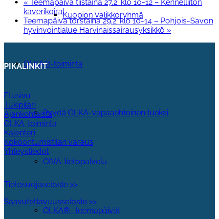
«
Teemapäivä tiistaina 27.2. klo 10-12 – Kennelliiton
kaverikoirat
Kuopion Valikkoryhmä
Teemapäivä torstaina 29.2. klo 10-14 – Pohjois-Savon
hyvinvointialue Harvinaissairausyksikkö
»
OLKA®-toiminta
PIKALINKIT
Etusivu
Tukipilari
Pyydä OLKA-vapaaehtoinen tueksi
Ajankohtaista
OLKA-toiminta
Kalenteri
Kokoontumistilan varaus
Yhteystiedot
OIVA-tietopalvelu
Tietosuojaseloste >>
Saavutettavuusseloste >>
OLKA® -teemapäivät