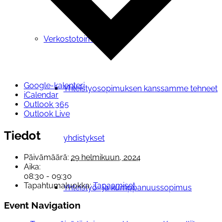
Verkostotoiminta
Google-kalenteri
Yhteistyosopimuksen kanssamme tehneet
iCalendar
Outlook 365
Outlook Live
Tiedot
yhdistykset
Päivämäärä:
29 helmikuun, 2024
Aika:
08:30 - 09:30
Tapahtumaluokka:
Tapaamiset
Yhteistyö- ja kumppanuussopimus
Event Navigation