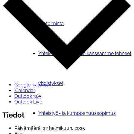
Verkostotoiminta
Yhteistyosopimuksen kanssamme tehneet
yhdistykset
Google-kalenteri
iCalendar
Outlook 365
Outlook Live
Yhteistyö- ja kumppanuussopimus
Tiedot
Päivämäärä:
27 helmikuun, 2025
Aika: