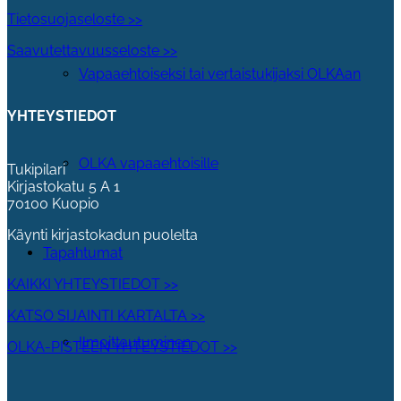
Tietosuojaseloste >>
Saavutettavuusseloste >>
Vapaaehtoiseksi tai vertaistukijaksi OLKAan
YHTEYSTIEDOT
OLKA vapaaehtoisille
Tukipilari
Kirjastokatu 5 A 1
70100 Kuopio
Käynti kirjastokadun puolelta
Tapahtumat
KAIKKI YHTEYSTIEDOT >>
KATSO SIJAINTI KARTALTA >>
Ilmoittautuminen
OLKA-PISTEEN YHTEYSTIEDOT >>