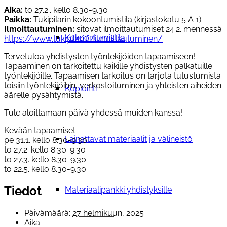
Aika:
to 27.2.. kello 8.30-9.30
Paikka:
Tukipilarin kokoontumistila (kirjastokatu 5 A 1)
Ilmoittautuminen:
sitovat ilmoittautumiset 24.2. mennessä
Kokoontumistila
https://www.tukipilari.fi/ilmoittautuminen/
Tervetuloa yhdistysten työntekijöiden tapaamiseen!
Tapaaminen on tarkoitettu kaikille yhdistysten palkatuille
työntekijöille. Tapaamisen tarkoitus on tarjota tutustumista
toisiin työntekijöihin, verkostoituminen ja yhteisten aiheiden
Kopiointi
äärelle pysähtymistä.
Tule aloittamaan päivä yhdessä muiden kanssa!
Kevään tapaamiset
Lainattavat materiaalit ja välineistö
pe 31.1. kello 8.30-9.30
to 27.2. kello 8.30-9.30
to 27.3. kello 8.30-9.30
to 22.5. kello 8.30-9.30
Tiedot
Materiaalipankki yhdistyksille
Päivämäärä:
27 helmikuun, 2025
Aika: