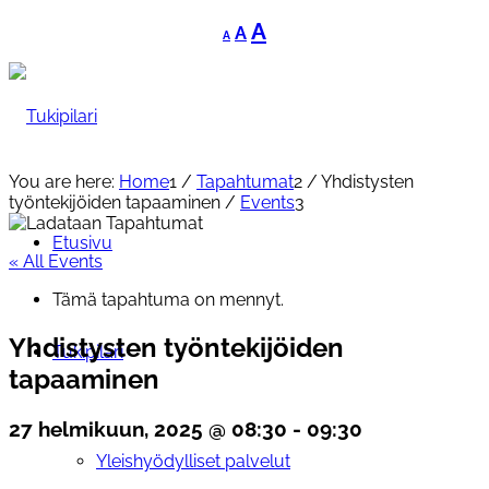
Decrease
Reset
Increase
A
A
A
font
font
font
size.
size.
size.
You are here:
Home
1
/
Tapahtumat
2
/
Yhdistysten
työntekijöiden tapaaminen
/
Events
3
Etusivu
« All Events
Tämä tapahtuma on mennyt.
Yhdistysten työntekijöiden
Tukipilari
tapaaminen
27 helmikuun, 2025 @ 08:30
-
09:30
Yleishyödylliset palvelut