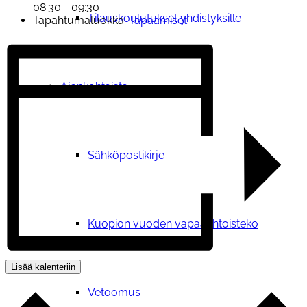
08:30 - 09:30
Tilauskoulutukset yhdistyksille
Tapahtumaluokka:
Tapaamiset
Ajankohtaista
Sähköpostikirje
Kuopion vuoden vapaaehtoisteko
Lisää kalenteriin
Vetoomus