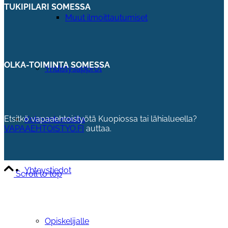
TUKIPILARI SOMESSA
Muut ilmoittautumiset
OLKA-TOIMINTA SOMESSA
Yhdistysapprot
Etsitkö vapaaehtoistyötä Kuopiossa tai lähialueella?
Kokoontumistila
VAPAAEHTOISTYO.FI
auttaa.
Yhteystiedot
Scroll to top
Opiskelijalle