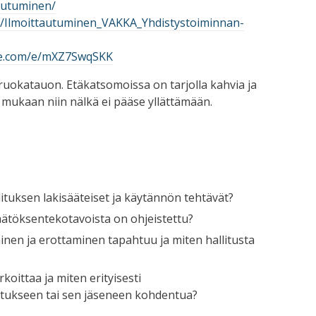
tautuminen/
om/Ilmoittautuminen_VAKKA_Yhdistystoiminnan-
ice.com/e/mXZ7SwqSKK
uokatauon. Etäkatsomoissa on tarjolla kahvia ja
 mukaan niin nälkä ei pääse yllättämään.
lituksen lakisääteiset ja käytännön tehtävät?
äätöksentekotavoista on ohjeistettu?
inen ja erottaminen tapahtuu ja miten hallitusta
koittaa ja miten erityisesti
itukseen tai sen jäseneen kohdentua?