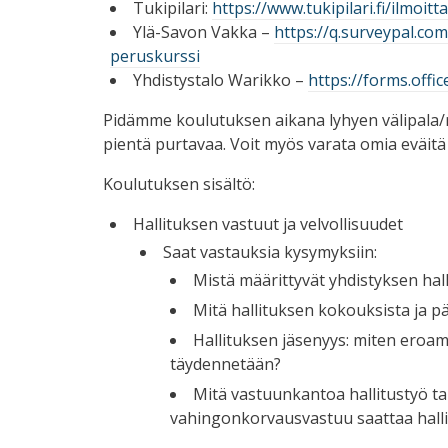
Tukipilari:
https://www.tukipilari.fi/ilmoit
Ylä-Savon Vakka –
https://q.surveypal.c
peruskurssi
Yhdistystalo Warikko –
https://forms.off
Pidämme koulutuksen aikana lyhyen välipala/r
pientä purtavaa. Voit myös varata omia eväitä
Koulutuksen sisältö:
Hallituksen vastuut ja velvollisuudet
Saat vastauksia kysymyksiin:
Mistä määrittyvät yhdistyksen hal
Mitä hallituksen kokouksista ja p
Hallituksen jäsenyys: miten eroam
täydennetään?
Mitä vastuunkantoa hallitustyö tar
vahingonkorvausvastuu saattaa hall