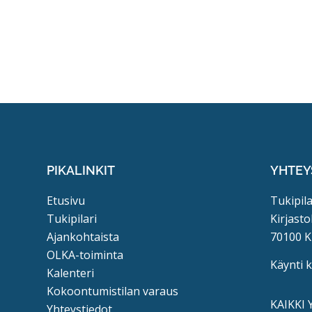
PIKALINKIT
YHTEY
Etusivu
Tukipila
Tukipilari
Kirjasto
Ajankohtaista
70100 K
OLKA-toiminta
Käynti 
Kalenteri
Kokoontumistilan varaus
KAIKKI
Yhteystiedot