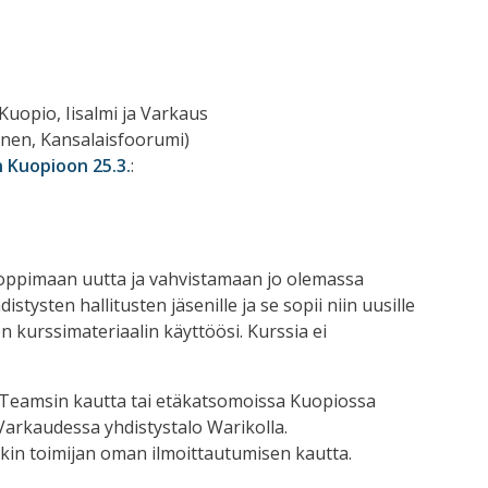
Kuopio, Iisalmi ja Varkaus
unen, Kansalaisfoorumi)
 Kuopioon 25.3.
:
 oppimaan uutta ja vahvistamaan jo olemassa
tysten hallitusten jäsenille ja se sopii niin uusille
en kurssimateriaalin käyttöösi. Kurssia ei
 Teamsin kautta tai etäkatsomoissa Kuopiossa
 Varkaudessa yhdistystalo Warikolla.
kin toimijan oman ilmoittautumisen kautta.