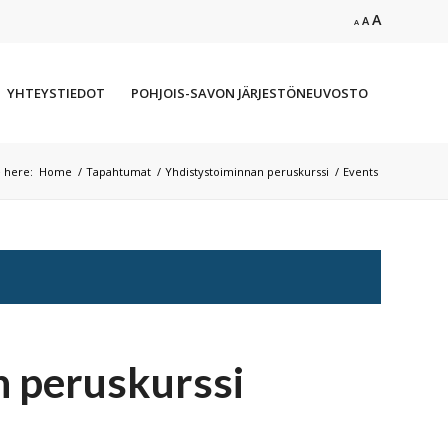
Increase
A
Reset
Decrease
A
A
font
font
font
size.
size.
size.
YHTEYSTIEDOT
POHJOIS-SAVON JÄRJESTÖNEUVOSTO
 here:
Home
/
Tapahtumat
/
Yhdistystoiminnan peruskurssi
/
Events
n peruskurssi