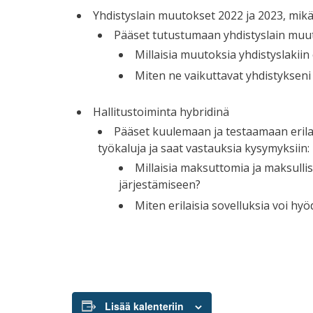
Yhdistyslain muutokset 2022 ja 2023, mik
Pääset tutustumaan yhdistyslain muuto
Millaisia muutoksia yhdistyslakiin 
Miten ne vaikuttavat yhdistykseni
Hallitustoiminta hybridinä
Pääset kuulemaan ja testaamaan erilai
työkaluja ja saat vastauksia kysymyksiin:
Millaisia maksuttomia ja maksulli
järjestämiseen?
Miten erilaisia sovelluksia voi h
Lisää kalenteriin