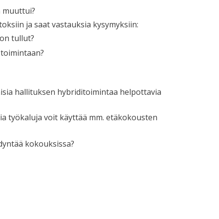
ä muuttui?
ksiin ja saat vastauksia kysymyksiin:
on tullut?
 toimintaan?
sia hallituksen hybriditoimintaa helpottavia
sia työkaluja voit käyttää mm. etäkokousten
yödyntää kokouksissa?