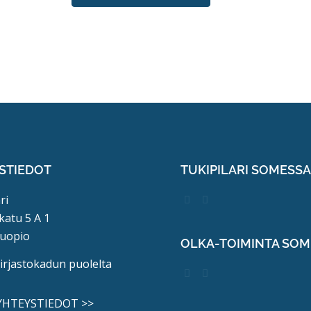
STIEDOT
TUKIPILARI SOMESS
ri
katu 5 A 1
uopio
OLKA-TOIMINTA SO
kirjastokadun puolelta
 YHTEYSTIEDOT >>