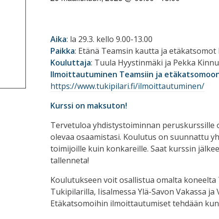
Aika
: la 29.3. kello 9.00-13.00
Paikka
: Etänä Teamsin kautta ja etäkatsomot 
Kouluttaja
: Tuula Hyystinmäki ja Pekka Kinn
Ilmoittautuminen Teamsiin ja etäkatsomoon
https://www.tukipilari.fi/ilmoittautuminen/
Kurssi on maksuton!
Tervetuloa yhdistystoiminnan peruskurssille
olevaa osaamistasi. Koulutus on suunnattu yhdis
toimijoille kuin konkareille. Saat kurssin jälke
tallenneta!
Koulutukseen voit osallistua omalta koneelta
Tukipilarilla, Iisalmessa Ylä-Savon Vakassa ja
Etäkatsomoihin ilmoittautumiset tehdään kun