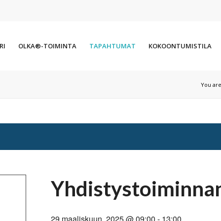
RI
OLKA®-TOIMINTA
TAPAHTUMAT
KOKOONTUMISTILA
You are
Yhdistystoiminna
29 maaliskuun, 2025 @ 09:00
-
13:00