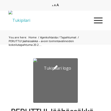
Increase
A
Reset
Decrease
A
A
font
font
font
size.
size.
size.
You are here:
Home
/
Ajankohtaista / Tapahtumat
/
PERUTTU! Jäähässäkkä – avoin toimintavälineiden
kokeilutapahtuma 20.2....