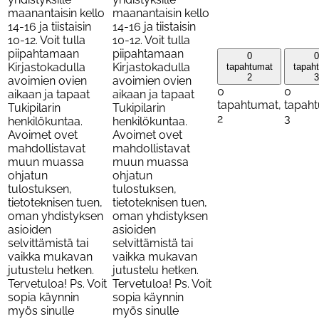
maanantaisin kello
maanantaisin kello
14-16 ja tiistaisin
14-16 ja tiistaisin
10-12. Voit tulla
10-12. Voit tulla
piipahtamaan
piipahtamaan
0
0
Kirjastokadulla
Kirjastokadulla
tapahtumat
tapah
2
3
avoimien ovien
avoimien ovien
0
0
aikaan ja tapaat
aikaan ja tapaat
tapahtumat,
tapah
Tukipilarin
Tukipilarin
2
3
henkilökuntaa.
henkilökuntaa.
Avoimet ovet
Avoimet ovet
mahdollistavat
mahdollistavat
muun muassa
muun muassa
ohjatun
ohjatun
tulostuksen,
tulostuksen,
tietoteknisen tuen,
tietoteknisen tuen,
oman yhdistyksen
oman yhdistyksen
asioiden
asioiden
selvittämistä tai
selvittämistä tai
vaikka mukavan
vaikka mukavan
jutustelu hetken.
jutustelu hetken.
Tervetuloa! Ps. Voit
Tervetuloa! Ps. Voit
sopia käynnin
sopia käynnin
myös sinulle
myös sinulle