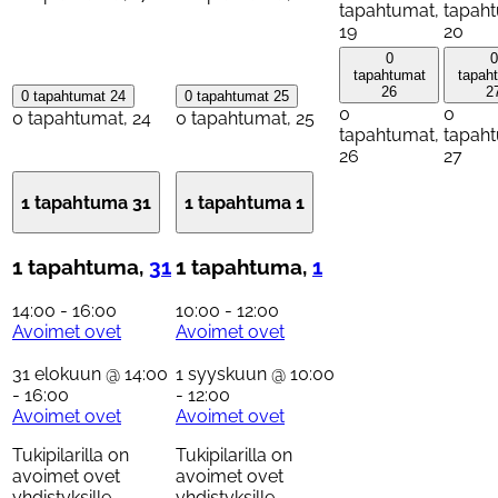
tapahtumat,
tapah
19
20
0
0
tapahtumat
tapah
26
2
0 tapahtumat
24
0 tapahtumat
25
0
0
0 tapahtumat,
24
0 tapahtumat,
25
tapahtumat,
tapah
26
27
1 tapahtuma
31
1 tapahtuma
1
1 tapahtuma,
31
1 tapahtuma,
1
14:00
-
16:00
10:00
-
12:00
Avoimet ovet
Avoimet ovet
31 elokuun @ 14:00
1 syyskuun @ 10:00
-
16:00
-
12:00
Avoimet ovet
Avoimet ovet
Tukipilarilla on
Tukipilarilla on
avoimet ovet
avoimet ovet
yhdistyksille
yhdistyksille