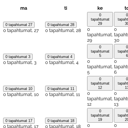
maanantai
tiistai
keskiviikko
ma
ti
ke
t
0
0
tapahtumat
tapah
29
3
0 tapahtumat
27
0 tapahtumat
28
0
0
0 tapahtumat,
27
0 tapahtumat,
28
tapahtumat,
tapah
29
30
0
0
tapahtumat
tapah
5
6
0 tapahtumat
3
0 tapahtumat
4
0
0
0 tapahtumat,
3
0 tapahtumat,
4
tapahtumat,
tapah
5
6
0
0
tapahtumat
tapah
12
1
0 tapahtumat
10
0 tapahtumat
11
0
0
0 tapahtumat,
10
0 tapahtumat,
11
tapahtumat,
tapah
12
13
0
0
tapahtumat
tapah
19
2
0 tapahtumat
17
0 tapahtumat
18
0
0
0 tapahtumat,
17
0 tapahtumat,
18