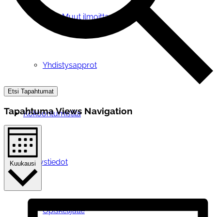
Muut ilmoittautumiset
Yhdistysapprot
Etsi Tapahtumat
Tapahtuma Views Navigation
Kokoontumistila
Yhteystiedot
Kuukausi
Opiskelijalle