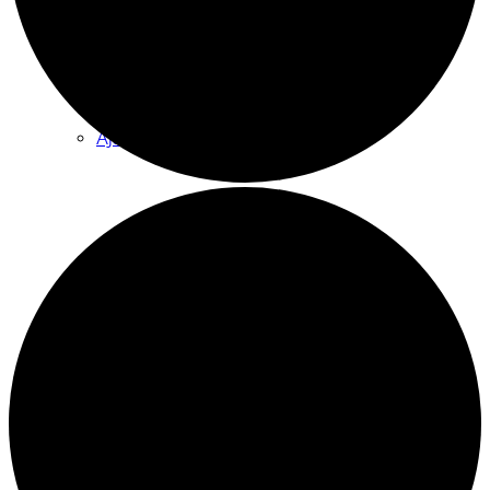
Tilauskoulutukset yhdistyksille
Ajankohtaista
Sähköpostikirje
Kuopion vuoden vapaaehtoisteko
Vetoomus