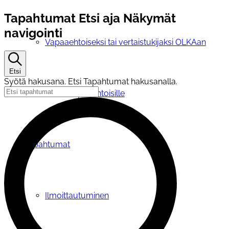
Tapahtumat
Tapahtumat Etsi aja Näkymät
navigointi
Vapaaehtoiseksi tai vertaistukijaksi OLKAan
Etsi
Syötä hakusana. Etsi Tapahtumat hakusanalla.
OLKA vapaaehtoisille
Tapahtumat
Ilmoittautuminen