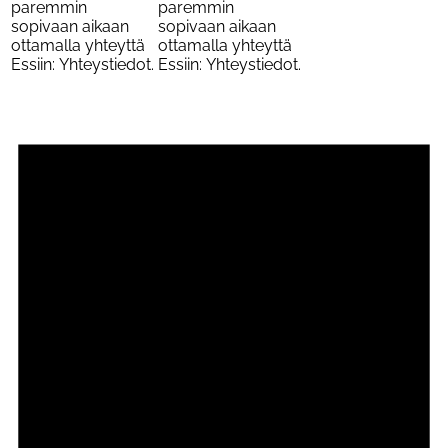
paremmin
paremmin
sopivaan aikaan
sopivaan aikaan
ottamalla yhteyttä
ottamalla yhteyttä
Essiin: Yhteystiedot.
Essiin: Yhteystiedot.