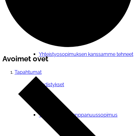
Verkostotoiminta
Yhteistyosopimuksen kanssamme tehneet
Avoimet ovet
Tapahtumat
yhdistykset
Yhteistyö- ja kumppanuussopimus