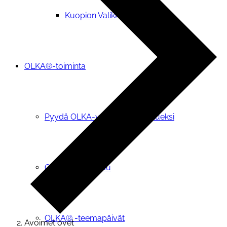
Kuopion Valikkoryhmä
OLKA®-toiminta
Pyydä OLKA-vapaaehtoinen tueksi
OIVA-tietopalvelu
OLKA® -teemapäivät
Avoimet ovet