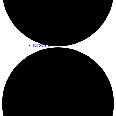
Kokoontumistila
Kopiointi
Lainattavat materiaalit ja välineistö
Materiaalipankki yhdistyksille