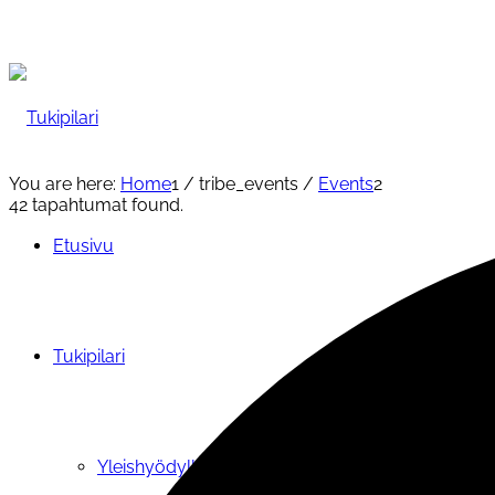
You are here:
Home
1
/
tribe_events
/
Events
2
42 tapahtumat found.
Etusivu
Tukipilari
Yleishyödylliset palvelut