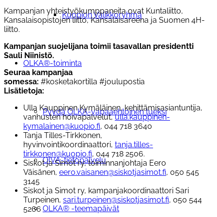
Kampanjan yhteistyökumppaneita ovat Kuntaliitto,
Kuopion Valikkoryhmä
Kansalaisopistojen liitto, Kansalaisareena ja Suomen 4H-
liitto.
Kampanjan suojelijana toimii tasavallan presidentti
Sauli Niinistö.
OLKA®-toiminta
Seuraa kampanjaa
somessa:
#kosketakortilla #joulupostia
Lisätietoja:
Ulla Kauppinen Kymäläinen, kehittämisasiantuntija,
Pyydä OLKA-vapaaehtoinen tueksi
vanhusten hoivapalvelut,
ulla.kauppinen-
kymalainen@kuopio.fi
, 044 718 3640
Tanja Tilles-Tirkkonen,
hyvinvointikoordinaattori,
tanja.tilles-
tirkkonen@kuopio.fi
, 044 718 2506.
OIVA-tietopalvelu
Siskot ja Simot ry, toiminnanjohtaja Eero
Väisänen,
eero.vaisanen@siskotjasimot.fi
, 050 545
3145
Siskot ja Simot ry, kampanjakoordinaattori Sari
Turpeinen,
sari.turpeinen@siskotjasimot.fi
, 050 544
OLKA® -teemapäivät
5266