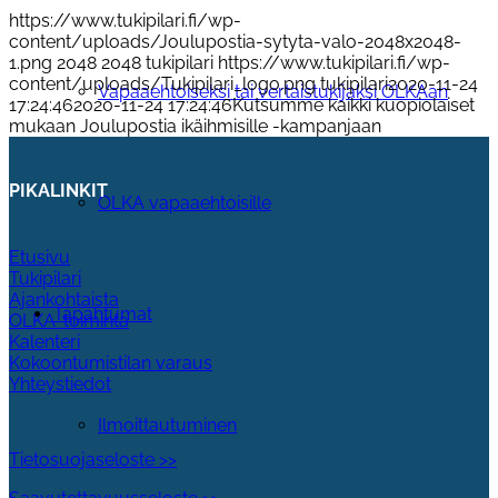
https://www.tukipilari.fi/wp-
content/uploads/Joulupostia-sytyta-valo-2048x2048-
1.png
2048
2048
tukipilari
https://www.tukipilari.fi/wp-
content/uploads/Tukipilari_logo.png
tukipilari
2020-11-24
Vapaaehtoiseksi tai vertaistukijaksi OLKAan
17:24:46
2020-11-24 17:24:46
Kutsumme kaikki kuopiolaiset
mukaan Joulupostia ikäihmisille -kampanjaan
PIKALINKIT
OLKA vapaaehtoisille
Etusivu
Tukipilari
Ajankohtaista
Tapahtumat
OLKA-toiminta
Kalenteri
Kokoontumistilan varaus
Yhteystiedot
Ilmoittautuminen
Tietosuojaseloste >>