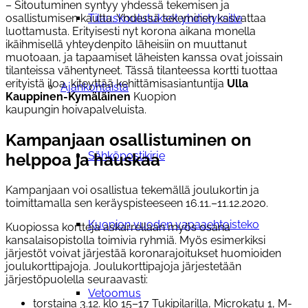
– Sitoutuminen syntyy yhdessä tekemisen ja
osallistumisen kautta. Yhdessä tekeminen kasvattaa
Tilauskoulutukset yhdistyksille
luottamusta. Erityisesti nyt korona aikana monella
ikäihmisellä yhteydenpito läheisiin on muuttanut
muotoaan, ja tapaamiset läheisten kanssa ovat joissain
tilanteissa vähentyneet. Tässä tilanteessa kortti tuottaa
erityistä iloa, kiteyttää kehittämisasiantuntija
Ulla
Ajankohtaista
Kauppinen-Kymäläinen
Kuopion
kaupungin hoivapalveluista.
Kampanjaan osallistuminen on
Sähköpostikirje
helppoa ja hauskaa
Kampanjaan voi osallistua tekemällä joulukortin ja
toimittamalla sen keräyspisteeseen 16.11.–11.12.2020.
Kuopion vuoden vapaaehtoisteko
Kuopiossa kortteja askarrellaan myös osana
kansalaisopistolla toimivia ryhmiä. Myös esimerkiksi
järjestöt voivat järjestää koronarajoitukset huomioiden
joulukorttipajoja. Joulukorttipajoja järjestetään
järjestöpuolella seuraavasti:
Vetoomus
torstaina 3.12. klo 15–17 Tukipilarilla, Microkatu 1, M-