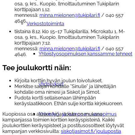
osa, 9. krs., Kuopio. Ilmoittautuminen Tukipilarin
korttipajaan 1.12.
mennessä:
minna.mielonen@tukipilari.fi
/ 040 557
4646.
Verkostotoiminta
tiistaina 8.12. klo 15–17 Tukipilarilla, Microkatu 1, M-
osa, 9. krs., Kuopio. Ilmoittautuminen Tukipilarin
korttipajaan 7.12.
mennessä:
minna.mielonen@tukipilari.fi
/ 040 557
Yhteistyosopimuksen kanssamme tehneet
4646.
Tee joulukortti näin:
Kirjoita korttiin hyvän joulun toivotukset.
yhdistykset
Merkitse saajan kohdalle ”Sinulle” ja lähettäjän
kohdalle oma nimesi ja Siskot ja Simot.
Pudota kortti sellaisenaan lähimpään
keräyslaatikkoon. Ethän sulje korttia kirjekuoreen.
Yhteistyö- ja kumppanuussopimus
Kuopiossa osa alueen kirjastoista on mukana
kampanjassa toimien korttien keräyspisteinä. Kaikki
joulukorttien keräyspisteet ja postitusosoitteet löytyvät
kampanjan verkkosivuilta:
siskotjasimot.fi/joulupostia