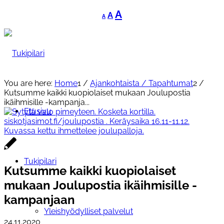
Decrease
Reset
Increase
A
A
A
font
font
font
size.
size.
size.
You are here:
Home
1
/
Ajankohtaista / Tapahtumat
2
/
Kutsumme kaikki kuopiolaiset mukaan Joulupostia
ikäihmisille -kampanja...
Etusivu
Tukipilari
Kutsumme kaikki kuopiolaiset
mukaan Joulupostia ikäihmisille -
kampanjaan
Yleishyödylliset palvelut
24.11.2020