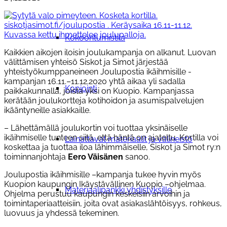
Kokoontumistila
Kaikkien aikojen iloisin joulukampanja on alkanut. Luovan
välittämisen yhteisö Siskot ja Simot järjestää
yhteistyökumppaneineen Joulupostia ikäihmisille -
kampanjan 16.11.–11.12.2020 yhtä aikaa yli sadalla
Kopiointi
paikkakunnalla, joista yksi on Kuopio. Kampanjassa
kerätään joulukortteja kotihoidon ja asumispalvelujen
ikääntyneille asiakkaille.
– Lähettämällä joulukortin voi tuottaa yksinäiselle
ikäihmiselle tunteen siitä, että häntä on ajateltu. Kortilla voi
Lainattavat materiaalit ja välineistö
koskettaa ja tuottaa iloa lähimmäiselle, Siskot ja Simot ry:n
toiminnanjohtaja
Eero Väisänen
sanoo.
Joulupostia ikäihmisille –kampanja tukee hyvin myös
Kuopion kaupungin Ikäystävällinen Kuopio –ohjelmaa.
Materiaalipankki yhdistyksille
Ohjelma perustuu kaupungin keskeisiin arvoihin ja
toimintaperiaatteisiin, joita ovat asiakaslähtöisyys, rohkeus,
luovuus ja yhdessä tekeminen.