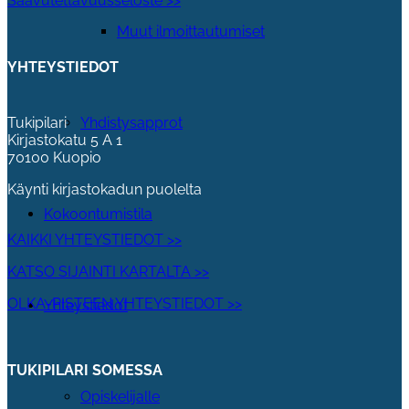
Saavutettavuusseloste >>
Muut ilmoittautumiset
YHTEYSTIEDOT
Tukipilari
Yhdistysapprot
Kirjastokatu 5 A 1
70100 Kuopio
Käynti kirjastokadun puolelta
Kokoontumistila
KAIKKI YHTEYSTIEDOT >>
KATSO SIJAINTI KARTALTA >>
OLKA-PISTEEN YHTEYSTIEDOT >>
Yhteystiedot
TUKIPILARI SOMESSA
Opiskelijalle