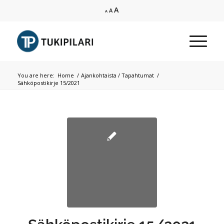
Increase
A
Reset
Decrease
A
A
font
font
font
size.
size.
size.
You are here:
Home
/
Ajankohtaista / Tapahtumat
/
Sähköpostikirje 15/2021