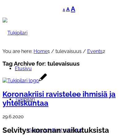
Decrease
Reset
Increase
A
A
A
font
font
font
size.
size.
size.
You are here:
Home
1
/
tulevaisuus
/
Events
2
Tag Archive for:
tulevaisuus
Etusivu
Koronakriisi ravistelee ihmisiä ja
Tukipilari
yhteiskuntaa
29.6.2020
Selvitys koronan vaikutuksista
Yleishyödylliset palvelut