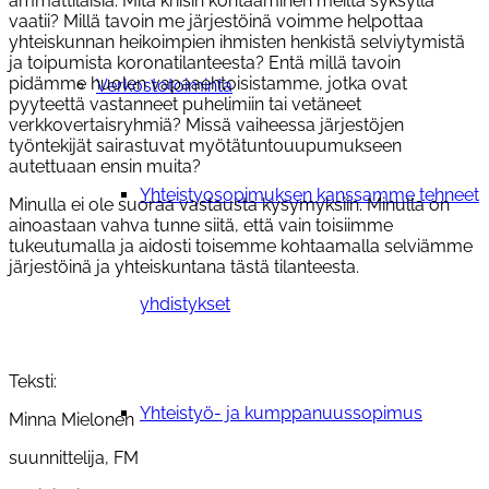
ammattilaisia. Mitä kriisin kohtaaminen meiltä syksyllä
vaatii? Millä tavoin me järjestöinä voimme helpottaa
yhteiskunnan heikoimpien ihmisten henkistä selviytymistä
ja toipumista koronatilanteesta? Entä millä tavoin
pidämme huolen vapaaehtoisistamme, jotka ovat
Verkostotoiminta
pyyteettä vastanneet puhelimiin tai vetäneet
verkkovertaisryhmiä? Missä vaiheessa järjestöjen
työntekijät sairastuvat myötätuntouupumukseen
autettuaan ensin muita?
Yhteistyosopimuksen kanssamme tehneet
Minulla ei ole suoraa vastausta kysymyksiin. Minulla on
ainoastaan vahva tunne siitä, että vain toisiimme
tukeutumalla ja aidosti toisemme kohtaamalla selviämme
järjestöinä ja yhteiskuntana tästä tilanteesta.
yhdistykset
Teksti:
Yhteistyö- ja kumppanuussopimus
Minna Mielonen
suunnittelija, FM