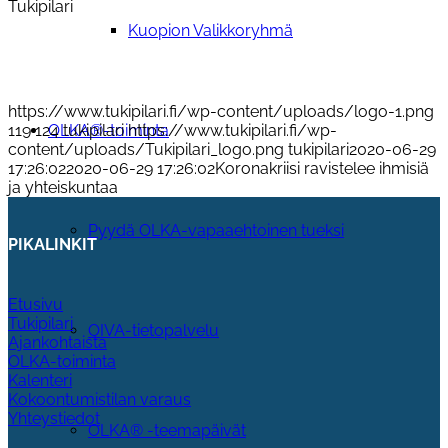
Tukipilari
Kuopion Valikkoryhmä
https://www.tukipilari.fi/wp-content/uploads/logo-1.png
119
124
tukipilari
https://www.tukipilari.fi/wp-
OLKA®-toiminta
content/uploads/Tukipilari_logo.png
tukipilari
2020-06-29
17:26:02
2020-06-29 17:26:02
Koronakriisi ravistelee ihmisiä
ja yhteiskuntaa
Pyydä OLKA-vapaaehtoinen tueksi
PIKALINKIT
Etusivu
Tukipilari
OIVA-tietopalvelu
Ajankohtaista
OLKA-toiminta
Kalenteri
Kokoontumistilan varaus
Yhteystiedot
OLKA® -teemapäivät