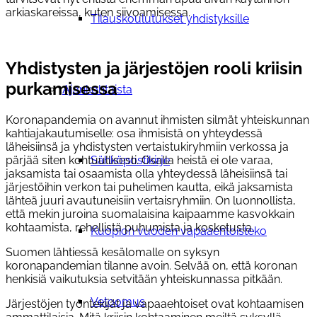
arkiaskareissa, kuten siivoamisessa.
Tilauskoulutukset yhdistyksille
Yhdistysten ja järjestöjen rooli kriisin
purkamisessa
Ajankohtaista
Koronapandemia on avannut ihmisten silmät yhteiskunnan
kahtiajakautumiselle: osa ihmisistä on yhteydessä
läheisiinsä ja yhdistysten vertaistukiryhmiin verkossa ja
pärjää siten kohtuullisesti. Osalla heistä ei ole varaa,
Sähköpostikirje
jaksamista tai osaamista olla yhteydessä läheisiinsä tai
järjestöihin verkon tai puhelimen kautta, eikä jaksamista
lähteä juuri avautuneisiin vertaisryhmiin. On luonnollista,
että mekin juroina suomalaisina kaipaamme kasvokkain
kohtaamista, rehellistä puhumista ja kosketusta.
Kuopion vuoden vapaaehtoisteko
Suomen lähtiessä kesälomalle on syksyn
koronapandemian tilanne avoin. Selvää on, että koronan
henkisiä vaikutuksia setvitään yhteiskunnassa pitkään.
Vetoomus
Järjestöjen työntekijät ja vapaaehtoiset ovat kohtaamisen