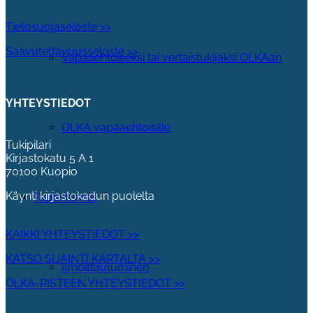
Tietosuojaseloste >>
Saavutettavuusseloste >>
Vapaaehtoiseksi tai vertaistukijaksi OLKAan
YHTEYSTIEDOT
OLKA vapaaehtoisille
Tukipilari
Kirjastokatu 5 A 1
70100 Kuopio
Käynti kirjastokadun puolelta
Tapahtumat
KAIKKI YHTEYSTIEDOT >>
KATSO SIJAINTI KARTALTA >>
Ilmoittautuminen
OLKA-PISTEEN YHTEYSTIEDOT >>