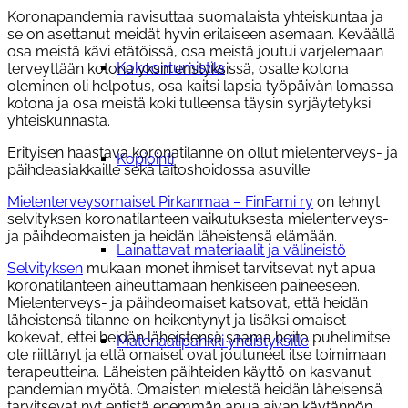
Koronapandemia ravisuttaa suomalaista yhteiskuntaa ja
se on asettanut meidät hyvin erilaiseen asemaan. Keväällä
osa meistä kävi etätöissä, osa meistä joutui varjelemaan
Kokoontumistila
terveyttään kotona yksin eristyksissä, osalle kotona
oleminen oli helpotus, osa kaitsi lapsia työpäivän lomassa
kotona ja osa meistä koki tulleensa täysin syrjäytetyksi
yhteiskunnasta.
Erityisen haastava koronatilanne on ollut mielenterveys- ja
Kopiointi
päihdeasiakkaille sekä laitoshoidossa asuville.
Mielenterveysomaiset Pirkanmaa – FinFami ry
on tehnyt
selvityksen koronatilanteen vaikutuksesta mielenterveys-
ja päihdeomaisten ja heidän läheistensä elämään.
Lainattavat materiaalit ja välineistö
Selvityksen
mukaan monet ihmiset tarvitsevat nyt apua
koronatilanteen aiheuttamaan henkiseen paineeseen.
Mielenterveys- ja päihdeomaiset katsovat, että heidän
läheistensä tilanne on heikentynyt ja lisäksi omaiset
kokevat, ettei heidän läheistensä saama hoito puhelimitse
Materiaalipankki yhdistyksille
ole riittänyt ja että omaiset ovat joutuneet itse toimimaan
terapeutteina. Läheisten päihteiden käyttö on kasvanut
pandemian myötä. Omaisten mielestä heidän läheisensä
tarvitsevat nyt entistä enemmän apua aivan käytännön