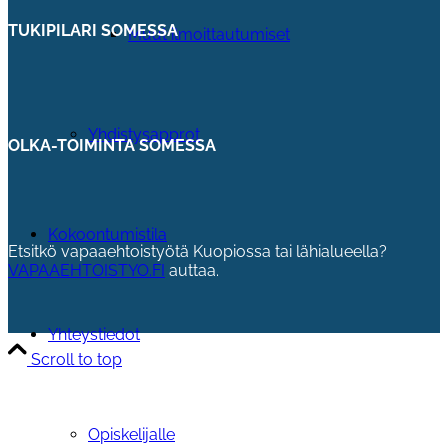
TUKIPILARI SOMESSA
Muut ilmoittautumiset
Yhdistysapprot
OLKA-TOIMINTA SOMESSA
Kokoontumistila
Etsitkö vapaaehtoistyötä Kuopiossa tai lähialueella?
VAPAAEHTOISTYO.FI
auttaa.
Yhteystiedot
Scroll to top
Opiskelijalle