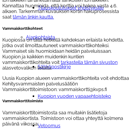
lomakkeen tai lähettämällä sähköisen lomakkeen.
Kannattaa huomioida, että korttia voi hakea vasta 4.6.
Tilauskoulutukset yhdistyksille
alkaen. Tarkemman kuvauksen kortin hakuprosessista
saat
tämän linkin kautta.
Vammaiskorttikohteet
Ajankohtaista
Kuopiossa on tällä hetkellä kahdeksan erilaista kohdetta,
jotka ovat ilmoittautuneet vammaiskorttikohteiksi.
Vammaiset siis huomioidaan heidän palveluissaan.
Kuopion ja kaikkien muidenkin kuntien
vammaiskorttikohteita voit
tarkastella tämän sivuston
Sähköpostikirje
alasvetovalikon listalta.
Uusia Kuopion alueen vammaiskorttikohteita voit ehdottaa
Kehitysvammaisten palvelusäätiön
Vammaiskorttitoimistoon: vammaiskortti@kvps.fi
Kuopion vuoden vapaaehtoisteko
Vammaiskorttitoimisto
Vammaiskorttitoimistosta saa muitakin lisätietoja
vammaiskortista. Toimistoon voi ottaa yhteyttä kolmena
päivänä viikossa:
Vetoomus