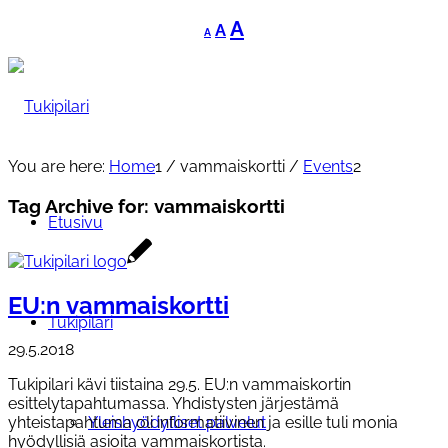
Decrease
Reset
Increase
A
A
A
font
font
font
size.
size.
size.
You are here:
Home
1
/
vammaiskortti
/
Events
2
Tag Archive for:
vammaiskortti
Etusivu
EU:n vammaiskortti
Tukipilari
29.5.2018
Tukipilari kävi tiistaina 29.5. EU:n vammaiskortin
esittelytapahtumassa. Yhdistysten järjestämä
Yleishyödylliset palvelut
yhteistapahtuma oli informatiivinen ja esille tuli monia
hyödyllisiä asioita vammaiskortista.