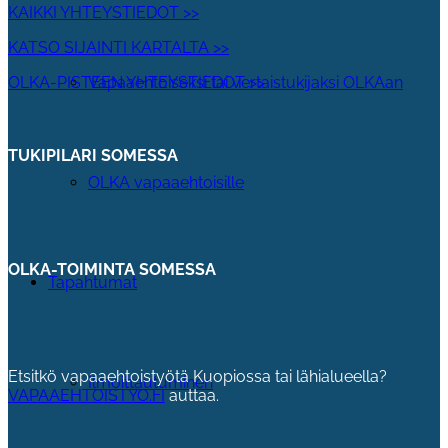
KAIKKI YHTEYSTIEDOT >>
KATSO SIJAINTI KARTALTA >>
OLKA-PISTEEN YHTEYSTIEDOT >>
Vapaaehtoiseksi tai vertaistukijaksi OLKAan
TUKIPILARI SOMESSA
OLKA vapaaehtoisille
OLKA-TOIMINTA SOMESSA
Tapahtumat
Etsitkö vapaaehtoistyötä Kuopiossa tai lähialueella?
Ilmoittautuminen
VAPAAEHTOISTYO.FI
auttaa.