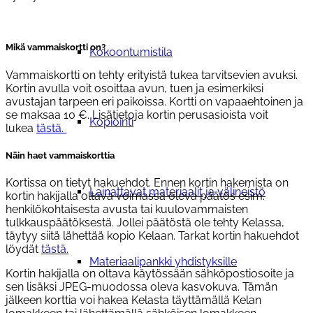
Mikä vammaiskortti on?
Kokoontumistila
Vammaiskortti on tehty erityistä tukea tarvitsevien avuksi.
Kortin avulla voit osoittaa avun, tuen ja esimerkiksi
avustajan tarpeen eri paikoissa. Kortti on vapaaehtoinen ja
se maksaa 10 €. Lisätietoja kortin perusasioista voit
Kopiointi
lukea
tästä.
Näin haet vammaiskorttia
Kortissa on tietyt hakuehdot. Ennen kortin hakemista on
Lainattavat materiaalit ja välineistö
kortin hakijalla oltava voimassa oleva päätös esim.
henkilökohtaisesta avusta tai kuulovammaisten
tulkkauspäätöksestä. Jollei päätöstä ole tehty Kelassa,
täytyy siitä lähettää kopio Kelaan. Tarkat kortin hakuehdot
löydät
tästä.
Materiaalipankki yhdistyksille
Kortin hakijalla on oltava käytössään sähköpostiosoite ja
sen lisäksi JPEG-muodossa oleva kasvokuva. Tämän
jälkeen korttia voi hakea Kelasta täyttämällä Kelan