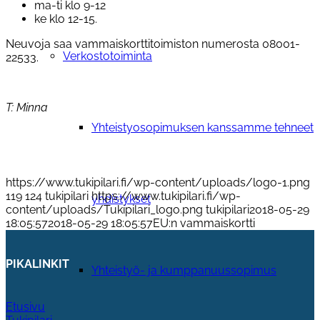
ma-ti klo 9-12
ke klo 12-15.
Neuvoja saa vammaiskorttitoimiston numerosta 08001-
Verkostotoiminta
22533.
T: Minna
Yhteistyosopimuksen kanssamme tehneet
https://www.tukipilari.fi/wp-content/uploads/logo-1.png
119
124
tukipilari
https://www.tukipilari.fi/wp-
yhdistykset
content/uploads/Tukipilari_logo.png
tukipilari
2018-05-29
18:05:57
2018-05-29 18:05:57
EU:n vammaiskortti
PIKALINKIT
Yhteistyö- ja kumppanuussopimus
Etusivu