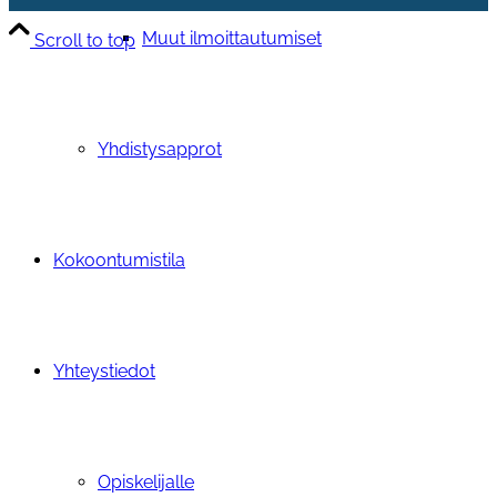
Muut ilmoittautumiset
Scroll to top
Yhdistysapprot
Kokoontumistila
Yhteystiedot
Opiskelijalle