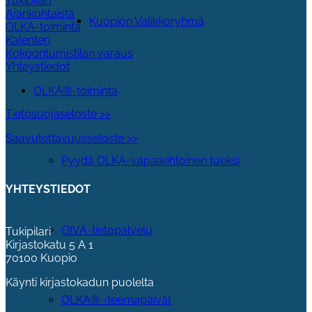
Tukipilari
Ajankohtaista
Kuopion Valikkoryhmä
OLKA-toiminta
Kalenteri
Kokoontumistilan varaus
Yhteystiedot
OLKA®-toiminta
Tietosuojaseloste >>
Saavutettavuusseloste >>
Pyydä OLKA-vapaaehtoinen tueksi
YHTEYSTIEDOT
OIVA-tietopalvelu
Tukipilari
Kirjastokatu 5 A 1
70100 Kuopio
Käynti kirjastokadun puolelta
OLKA® -teemapäivät