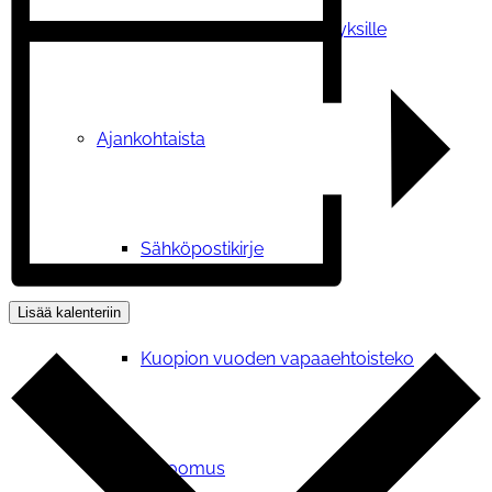
Tilauskoulutukset yhdistyksille
Ajankohtaista
Sähköpostikirje
Lisää kalenteriin
Kuopion vuoden vapaaehtoisteko
Vetoomus