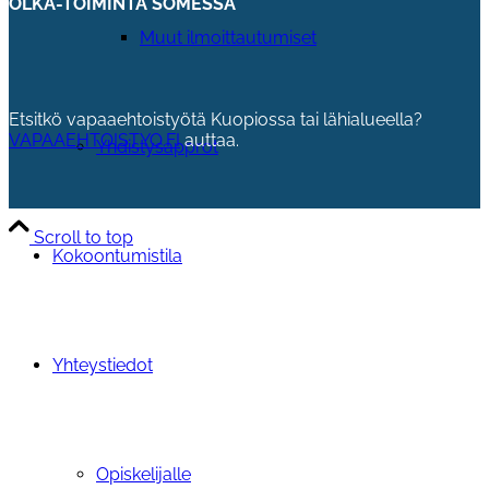
OLKA-TOIMINTA SOMESSA
Muut ilmoittautumiset
Etsitkö vapaaehtoistyötä Kuopiossa tai lähialueella?
VAPAAEHTOISTYO.FI
auttaa.
Yhdistysapprot
Scroll to top
Kokoontumistila
Yhteystiedot
Opiskelijalle