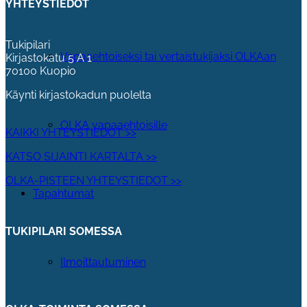
YHTEYSTIEDOT
Tukipilari
Vapaaehtoiseksi tai vertaistukijaksi OLKAan
Kirjastokatu 5 A 1
70100 Kuopio
Käynti kirjastokadun puolelta
OLKA vapaaehtoisille
KAIKKI YHTEYSTIEDOT >>
KATSO SIJAINTI KARTALTA >>
OLKA-PISTEEN YHTEYSTIEDOT >>
Tapahtumat
TUKIPILARI SOMESSA
Ilmoittautuminen