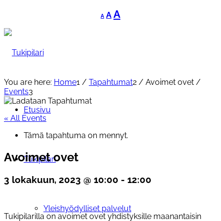
Decrease
Reset
Increase
A
A
A
font
font
font
size.
size.
size.
You are here:
Home
1
/
Tapahtumat
2
/
Avoimet ovet
/
Events
3
Etusivu
« All Events
Tämä tapahtuma on mennyt.
Avoimet ovet
Tukipilari
3 lokakuun, 2023 @ 10:00
-
12:00
Yleishyödylliset palvelut
Tukipilarilla on avoimet ovet yhdistyksille maanantaisin