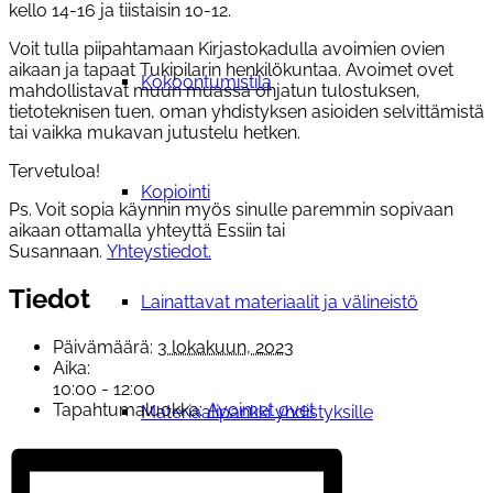
kello 14-16 ja tiistaisin 10-12.
Voit tulla piipahtamaan Kirjastokadulla avoimien ovien
aikaan ja tapaat Tukipilarin henkilökuntaa. Avoimet ovet
Kokoontumistila
mahdollistavat muun muassa ohjatun tulostuksen,
tietoteknisen tuen, oman yhdistyksen asioiden selvittämistä
tai vaikka mukavan jutustelu hetken.
Tervetuloa!
Kopiointi
Ps. Voit sopia käynnin myös sinulle paremmin sopivaan
aikaan ottamalla yhteyttä Essiin tai
Susannaan.
Yhteystiedot.
Tiedot
Lainattavat materiaalit ja välineistö
Päivämäärä:
3 lokakuun, 2023
Aika:
10:00 - 12:00
Tapahtumaluokka:
Avoimet ovet
Materiaalipankki yhdistyksille