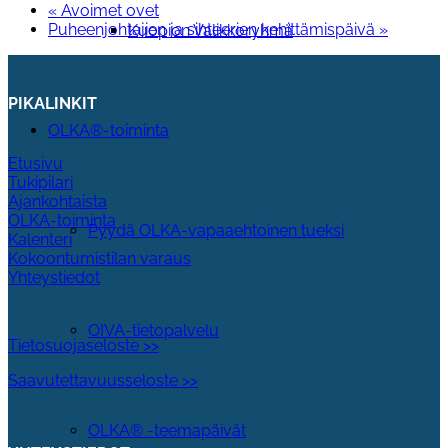
«
Avoimet ovet
Puheenjohtajien ja sihteerien kehittämispäivä
»
Kuopion Valikkoryhmä
PIKALINKIT
OLKA®-toiminta
Etusivu
Tukipilari
Ajankohtaista
OLKA-toiminta
Pyydä OLKA-vapaaehtoinen tueksi
Kalenteri
Kokoontumistilan varaus
Yhteystiedot
OIVA-tietopalvelu
Tietosuojaseloste >>
Saavutettavuusseloste >>
OLKA® -teemapäivät