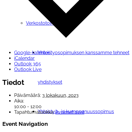
Verkostotoiminta
Yhteistyosopimuksen kanssamme tehneet
Google-kalenteri
iCalendar
Outlook 365
Outlook Live
Tiedot
yhdistykset
Päivämäärä:
3 lokakuun, 2023
Aika:
10:00 - 12:00
Yhteistyö- ja kumppanuussopimus
Tapahtumaluokka:
Avoimet ovet
Event Navigation