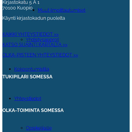
Kirjastokatu 5 A 1
70100 Kuopio
Muut ilmoittautumiset
Käynti kirjastokadun puolelta
KAIKKI YHTEYSTIEDOT >>
Yhdistysapprot
KATSO SIJAINTI KARTALTA >>
OLKA-PISTEEN YHTEYSTIEDOT >>
Kokoontumistila
TUKIPILARI SOMESSA
Yhteystiedot
OLKA-TOIMINTA SOMESSA
Opiskelijalle