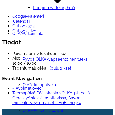
Kuopion Valikkoryhmä
Google-kalenteri
iCalendar
Outlook 365
Outlook Live
OLKA®-toiminta
Tiedot
Päivämäärä:
7 lokakuun, 2023
Aika:
Pyydä OLKA-vapaaehtoinen tueksi
10:00 - 16:00
Tapahtumaluokka:
Koulutukset
Event Navigation
OIVA-tietopalvelu
«
Avoimet ovet
Teemapäivä Pääsairaalan OLKA-pisteellä:
Omaistyöntekijä tavattavissa, Savon
mielenterveysomaiset – FinFami ry
»
OLKA® -teemapäivät