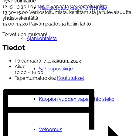
hyvinvointialue
12.15-13.30 Lounas ja vapaata verkostoitumista
Tilauskoulutukset yhdistyksille
13.30-15.00 Verkostoitumista, kehittämistä ja tulevaisuutta
yhdistyskentällä
15.00-15.30 Päivän päätös ja kotiin lähtö
Tervetuloa mukaan!
Ajankohtaista
Tiedot
Päivämäärä:
7 lokakuun, 2023
Aika:
Sähköpostikirje
10:00 - 16:00
Tapahtumaluokka:
Koulutukset
Kuopion vuoden vapaaehtoisteko
Vetoomus