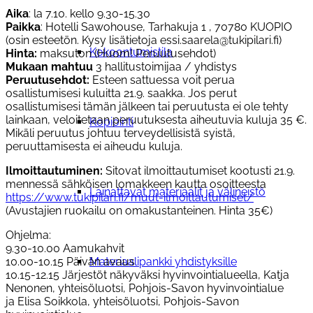
Aika
: la 7.10. kello 9.30-15.30
Paikka
: Hotelli Sawohouse, Tarhakuja 1 , 70780 KUOPIO
(osin esteetön. Kysy lisätietoja essi.saarela@tukipilari.fi)
Kokoontumistila
Hinta:
maksuton (Huom! Peruutusehdot)
Mukaan mahtuu
3 hallitustoimijaa / yhdistys
Peruutusehdot:
Esteen sattuessa voit perua
osallistumisesi kuluitta 21.9. saakka. Jos perut
osallistumisesi tämän jälkeen tai peruutusta ei ole tehty
lainkaan, veloitetaan peruutuksesta aiheutuvia kuluja 35 €.
Kopiointi
Mikäli peruutus johtuu terveydellisistä syistä,
peruuttamisesta ei aiheudu kuluja.
Ilmoittautuminen:
Sitovat ilmoittautumiset kootusti 21.9.
mennessä sähköisen lomakkeen kautta osoitteesta
Lainattavat materiaalit ja välineistö
https://www.tukipilari.fi/muut-ilmoittautumiset/
(Avustajien ruokailu on omakustanteinen. Hinta 35€)
Ohjelma:
9.30-10.00 Aamukahvit
10.00-10.15 Päivän avaus
Materiaalipankki yhdistyksille
10.15-12.15 Järjestöt näkyväksi hyvinvointialueella, Katja
Nenonen, yhteisöluotsi, Pohjois-Savon hyvinvointialue
ja Elisa Soikkola, yhteisöluotsi, Pohjois-Savon