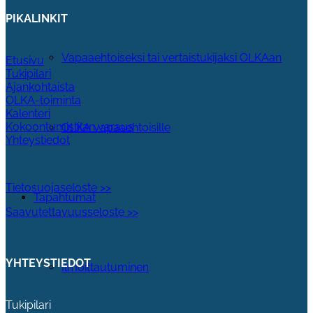
PIKALINKIT
Vapaaehtoiseksi tai vertaistukijaksi OLKAan
Etusivu
Tukipilari
Ajankohtaista
OLKA-toiminta
Kalenteri
Kokoontumistilan varaus
OLKA vapaaehtoisille
Yhteystiedot
Tietosuojaseloste >>
Tapahtumat
Saavutettavuusseloste >>
YHTEYSTIEDOT
Ilmoittautuminen
Tukipilari