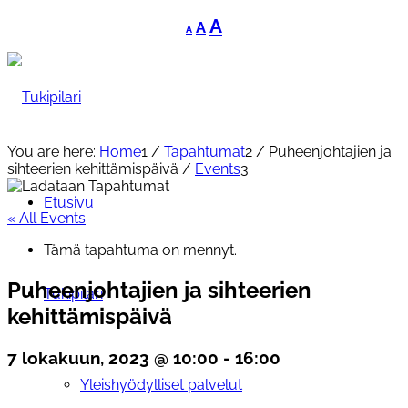
Decrease
Reset
Increase
A
A
A
font
font
font
size.
size.
size.
You are here:
Home
1
/
Tapahtumat
2
/
Puheenjohtajien ja
sihteerien kehittämispäivä
/
Events
3
Etusivu
« All Events
Tämä tapahtuma on mennyt.
Puheenjohtajien ja sihteerien
Tukipilari
kehittämispäivä
7 lokakuun, 2023 @ 10:00
-
16:00
Yleishyödylliset palvelut