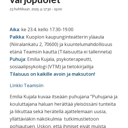
23 huhtikuun, 2025 @ 17:30
-
19:00
Aika
: ke 23.4. kello 17.30-19.00
Paikka
: Kuopion kaupunginteatterin yläaula
(Niiralankatu 2, 70600) ja kuuntelumahdollisuus
etänä Teamsin kautta (Tilaisuutta ei tallenneta)
Puhuja
: Emilia Kujala, psykoterapeutti,
sosiaalipsykologi (VTM) ja tietokirjailija
Tilaisuus on kaikille avoin ja maksuton!
Linkki Teamsiin
Emilia Kujala kuvaa itseään puhujana ”Puhujana ja
kouluttajana haluan herättää yleisössäni tunteita
ja liikuttaa sekä herätellä ajattelemaan uusia,
yllättäviäkin näkökulmia tutkimustietoon
pohjautuen. Uskon, että ihmiset eivät muista