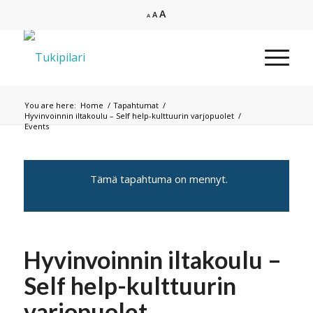
Increase
A
Reset
Decrease
A
A
font
font
font
size.
size.
size.
You are here:
Home
/
Tapahtumat
/
Hyvinvoinnin iltakoulu – Self help-kulttuurin varjopuolet
/
Events
Tämä tapahtuma on mennyt.
Hyvinvoinnin iltakoulu –
Self help-kulttuurin
varjopuolet