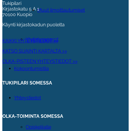
Tukipilari
Kirjastokatu 5 A 1
Muut ilmoittautumiset
70100 Kuopio
Käynti kirjastokadun puolelta
Yhdistysapprot
KAIKKI YHTEYSTIEDOT >>
KATSO SIJAINTI KARTALTA >>
OLKA-PISTEEN YHTEYSTIEDOT >>
Kokoontumistila
TUKIPILARI SOMESSA
Yhteystiedot
OLKA-TOIMINTA SOMESSA
Opiskelijalle