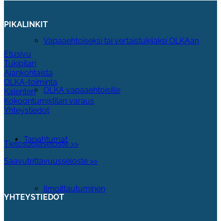
PIKALINKIT
Vapaaehtoiseksi tai vertaistukijaksi OLKAan
Etusivu
Tukipilari
Ajankohtaista
OLKA-toiminta
OLKA vapaaehtoisille
Kalenteri
Kokoontumistilan varaus
Yhteystiedot
Tapahtumat
Tietosuojaseloste >>
Saavutettavuusseloste >>
Ilmoittautuminen
YHTEYSTIEDOT