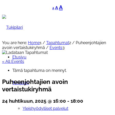
Decrease
Reset
Increase
A
A
A
font
font
font
size.
size.
size.
You are here:
Home
1
/
Tapahtumat
2
/
Puheenjohtajien
avoin vertaistukiryhmä
/
Events
3
Etusivu
« All Events
Tämä tapahtuma on mennyt.
Puheenjohtajien avoin
Tukipilari
vertaistukiryhmä
24 huhtikuun, 2025 @ 16:00
-
18:00
Yleishyödylliset palvelut