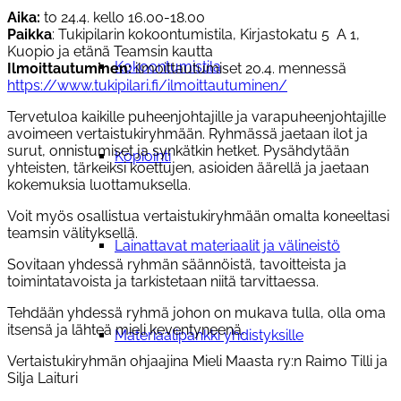
Aika:
to 24.4. kello 16.00-18.00
Paikka
: Tukipilarin kokoontumistila, Kirjastokatu 5 A 1,
Kuopio ja etänä Teamsin kautta
Kokoontumistila
Ilmoittautuminen:
ilmoittautumiset 20.4. mennessä
https://www.tukipilari.fi/ilmoittautuminen/
Tervetuloa kaikille puheenjohtajille ja varapuheenjohtajille
avoimeen vertaistukiryhmään. Ryhmässä jaetaan ilot ja
surut, onnistumiset ja synkätkin hetket. Pysähdytään
Kopiointi
yhteisten, tärkeiksi koettujen, asioiden äärellä ja jaetaan
kokemuksia luottamuksella.
Voit myös osallistua vertaistukiryhmään omalta koneeltasi
teamsin välityksellä.
Lainattavat materiaalit ja välineistö
Sovitaan yhdessä ryhmän säännöistä, tavoitteista ja
toimintatavoista ja tarkistetaan niitä tarvittaessa.
Tehdään yhdessä ryhmä johon on mukava tulla, olla oma
itsensä ja lähteä mieli keventyneenä.
Materiaalipankki yhdistyksille
Vertaistukiryhmän ohjaajina Mieli Maasta ry:n Raimo Tilli ja
Silja Laituri