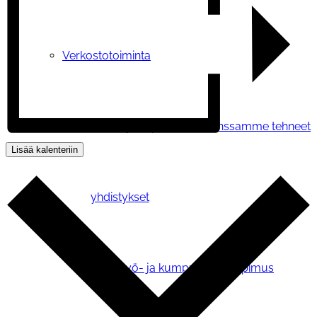
Verkostotoiminta
Yhteistyosopimuksen kanssamme tehneet
Lisää kalenteriin
yhdistykset
Yhteistyö- ja kumppanuussopimus