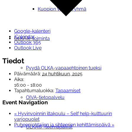
Kuopion Valikkoryhmä
Google-kalenteri
iCalendar
OLKA®-toiminta
Outlook 365
Outlook Live
Tiedot
Pyydä OLKA-vapaaehtoinen tueksi
Päivämäärä:
24 huhtikuun, 2025
Aika:
16:00 - 18:00
Tapahtumaluokka:
Tapaamiset
OIVA-tietopalvelu
Event Navigation
«
Hyvinvoinnin iltakoulu – Self help-kulttuurin
varjopuolet
Puheenjohtajien ja sihteerien kehittämispäivä
»
OLKA® -teemapäivät