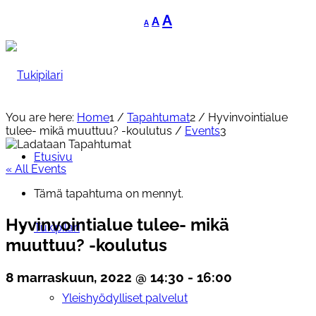
Decrease
Reset
Increase
A
A
A
font
font
font
size.
size.
size.
You are here:
Home
1
/
Tapahtumat
2
/
Hyvinvointialue
tulee- mikä muuttuu? -koulutus
/
Events
3
Etusivu
« All Events
Tämä tapahtuma on mennyt.
Hyvinvointialue tulee- mikä
Tukipilari
muuttuu? -koulutus
8 marraskuun, 2022 @ 14:30
-
16:00
Yleishyödylliset palvelut