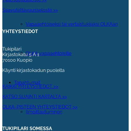
Saavutettavuusseloste >>
Vapaaehtoiseksi tai vertaistukijaksi OLKAan
YHTEYSTIEDOT
Tukipilari
OLKA vapaaehtoisille
Kirjastokatu 5 A 1
70100 Kuopio
Käynti kirjastokadun puolelta
Tapahtumat
KAIKKI YHTEYSTIEDOT >>
KATSO SIJAINTI KARTALTA >>
OLKA-PISTEEN YHTEYSTIEDOT >>
Ilmoittautuminen
TUKIPILARI SOMESSA