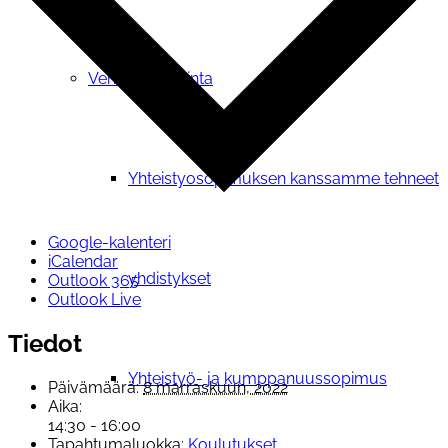
Verkostotoiminta
Yhteistyosopimuksen kanssamme tehneet
Google-kalenteri
iCalendar
yhdistykset
Outlook 365
Outlook Live
Tiedot
Yhteistyö- ja kumppanuussopimus
Päivämäärä:
8 marraskuun, 2022
Aika:
14:30 - 16:00
Tapahtumaluokka:
Koulutukset