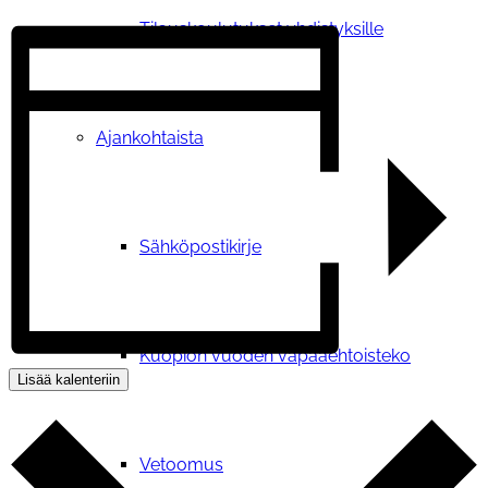
Tilauskoulutukset yhdistyksille
Ajankohtaista
Sähköpostikirje
Kuopion vuoden vapaaehtoisteko
Lisää kalenteriin
Vetoomus