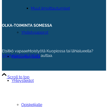
Muut ilmoittautumiset
OLKA-TOIMINTA SOMESSA
Yhdistysapprot
Etsitkö vapaaehtoistyötä Kuopiossa tai lähialueella?
VAPAAEHTOISTYO.FI
auttaa.
Kokoontumistila
Scroll to top
Yhteystiedot
Opiskelijalle