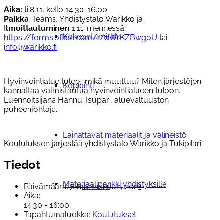
Aika:
ti 8.11. kello 14.30-16.00
Paikka
: Teams, Yhdistystalo Warikko ja
I
lmoittautuminen
1.11. mennessä
Kokoontumistila
https://forms.office.com/r/dWrKZBwg0U
tai
i
nfo@warikko.fi
Hyvinvointialue tulee- mikä muuttuu? Miten järjestöjen
Kopiointi
kannattaa valmistautua hyvinvointialueen tuloon.
Luennoitsijana Hannu Tsupari, aluevaltuuston
puheenjohtaja.
Lainattavat materiaalit ja välineistö
Koulutuksen järjestää yhdistystalo Warikko ja Tukipilari
Tiedot
Materiaalipankki yhdistyksille
Päivämäärä:
8 marraskuun, 2022
Aika:
14:30 - 16:00
Tapahtumaluokka:
Koulutukset