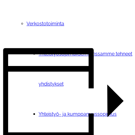
Verkostotoiminta
Yhteistyosopimuksen kanssamme tehneet
yhdistykset
Yhteistyö- ja kumppanuussopimus