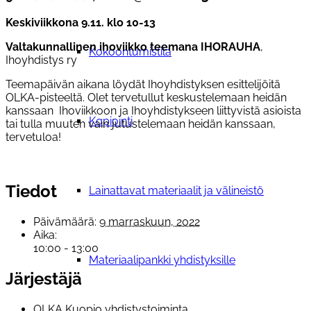
K
eskiviikkona
9.11. klo 10-13
Valtakunnallinen ihoviikko teemana IHORAUHA
,
Kokoontumistila
Ihoyhdistys ry
Teemapäivän aikana löydät Ihoyhdistyksen esittelijöitä
OLKA-pisteeltä. Olet tervetullut keskustelemaan heidän
kanssaan Ihoviikkoon ja Ihoyhdistykseen liittyvistä asioista
Kopiointi
tai tulla muuten vain jutustelemaan heidän kanssaan,
tervetuloa!
Tiedot
Lainattavat materiaalit ja välineistö
Päivämäärä:
9 marraskuun, 2022
Aika:
10:00 - 13:00
Materiaalipankki yhdistyksille
Järjestäjä
OLKA Kuopio yhdistystoiminta