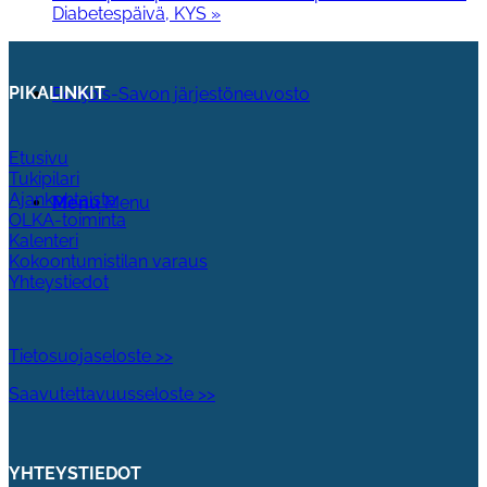
Diabetespäivä, KYS
»
PIKALINKIT
Pohjois-Savon järjestöneuvosto
Etusivu
Tukipilari
Ajankohtaista
Menu
Menu
OLKA-toiminta
Kalenteri
Kokoontumistilan varaus
Yhteystiedot
Tietosuojaseloste >>
Saavutettavuusseloste >>
YHTEYSTIEDOT