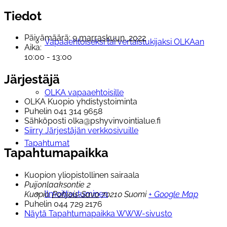
Tiedot
Päivämäärä:
9 marraskuun, 2022
Vapaaehtoiseksi tai vertaistukijaksi OLKAan
Aika:
10:00 - 13:00
Järjestäjä
OLKA vapaaehtoisille
OLKA Kuopio yhdistystoiminta
Puhelin
041 314 9658
Sähköposti
olka@pshyvinvointialue.fi
Siirry Järjestäjän verkkosivuille
Tapahtumat
Tapahtumapaikka
Kuopion yliopistollinen sairaala
Puijonlaaksontie 2
Ilmoittautuminen
Kuopio
,
Pohjois-Savo
70210
Suomi
+ Google Map
Puhelin
044 729 2176
Näytä Tapahtumapaikka WWW-sivusto