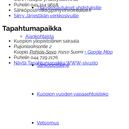
Puhelin
041 314 9658
Tilauskoulutukset yhdistyksille
Sähköposti
olka@pshyvinvointialue.fi
Siirry Järjestäjän verkkosivuille
Tapahtumapaikka
Ajankohtaista
Kuopion yliopistollinen sairaala
Puijonlaaksontie 2
Kuopio
,
Pohjois-Savo
70210
Suomi
+ Google Map
Puhelin
044 729 2176
Näytä Tapahtumapaikka WWW-sivusto
Sähköpostikirje
Kuopion vuoden vapaaehtoisteko
Vetoomus