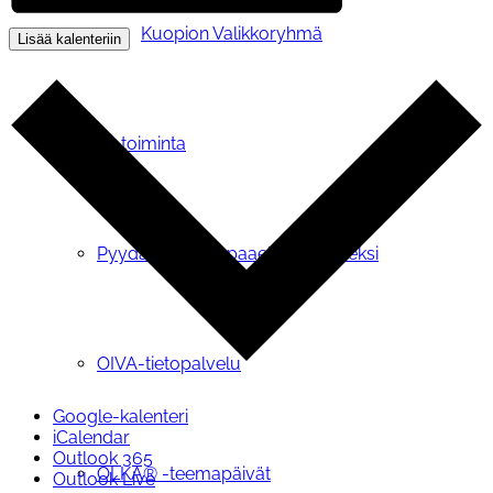
Kuopion Valikkoryhmä
Lisää kalenteriin
OLKA®-toiminta
Pyydä OLKA-vapaaehtoinen tueksi
OIVA-tietopalvelu
Google-kalenteri
iCalendar
Outlook 365
OLKA® -teemapäivät
Outlook Live