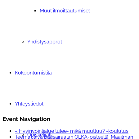
Muut ilmoittautumiset
Yhdistysapprot
Kokoontumistila
Yhteystiedot
Event Navigation
«
Hyvinvointialue tulee- mikä muuttuu? -koulutus
Opiskelijalle
Teemapäivä pääsairaalan OLKA-pisteellä: Maailman