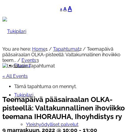
Decrease
Reset
Increase
A
A
A
font
font
font
size.
size.
size.
You are here:
Home
1
/
Tapahtumat
2
/
Teemapäivä
pääsairaalan OLKA-pisteellä: Valtakunnallinen ihoviikko
teem...
/
Events
3
Etusivu
« All Events
Tämä tapahtuma on mennyt.
Tukipilari
Teemapäivä pääsairaalan OLKA-
pisteellä: Valtakunnallinen ihoviikko
teemana IHORAUHA, Ihoyhdistys ry
Yleishyödylliset palvelut
9 marraskuun, 2022 @ 10:00
-
13:00