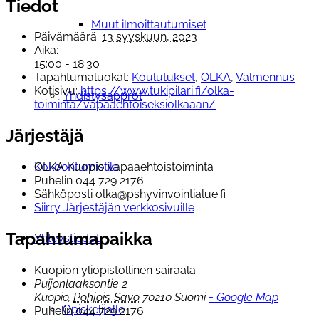
Tiedot
Muut ilmoittautumiset
Päivämäärä:
13 syyskuun, 2023
Aika:
15:00 - 18:30
Tapahtumaluokat:
Koulutukset
,
OLKA
,
Valmennus
Kotisivu:
https://www.tukipilari.fi/olka-
Yhdistysapprot
toiminta/vapaaehtoiseksiolkaaan/
Järjestäjä
Kokoontumistila
OLKA Kuopio vapaaehtoistoiminta
Puhelin
044 729 2176
Sähköposti
olka@pshyvinvointialue.fi
Siirry Järjestäjän verkkosivuille
Tapahtumapaikka
Yhteystiedot
Kuopion yliopistollinen sairaala
Puijonlaaksontie 2
Kuopio
,
Pohjois-Savo
70210
Suomi
+ Google Map
Opiskelijalle
Puhelin
044 729 2176