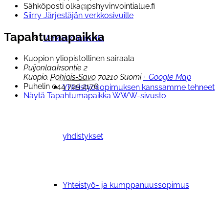
Sähköposti
olka@pshyvinvointialue.fi
Siirry Järjestäjän verkkosivuille
Tapahtumapaikka
Verkostotoiminta
Kuopion yliopistollinen sairaala
Puijonlaaksontie 2
Kuopio
,
Pohjois-Savo
70210
Suomi
+ Google Map
Puhelin
044 729 2176
Yhteistyosopimuksen kanssamme tehneet
Näytä Tapahtumapaikka WWW-sivusto
yhdistykset
Yhteistyö- ja kumppanuussopimus