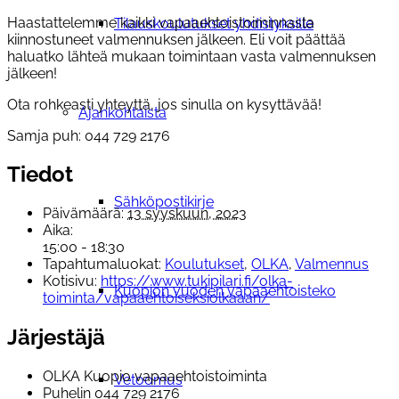
Haastattelemme kaikki vapaaehtoistoiminnasta
Tilauskoulutukset yhdistyksille
kiinnostuneet valmennuksen jälkeen. Eli voit päättää
haluatko lähteä mukaan toimintaan vasta valmennuksen
jälkeen!
Ota rohkeasti yhteyttä, jos sinulla on kysyttävää!
Ajankohtaista
Samja puh: 044 729 2176
Tiedot
Sähköpostikirje
Päivämäärä:
13 syyskuun, 2023
Aika:
15:00 - 18:30
Tapahtumaluokat:
Koulutukset
,
OLKA
,
Valmennus
Kotisivu:
https://www.tukipilari.fi/olka-
Kuopion vuoden vapaaehtoisteko
toiminta/vapaaehtoiseksiolkaaan/
Järjestäjä
OLKA Kuopio vapaaehtoistoiminta
Vetoomus
Puhelin
044 729 2176