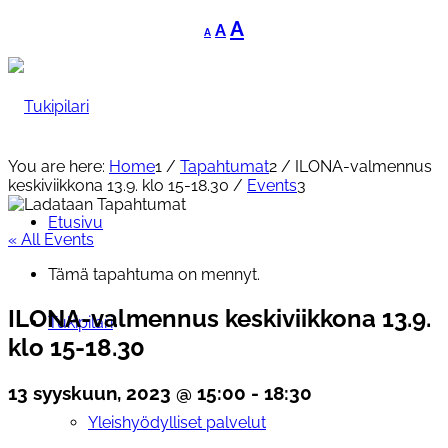
Decrease
Reset
Increase
A
A
A
font
font
font
size.
size.
size.
You are here:
Home
1
/
Tapahtumat
2
/
ILONA-valmennus
keskiviikkona 13.9. klo 15-18.30
/
Events
3
Etusivu
« All Events
Tämä tapahtuma on mennyt.
ILONA-valmennus keskiviikkona 13.9.
Tukipilari
klo 15-18.30
13 syyskuun, 2023 @ 15:00
-
18:30
Yleishyödylliset palvelut