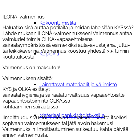
ILONA-valmennus
Kokoontumistila
Haluatko sinä auttaa potilaita ja heidän läheisiään KYSssä?
Lähde mukaan ILONA-valmennukseen! Valmennus antaa
valmiudet toimia OLKA-vapaaehtoisena
sairaalaympäristössä esimerkiksi aula-avustajana, juttu-
tai leikkikaverina. Valmennus koostuu yhdestä 3,5 tunnin
Kopiointi
koulutuksesta.
Valmennus on maksuton!
Valmennuksen sisältö:
Lainattavat materiaalit ja välineistö
KYS ja OLKA esittelyt
sairaalahygienia ja sairaalaturvallisuus vapaaehtoisille
vapaaehtoistoiminta OLKAssa
kohtaaminen sairaalassa
Materiaalipankki yhdistyksille
Ilmoittaudu sivustolla olevan lomakkeen kautta itsellesi
sopivaan valmennukseen tai jätä avoin hakemus!
Valmennuksiin ilmoittautuminen sulkeutuu kahta päivää
ennen valmennusta.