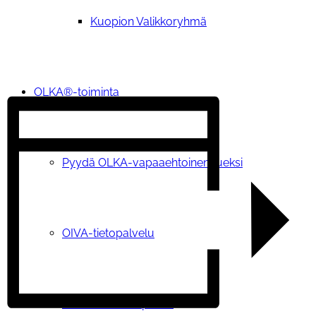
Kuopion Valikkoryhmä
OLKA®-toiminta
Pyydä OLKA-vapaaehtoinen tueksi
OIVA-tietopalvelu
OLKA® -teemapäivät