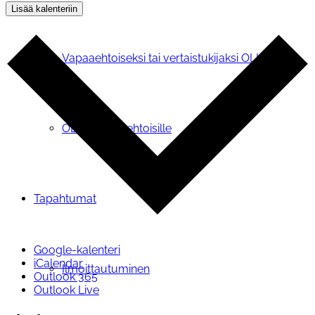
Lisää kalenteriin
Vapaaehtoiseksi tai vertaistukijaksi OLKAan
OLKA vapaaehtoisille
Tapahtumat
Google-kalenteri
iCalendar
Ilmoittautuminen
Outlook 365
Outlook Live