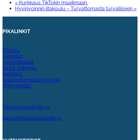
«
Kurkkaus TikTokin maailmaan
Hyvinvoinnin iltakoulu – Turvattomasta turvalliseen
»
PIKALINKIT
Etusivu
Tukipilari
Ajankohtaista
OLKA-toiminta
Kalenteri
Kokoontumistilan varaus
Yhteystiedot
Tietosuojaseloste >>
Saavutettavuusseloste >>