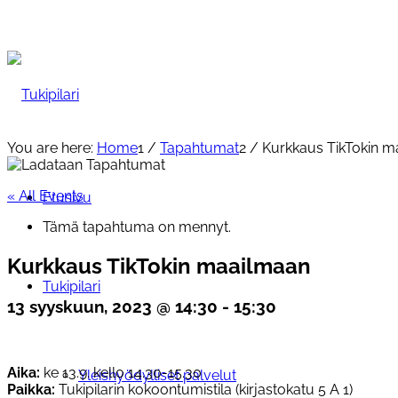
You are here:
Home
1
/
Tapahtumat
2
/
Kurkkaus TikTokin 
« All Events
Etusivu
Tämä tapahtuma on mennyt.
Kurkkaus TikTokin maailmaan
Tukipilari
13 syyskuun, 2023 @ 14:30
-
15:30
Aika:
ke 13.9. kello 14.30-15.30
Yleishyödylliset palvelut
Paikka:
Tukipilarin kokoontumistila (kirjastokatu 5 A 1)