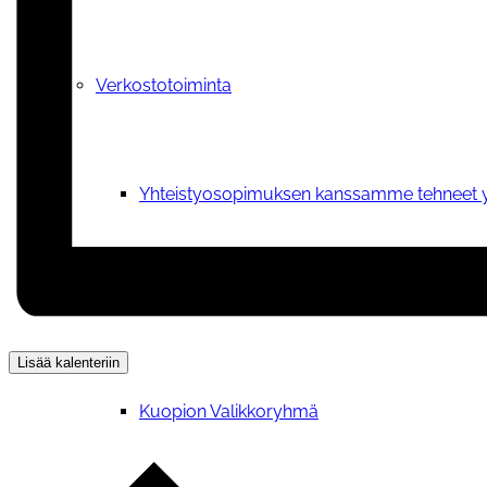
Verkostotoiminta
Yhteistyosopimuksen kanssamme tehneet y
Yhteistyö- ja kumppanuussopimus
Lisää kalenteriin
Kuopion Valikkoryhmä