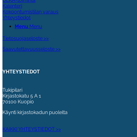
OLKA-toiminta
Kalenteri
Kokoontumistilan varaus
Yhteystiedot
Menu
Menu
Tietosuojaseloste >>
Saavutettavuusseloste >>
YHTEYSTIEDOT
Tukipilari
Kirjastokatu 5 A 1
70100 Kuopio
Käynti kirjastokadun puolelta
KAIKKI YHTEYSTIEDOT >>