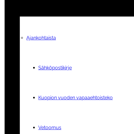
Tilauskoulutukset yhdistyksille
Ajankohtaista
Sähköpostikirje
Kuopion vuoden vapaaehtoisteko
Vetoomus