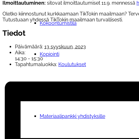
Ilmoittautuminen:
sitovat ilmoittautumiset 11.9. mennessä
h
Oletko kiinnostunut kurkkaamaan TikTokin maailmaan? Tervetul
Tutustuaan yhdessä TikTokin maailmaan turvallisesti.
Kokoontumistila
Tiedot
Päivämäärä:
13 syyskuun, 2023
Aika:
Kopiointi
14:30 - 15:30
Tapahtumaluokka:
Koulutukset
Lainattavat materiaalit ja välineistö
Materiaalipankki yhdistyksille