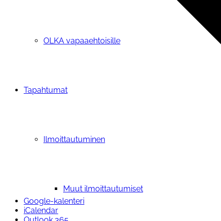
OLKA vapaaehtoisille
Tapahtumat
Ilmoittautuminen
Muut ilmoittautumiset
Google-kalenteri
iCalendar
Outlook 365