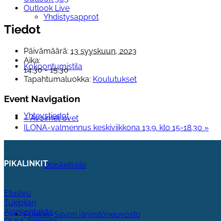
Outlook Live
Yhdistysapprot
Tiedot
Päivämäärä:
13 syyskuun, 2023
Aika:
Kokoontumistila
14:30 - 15:30
Tapahtumaluokka:
Koulutukset
Event Navigation
Yhteystiedot
«
Avoimet ovet
ILONA-valmennus keskiviikkona 13.9. klo 15-18.30
»
PIKALINKIT
Opiskelijalle
Etusivu
Tukipilari
Ajankohtaista
Pohjois-Savon järjestöneuvosto