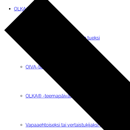
OLKA®-toiminta
Pyydä OLKA-vapaaehtoinen tueksi
OIVA-tietopalvelu
OLKA® -teemapäivät
Vapaaehtoiseksi tai vertaistukijaksi OLKAan