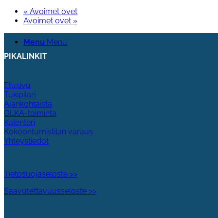
«
Avoimet ovet
Avoimet ovet
»
Menu
Menu
PIKALINKIT
Etusivu
Tukipilari
Ajankohtaista
OLKA-toiminta
Kalenteri
Kokoontumistilan varaus
Yhteystiedot
Tietosuojaseloste >>
Saavutettavuusseloste >>