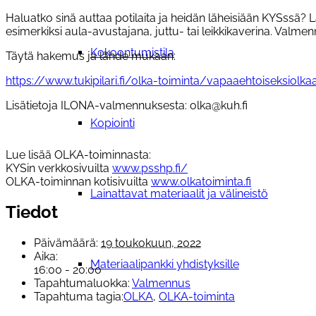
Haluatko sinä auttaa potilaita ja heidän läheisiään KYSs
esimerkiksi aula-avustajana, juttu- tai leikkikaverina. Valm
Kokoontumistila
Täytä hakemus ja lähde mukaan:
https://www.tukipilari.fi/olka-toiminta/vapaaehtoiseksiolk
Lisätietoja ILONA-valmennuksesta: olka@kuh.fi
Kopiointi
Lue lisää OLKA-toiminnasta:
KYSin verkkosivuilta
www.psshp.fi/
OLKA-toiminnan kotisivuilta
www.olkatoiminta.fi
Lainattavat materiaalit ja välineistö
Tiedot
Päivämäärä:
19 toukokuun, 2022
Aika:
Materiaalipankki yhdistyksille
16:00 - 20:00
Tapahtumaluokka:
Valmennus
Tapahtuma tagia:
OLKA
,
OLKA-toiminta