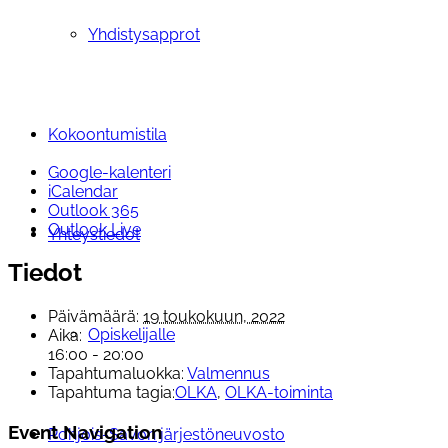
Yhdistysapprot
Kokoontumistila
Google-kalenteri
iCalendar
Outlook 365
Outlook Live
Yhteystiedot
Tiedot
Päivämäärä:
19 toukokuun, 2022
Opiskelijalle
Aika:
16:00 - 20:00
Tapahtumaluokka:
Valmennus
Tapahtuma tagia:
OLKA
,
OLKA-toiminta
Event Navigation
Pohjois-Savon järjestöneuvosto