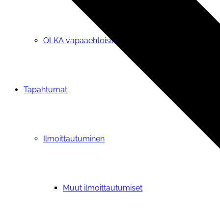
OLKA vapaaehtoisille
Tapahtumat
Ilmoittautuminen
Muut ilmoittautumiset