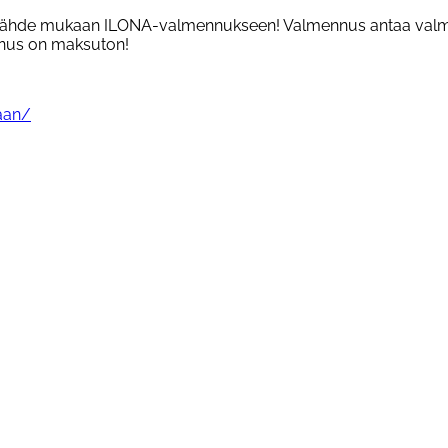
sä? Lähde mukaan ILONA-valmennukseen! Valmennus antaa valm
ennus on maksuton!
aaan/