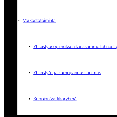
Verkostotoiminta
Yhteistyosopimuksen kanssamme tehneet y
Yhteistyö- ja kumppanuussopimus
Kuopion Valikkoryhmä