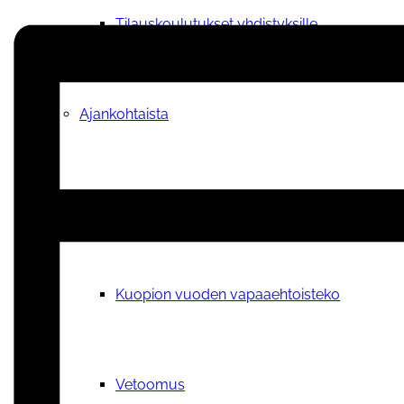
Tilauskoulutukset yhdistyksille
Ajankohtaista
Sähköpostikirje
Kuopion vuoden vapaaehtoisteko
Vetoomus