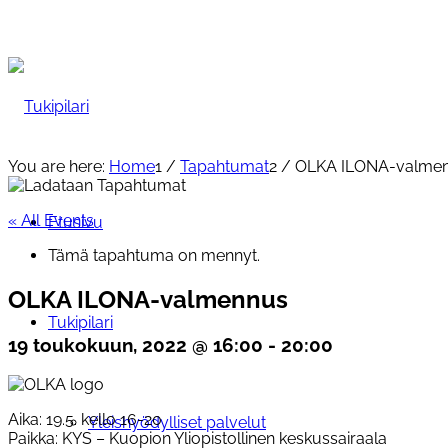
You are here:
Home
1
/
Tapahtumat
2
/
OLKA ILONA-valme
« All Events
Etusivu
Tämä tapahtuma on mennyt.
OLKA ILONA-valmennus
Tukipilari
19 toukokuun, 2022 @ 16:00
-
20:00
Aika: 19.5. kello 16-20
Yleishyödylliset palvelut
Paikka: KYS – Kuopion Yliopistollinen keskussairaala