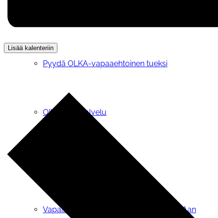
OLKA®-toiminta
Lisää kalenteriin
Pyydä OLKA-vapaaehtoinen tueksi
OIVA-tietopalvelu
OLKA® -teemapäivät
Vapaaehtoiseksi tai vertaistukijaksi OLKAan