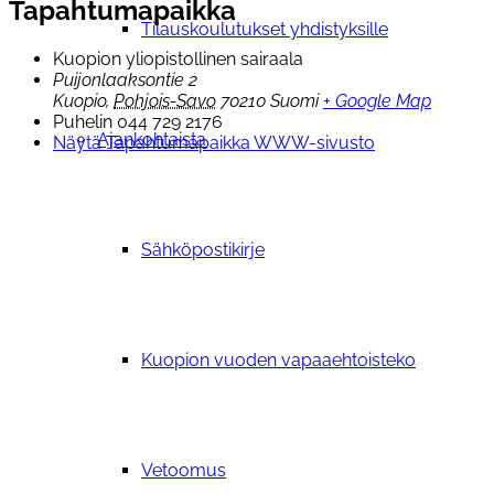
Tapahtumapaikka
Tilauskoulutukset yhdistyksille
Kuopion yliopistollinen sairaala
Puijonlaaksontie 2
Kuopio
,
Pohjois-Savo
70210
Suomi
+ Google Map
Puhelin
044 729 2176
Ajankohtaista
Näytä Tapahtumapaikka WWW-sivusto
Sähköpostikirje
Kuopion vuoden vapaaehtoisteko
Vetoomus