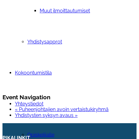
Muut ilmoittautumiset
Yhdistysapprot
Kokoontumistila
Event Navigation
Yhteystiedot
«
Puheenjohtajien avoin vertaistukiryhmä
Yhdistysten syksyn avaus
»
Opiskelijalle
PIKALINKIT