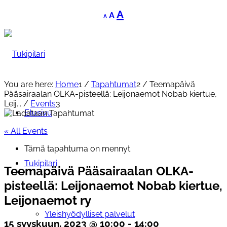
Decrease
Reset
Increase
A
A
A
font
font
font
size.
size.
size.
You are here:
Home
1
/
Tapahtumat
2
/
Teemapäivä
Pääsairaalan OLKA-pisteellä: Leijonaemot Nobab kiertue,
Leij...
/
Events
3
Etusivu
« All Events
Tämä tapahtuma on mennyt.
Tukipilari
Teemapäivä Pääsairaalan OLKA-
pisteellä: Leijonaemot Nobab kiertue,
Leijonaemot ry
Yleishyödylliset palvelut
15 syyskuun, 2023 @ 10:00
-
14:00