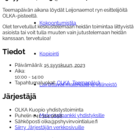
Teemapäivän aikana löydät Leijonaemot ryn esittelijöitä
OLKA-pisteeltä.
Kokoontumistila
Olet tervetullut keskustelemaan heidän toimintaa liittyvistä
asioista tai voit tulla muuten vain jutustelemaan heidän
kanssaan, tervetuloa!
Tiedot
Kopiointi
Päivämäärä:
15 syyskuun, 2023
Aika:
10:00 - 14:00
Tapahtumaluokat:
OLKA
,
Teemapäivä
Lainattavat materiaalit ja välineistö
Järjestäjä
OLKA Kuopio yhdistystoiminta
Materiaalipankki yhdistyksille
Puhelin
041 314 9658
Sähköposti
olka@pshyvinvointialue.fi
Siirry Järjestäjän verkkosivuille