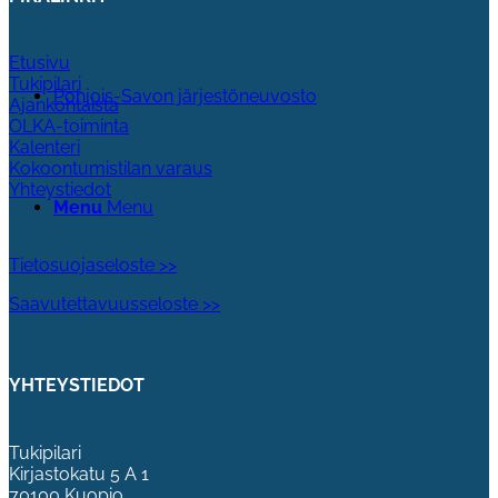
Etusivu
Tukipilari
Pohjois-Savon järjestöneuvosto
Ajankohtaista
OLKA-toiminta
Kalenteri
Kokoontumistilan varaus
Yhteystiedot
Menu
Menu
Tietosuojaseloste >>
Saavutettavuusseloste >>
YHTEYSTIEDOT
Tukipilari
Kirjastokatu 5 A 1
70100 Kuopio