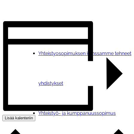
Verkostotoiminta
Yhteistyosopimuksen kanssamme tehneet
yhdistykset
Yhteistyö- ja kumppanuussopimus
Lisää kalenteriin