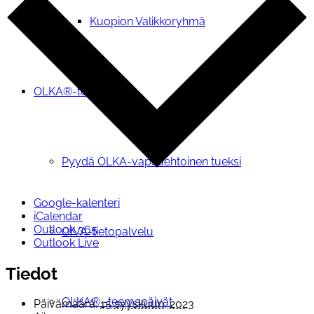
Kuopion Valikkoryhmä
OLKA®-toiminta
Pyydä OLKA-vapaaehtoinen tueksi
Google-kalenteri
iCalendar
Outlook 365
OIVA-tietopalvelu
Outlook Live
Tiedot
OLKA® -teemapäivät
Päivämäärä:
15 syyskuun, 2023