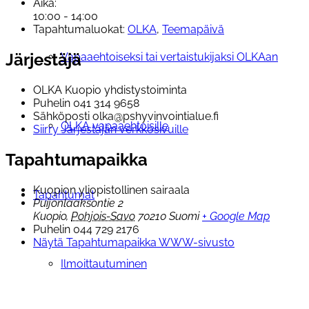
Aika:
10:00 - 14:00
Tapahtumaluokat:
OLKA
,
Teemapäivä
Järjestäjä
Vapaaehtoiseksi tai vertaistukijaksi OLKAan
OLKA Kuopio yhdistystoiminta
Puhelin
041 314 9658
Sähköposti
olka@pshyvinvointialue.fi
OLKA vapaaehtoisille
Siirry Järjestäjän verkkosivuille
Tapahtumapaikka
Kuopion yliopistollinen sairaala
Tapahtumat
Puijonlaaksontie 2
Kuopio
,
Pohjois-Savo
70210
Suomi
+ Google Map
Puhelin
044 729 2176
Näytä Tapahtumapaikka WWW-sivusto
Ilmoittautuminen